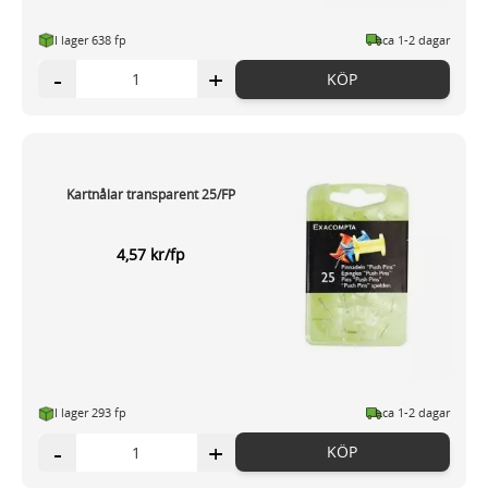
I lager 638 fp
ca 1-2 dagar
-
+
KÖP
Kartnålar transparent 25/FP
4,57 kr/fp
I lager 293 fp
ca 1-2 dagar
-
+
KÖP