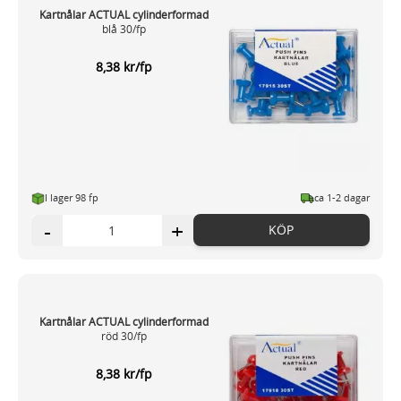
Kartnålar ACTUAL cylinderformad
blå 30/fp
8,38 kr/fp
I lager 98 fp
ca 1-2 dagar
-
+
KÖP
Kartnålar ACTUAL cylinderformad
röd 30/fp
8,38 kr/fp