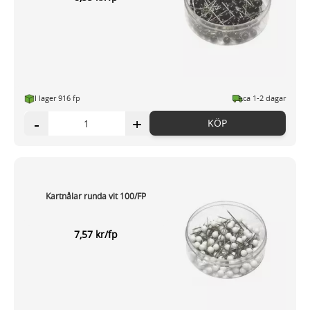
I lager 916 fp
ca 1-2 dagar
-
+
KÖP
Kartnålar runda vit 100/FP
7,57 kr/fp