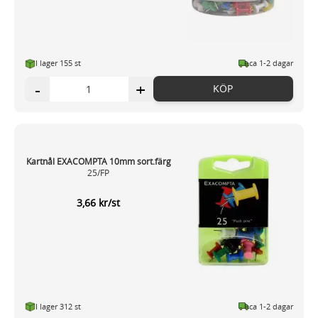
I lager 155 st
ca 1-2 dagar
-
+
KÖP
Kartnål EXACOMPTA 10mm sort.färg
25/FP
3,66 kr/st
I lager 312 st
ca 1-2 dagar