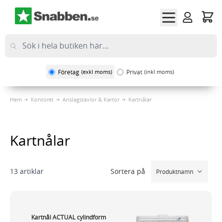
Hoppa till innehållet
Företag
(exkl moms)
Privat
(inkl moms)
Hem
Kontoret
Anslagstavlor & Kartor
Kartnålar
Kartnålar
Sortera på
13
artiklar
Kartnål ACTUAL cylindform