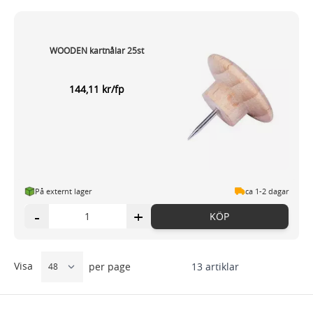
WOODEN kartnålar 25st
144,11 kr/fp
På externt lager
ca 1-2 dagar
-
+
KÖP
Visa
13
artiklar
per page