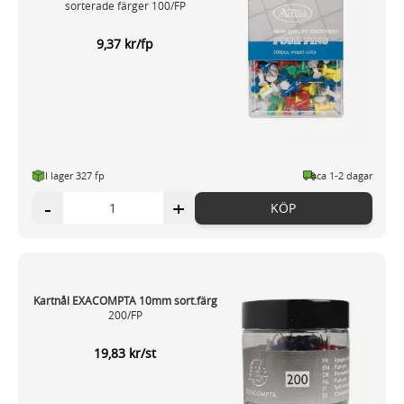
sorterade färger 100/FP
9,37 kr/fp
I lager 327 fp
ca 1-2 dagar
-
+
KÖP
Kartnål EXACOMPTA 10mm sort.färg
200/FP
19,83 kr/st