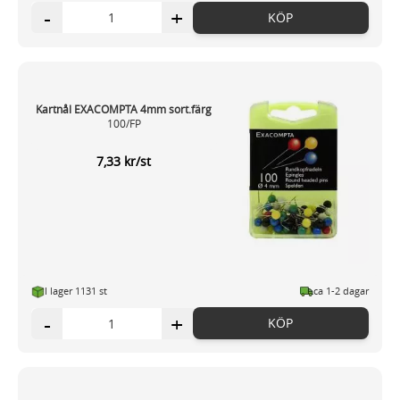
-
+
KÖP
Kartnål EXACOMPTA 4mm sort.färg
100/FP
7,33 kr/st
I lager 1131 st
ca 1-2 dagar
-
+
KÖP