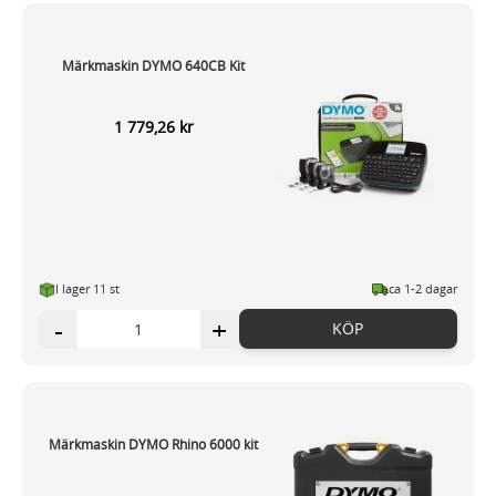
Dessa kan i sin tur kombinera informationen med annan
information som du har tillhandahållit eller som de har
Märkmaskin DYMO 640CB Kit
samlat in när du har använt deras tjänster.
1 779,26 kr
I lager 11
st
ca 1-2 dagar
-
+
KÖP
Märkmaskin DYMO Rhino 6000 kit