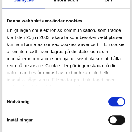
Denna webbplats använder cookies
I lager 20
st
ca 1-2 dagar
-
+
Enligt lagen om elektronisk kommunikation, som trädde i
KÖP
kraft den 25 juli 2003, ska alla som besöker webbplatser
kunna informeras om vad cookies används till. En cookie
är en liten textfil som lagras på din dator och som
innehåller information som hjälper webbplatsen att hålla
Märkmaskin BROTHER PT-D460BTVP
reda på besökare. Cookie filer gör ingen skada på din
dator utan består endast av text och kan inte heller
1 109,71 kr
innehålla något virus. Filerna tar praktiskt taget ingen
plats och det finns två typer av cookies.
Samtyckesval
Den ena typen sparar en fil permanent på din dator,
Nödvändig
dessa används för att exempelvis kunna mäta hur du
som besökare rör dig på hemsidan. Detta enbart för att
Inställningar
kunna erbjuda besökaren bättre tjänster och service.
I lager 4
st
ca 1-2 dagar
Textfilerna går att ta bort och de flesta webbläsare har