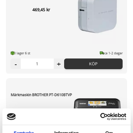
469,45 kr
I lager 6
st
ca 1-2 dagar
-
+
KÖP
Märkmaskin BROTHER PT-D610BTVP
1 473,84 kr
Samtycke
Information
Om