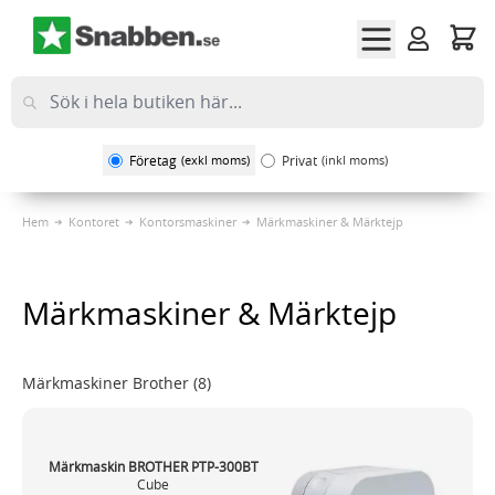
Hoppa till innehållet
Företag
(exkl moms)
Privat
(inkl moms)
Hem
Kontoret
Kontorsmaskiner
Märkmaskiner & Märktejp
Märkmaskiner & Märktejp
Märkmaskiner Brother
(8)
Märkmaskin BROTHER PTP-300BT
Cube