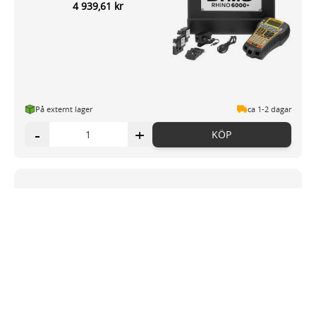
4 939,61 kr
På externt lager
ca 1-2 dagar
-
+
KÖP
Märkmaskin BROTHER PT-D410
606,89 kr