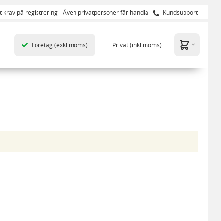
t krav på registrering - Även privatpersoner får handla
Kundsupport
Företag
(exkl moms)
Privat
(inkl moms)