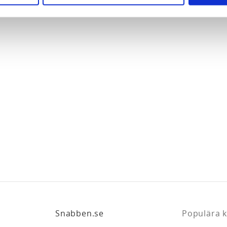
e för att anpassa innehållet och annonserna till användarna, tillh
vår trafik. Vi vidarebefordrar även sådana identifierare och anna
nnons- och analysföretag som vi samarbetar med. Dessa kan i sin
har tillhandahållit eller som de har samlat in när du har använt 
Snabben.se
Populära k