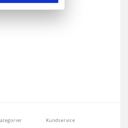
andahålla funktioner för
n information från din enhet
 tur kombinera informationen
deras tjänster.
ategorier
Kundservice