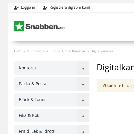
Logga in
Registrera dig som kund
Hoppa till innehållet
Hem
Multimedia
Ljud & Bild
Kameror
Digitalkameror
Digitalka
Kontoret
Packa & Posta
Vi kan inte hitta
Bläck & Toner
Fika & Kök
Fritid, Lek & Idrott