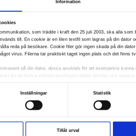
Information
cookies
kommunikation, som trädde i kraft den 25 juli 2003, ska alla so
änds till. En cookie är en liten textfil som lagras på din dator 
ålla reda på besökare. Cookie filer gör ingen skada på din dator
något virus. Filerna tar praktiskt taget ingen plats och det finns t
 permanent på din dator, dessa används för att exempelvis kunn
bart för att kunna erbjuda besökaren bättre tjänster och service. T
tioner för detta. Informationen som sparas på din dator är endas
information, alltså helt anonymt.
Inställningar
Statistik
om vanligtvis används är session cookies. Under tiden du är in
ntifieringssträng för att inte blanda ihop dig med andra besökar
 utan försvinner när du stänger din webbläsare. För att du prob
 cookies aktiverat.
Tillåt urval