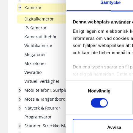
Samtycke
Kameror
Digitalkameror
Denna webbplats använder 
IP-Kameror
Enligt lagen om elektronisk 
Kameratillbehör
informeras om vad cookies anv
Webbkameror
som hjälper webbplatsen att h
och kan inte heller innehålla 
Megafoner
Mikrofoner
Den ena typen sparar en fil
Vevradio
rör dig på hemsidan. Detta en
Virtuell verklighet
de flesta webbläsare har funk
Samtyckesval
någon koppling till personlig 
Mobiltelefoni, Surfplattor
Nödvändig
Möss & Tangentbord
Den andra typen av cookies s
Nätverk & Routrar
vår webbserver ut en unik ide
Programvaror
aldrig permanent på din dator
Snabben krävs det att du har
Scanner, Streckkodsläsare
Avvisa