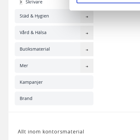
Skrivare
Vi använder enhetsidentifierar
sociala medier och analysera 
Städ & Hygien
till de sociala medier och a
med annan information som du 
Vård & Hälsa
Butiksmaterial
Mer
Kampanjer
Brand
Allt inom kontorsmaterial