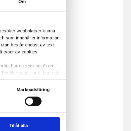
Om
m besöker webbplatser kunna
och som innehåller information
 utan består endast av text
vå typer av cookies.
a mäta hur du som besökare
extfilerna går att ta bort och
t ett unikt nummer utan
Marknadsföring
ne och besöker sidan delar
e. En session cookie lagras
lemfritt ska kunna använda
Tillåt alla