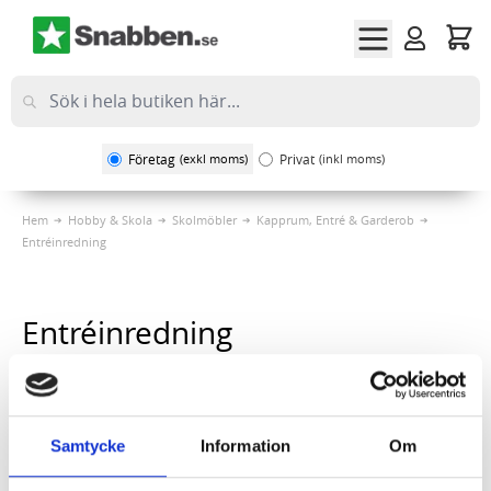
Hoppa till innehållet
Företag
(exkl moms)
Privat
(inkl moms)
Hem
Hobby & Skola
Skolmöbler
Kapprum, Entré & Garderob
Entréinredning
Entréinredning
Sortera på
1
Artikel
Samtycke
Information
Om