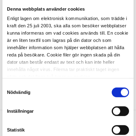
Affisch Glada barn! Gul Bakgrund str
50x70cm, mångfaldsfokuserad
Denna webbplats använder cookies
Enligt lagen om elektronisk kommunikation, som trädde i
122,00 kr/st
kraft den 25 juli 2003, ska alla som besöker webbplatser
kunna informeras om vad cookies används till. En cookie
är en liten textfil som lagras på din dator och som
innehåller information som hjälper webbplatsen att hålla
reda på besökare. Cookie filer gör ingen skada på din
dator utan består endast av text och kan inte heller
I lager 37 st
ca 1-2 dagar
innehålla något virus. Filerna tar praktiskt taget ingen
-
+
KÖP
plats och det finns två typer av cookies.
Samtyckesval
Den ena typen sparar en fil permanent på din dator,
Nödvändig
Visa
1
Artikel
per page
dessa används för att exempelvis kunna mäta hur du
som besökare rör dig på hemsidan. Detta enbart för att
Inställningar
kunna erbjuda besökaren bättre tjänster och service.
Textfilerna går att ta bort och de flesta webbläsare har
Allt inom kontorsmaterial
funktioner för detta. Informationen som sparas på din
Statistik
dator är endast ett unikt nummer utan någon koppling till