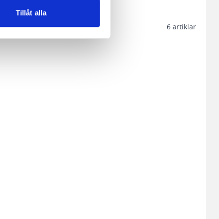
Tillåt alla
6
artiklar
andahålla funktioner för
n information från din enhet
 tur kombinera informationen
deras tjänster.