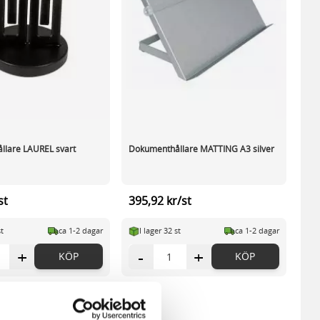
llare LAUREL svart
Dokumenthållare MATTING A3 silver
st
395,92 kr/st
st
ca 1-2 dagar
I lager 32 st
ca 1-2 dagar
+
-
+
KÖP
KÖP