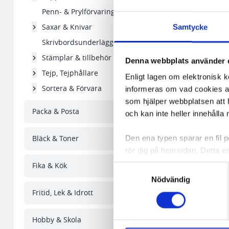
Penn- & Prylförvaring
Saxar & Knivar
Samtycke
Skrivbordsunderlägg
Stämplar & tillbehör
Denna webbplats använder 
Tejp, Tejphållare
Enligt lagen om elektronisk 
Sortera & Förvara
informeras om vad cookies anv
som hjälper webbplatsen att h
Packa & Posta
och kan inte heller innehålla 
Bläck & Toner
Den ena typen sparar en fil
Dokumenthållare N
rör dig på hemsidan. Detta en
svart
de flesta webbläsare har funk
Fika & Kök
Samtyckesval
någon koppling till personlig 
Nödvändig
235,39 kr/st
Fritid, Lek & Idrott
Den andra typen av cookies s
I lager 9 st
vår webbserver ut en unik ide
Hobby & Skola
-
+
aldrig permanent på din dator