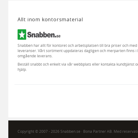
Allt inom kontorsmaterial
Snabben har allt för kontoret och arbetsplatsen till bra priser och me
leveranser. Vårt sortiment uppdateras dagligen och merparten finns i 
omgående leverans.
Beställ snabbt och enkelt via vår webbplats eller kontakta kundtjänst 
hjälp.
Copyright © 2007 - 2026 Snabben.se · Bona Partner AB. Med reservatio