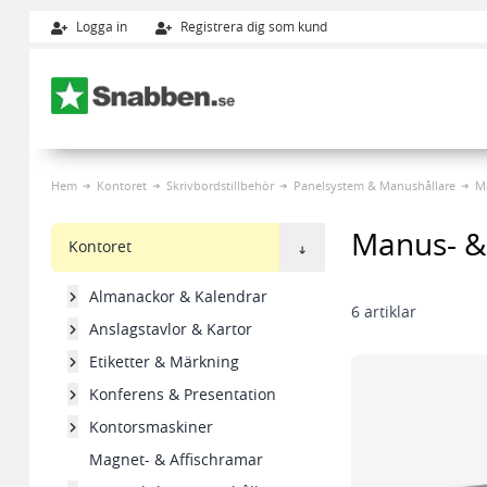
Logga in
Registrera dig som kund
Hoppa till innehållet
Hem
Kontoret
Skrivbordstillbehör
Panelsystem & Manushållare
M
Manus- &
Kontoret
Almanackor & Kalendrar
6
artiklar
Anslagstavlor & Kartor
Etiketter & Märkning
Konferens & Presentation
Kontorsmaskiner
Magnet- & Affischramar