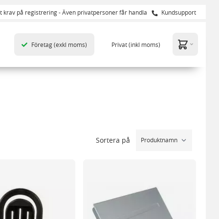
t krav på registrering - Även privatpersoner får handla
Kundsupport
Företag
(exkl moms)
Privat
(inkl moms)
Sortera på