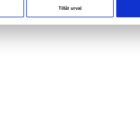
 cookies aktiverat.
Tillåt urval
r page
e för att anpassa innehållet och annonserna till användarna, tillh
vår trafik. Vi vidarebefordrar även sådana identifierare och anna
nnons- och analysföretag som vi samarbetar med. Dessa kan i sin
har tillhandahållit eller som de har samlat in när du har använt 