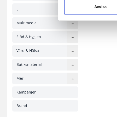
Snabben krävs det att du har
Avvisa
El
Visa
pe
Vi använder enhetsidentifierar
sociala medier och analysera 
Multimedia
till de sociala medier och a
med annan information som du 
Städ & Hygien
Vård & Hälsa
Butiksmaterial
Mer
Kampanjer
Brand