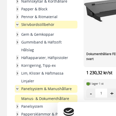
Namnskyltar & Korthållare
Papper & Block
Pennor & Ritmaterial
Skrivbordstillbehör
Gem & Gemkoppar
Gummiband & Häftstift
Hålslag
Dokumenthållare 
Häftapparater, Häftpistoler
svart
Korrigering, Tipp-ex
1 230,32 kr/st
Lim, Klister & Häftmassa
Linjaler
I lager 1 st
Panelsystem & Manushållare
-
+
Manus- & Dokumenthållare
Panelsystem
Pappersklämmor & Påsnitar