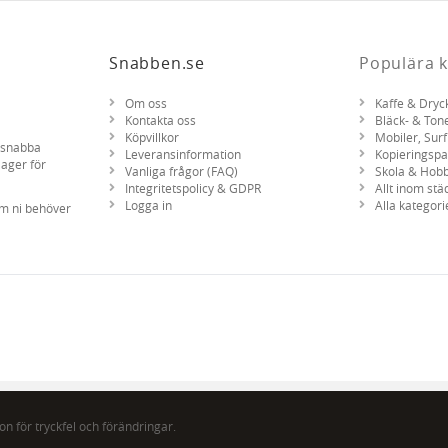
Snabben.se
Populära k
Om oss
Kaffe & Dryc
Kontakta oss
Bläck- & Ton
Köpvillkor
Mobiler, Surf
d snabba
Leveransinformation
Kopieringsp
lager för
Vanliga frågor (FAQ)
Skola & Hob
Integritetspolicy & GDPR
Allt inom stä
Logga in
Alla kategori
om ni behöver
n för tryckfel och förändringar.