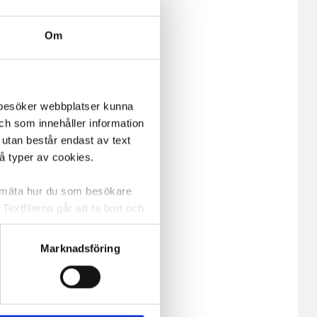
Om
m besöker webbplatser kunna
och som innehåller information
 utan består endast av text
vå typer av cookies.
a mäta hur du som besökare
extfilerna går att ta bort och
t ett unikt nummer utan
Marknadsföring
ne och besöker sidan delar
e. En session cookie lagras
lemfritt ska kunna använda