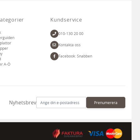
ategorier
Kundservice
k
010-130 20 00
erguiden
plattor
Kontakta oss
apper
by
Facebook: Snabben
d
er A-Ö
E-postadress
Nyhetsbrev
Prenumerera