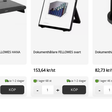
FELLOWES HANA
Dokumenthållare FELLOWES svart
Dokumenthå
153,64 kr/st
82,73 kr/
ca 1-2 dagar
I lager 68 st
ca 1-2 dagar
I lager 46 
-
+
-
KÖP
KÖP