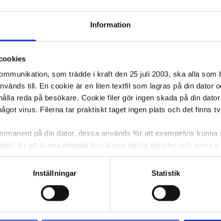
Information
cookies
kommunikation, som trädde i kraft den 25 juli 2003, ska alla so
änds till. En cookie är en liten textfil som lagras på din dator 
ålla reda på besökare. Cookie filer gör ingen skada på din dator
något virus. Filerna tar praktiskt taget ingen plats och det finns t
 permanent på din dator, dessa används för att exempelvis kunn
EDIS Desk Mount
Manushållare FELLOWES Memo
bart för att kunna erbjuda besökaren bättre tjänster och service. T
Board svart/grå
tioner för detta. Informationen som sparas på din dator är endas
information, alltså helt anonymt.
Inställningar
Statistik
239,14 kr/st
om vanligtvis används är session cookies. Under tiden du är in
ca 1-2 dagar
I lager 8 st
ca 1-2 dagar
ntifieringssträng för att inte blanda ihop dig med andra besökar
-
+
KÖP
KÖP
 utan försvinner när du stänger din webbläsare. För att du prob