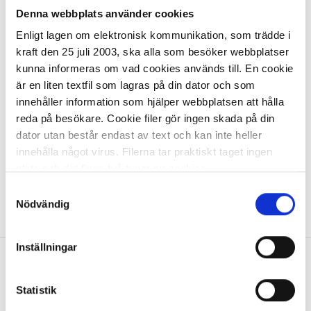
Denna webbplats använder cookies
2 858,19 kr/st
Enligt lagen om elektronisk kommunikation, som trädde i
kraft den 25 juli 2003, ska alla som besöker webbplatser
kunna informeras om vad cookies används till. En cookie
är en liten textfil som lagras på din dator och som
innehåller information som hjälper webbplatsen att hålla
reda på besökare. Cookie filer gör ingen skada på din
dator utan består endast av text och kan inte heller
I lager 2 st
ca 1-2 dagar
innehålla något virus. Filerna tar praktiskt taget ingen
-
+
KÖP
plats och det finns två typer av cookies.
Samtyckesval
Den ena typen sparar en fil permanent på din dator,
Nödvändig
Visa
1
Artikel
per page
dessa används för att exempelvis kunna mäta hur du
som besökare rör dig på hemsidan. Detta enbart för att
Inställningar
kunna erbjuda besökaren bättre tjänster och service.
Textfilerna går att ta bort och de flesta webbläsare har
Allt inom kontorsmaterial
funktioner för detta. Informationen som sparas på din
Statistik
dator är endast ett unikt nummer utan någon koppling till