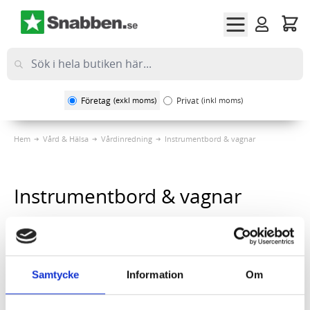
Hoppa till innehållet
Företag
(exkl moms)
Privat
(inkl moms)
Hem
Vård & Hälsa
Vårdinredning
Instrumentbord & vagnar
Instrumentbord & vagnar
Sortera på
1
Artikel
Samtycke
Information
Om
Minivagn monterad