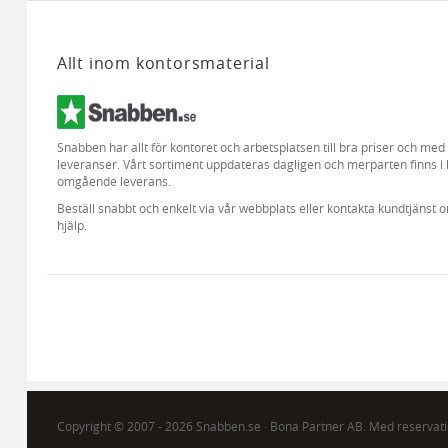
Allt inom kontorsmaterial
Snabben har allt för kontoret och arbetsplatsen till bra priser och me
leveranser. Vårt sortiment uppdateras dagligen och merparten finns i 
omgående leverans.
Beställ snabbt och enkelt via vår webbplats eller kontakta kundtjänst 
hjälp.
Copyright © 2007 - 2026 Snabben.se · Bona Partner AB. Med reservatio