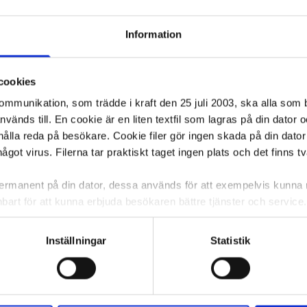
Information
cookies
kommunikation, som trädde i kraft den 25 juli 2003, ska alla so
änds till. En cookie är en liten textfil som lagras på din dator 
ålla reda på besökare. Cookie filer gör ingen skada på din dator
något virus. Filerna tar praktiskt taget ingen plats och det finns t
 permanent på din dator, dessa används för att exempelvis kunn
bart för att kunna erbjuda besökaren bättre tjänster och service. T
tioner för detta. Informationen som sparas på din dator är endas
information, alltså helt anonymt.
Inställningar
Statistik
om vanligtvis används är session cookies. Under tiden du är in
ntifieringssträng för att inte blanda ihop dig med andra besökar
 utan försvinner när du stänger din webbläsare. För att du prob