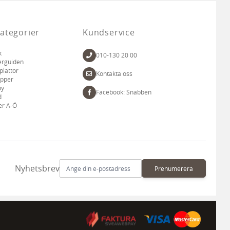
ategorier
Kundservice
k
010-130 20 00
erguiden
plattor
Kontakta oss
apper
by
Facebook: Snabben
d
er A-Ö
E-postadress
Nyhetsbrev
Prenumerera