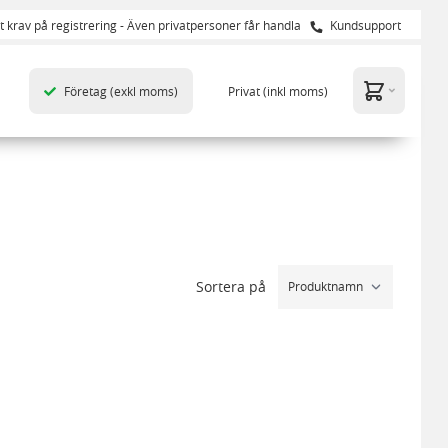
t krav på registrering - Även privatpersoner får handla
Kundsupport
Företag
(exkl moms)
Privat
(inkl moms)
Sortera på