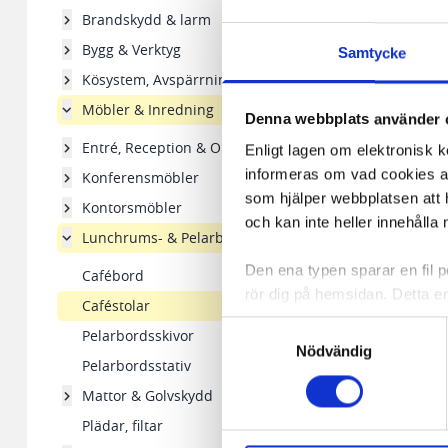
Brandskydd & larm
Bygg & Verktyg
Samtycke
Kösystem, Avspärrningsstolpar
Möbler & Inredning
Denna webbplats använder 
Entré, Reception & Ombyte
Enligt lagen om elektronisk 
informeras om vad cookies anv
Konferensmöbler
som hjälper webbplatsen att h
Kontorsmöbler
och kan inte heller innehålla 
Lunchrums- & Pelarbord
Den ena typen sparar en fil
Cafébord
rör dig på hemsidan. Detta en
Caféstolar
de flesta webbläsare har funk
Samtyckesval
Pelarbordsskivor
någon koppling till personlig 
Nödvändig
Pelarbordsstativ
Den andra typen av cookies s
Mattor & Golvskydd
vår webbserver ut en unik ide
Plädar, filtar
aldrig permanent på din dator