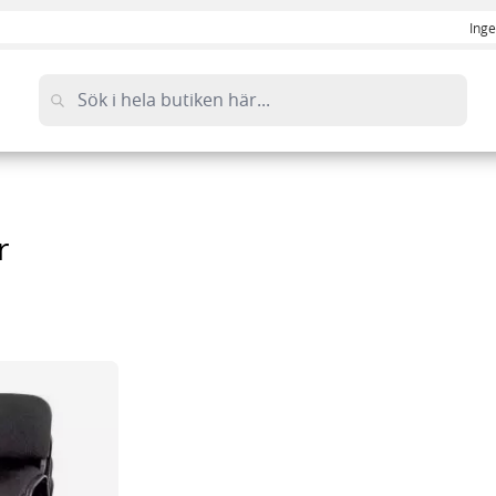
Inge
r