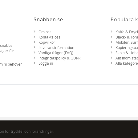
Snabben.se
Populära k
Om oss
Kaffe & Dryc
Kontakta oss
Bläck- & Ton
Köpvillkor
Mobiler, Surf
d snabba
Leveransinformation
Kopieringsp
lager för
Vanliga frågor (FAQ)
Skola & Hob
Integritetspolicy & GDPR
Allt inom stä
Logga in
Alla kategori
om ni behöver
n för tryckfel och förändringar.