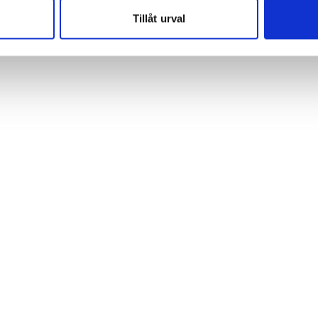
 cookies aktiverat.
Tillåt urval
e för att anpassa innehållet och annonserna till användarna, tillh
vår trafik. Vi vidarebefordrar även sådana identifierare och anna
nnons- och analysföretag som vi samarbetar med. Dessa kan i sin
har tillhandahållit eller som de har samlat in när du har använt 