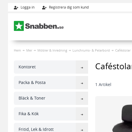
Logga in
Registrera dig som kund
Hoppa till innehållet
Hem
Mer
Möbler & Inredning
Lunchrums- & Pelarbord
Caféstolar
Caféstola
Kontoret
Packa & Posta
1
Artikel
Bläck & Toner
Fika & Kök
Fritid, Lek & Idrott