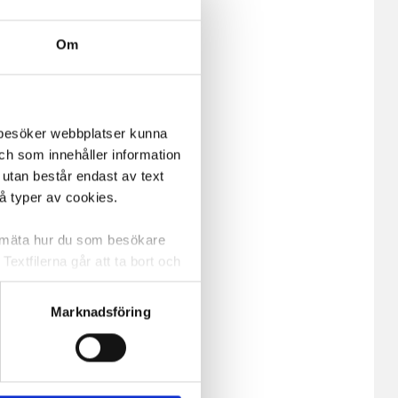
Om
m besöker webbplatser kunna
och som innehåller information
 utan består endast av text
vå typer av cookies.
a mäta hur du som besökare
extfilerna går att ta bort och
t ett unikt nummer utan
Marknadsföring
ne och besöker sidan delar
e. En session cookie lagras
lemfritt ska kunna använda