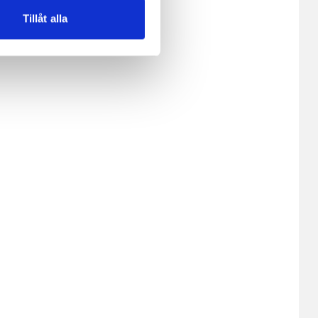
Tillåt alla
andahålla funktioner för
n information från din enhet
 tur kombinera informationen
deras tjänster.