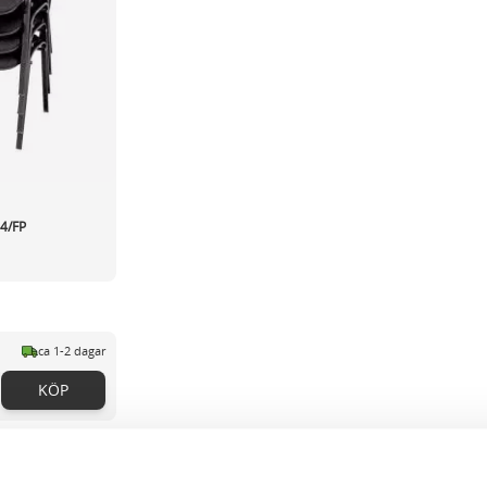
 4/FP
ca 1-2 dagar
KÖP
r page