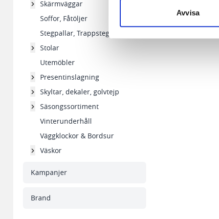
Skärmväggar
Snabben krävs det att du har
Avvisa
Soffor, Fåtöljer
Vi använder enhetsidentifierar
Stegpallar, Trappstegar
sociala medier och analysera 
Stolar
till de sociala medier och a
Utemöbler
med annan information som du 
Presentinslagning
Skyltar, dekaler, golvtejp
Säsongssortiment
Vinterunderhåll
Väggklockor & Bordsur
Väskor
Kampanjer
Brand