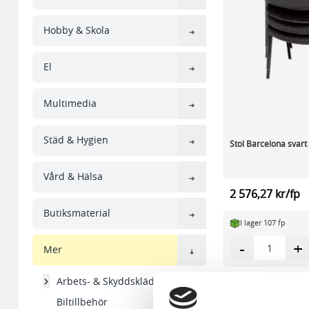
Hobby & Skola
El
Multimedia
Städ & Hygien
Stol Barcelona svart
Vård & Hälsa
2 576,27 kr/fp
Butiksmaterial
I lager 107 fp
-
+
Mer
Arbets- & Skyddskläder
Visa
pe
Biltillbehör