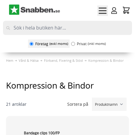
Hoppa till innehållet
Företag
(exkl moms)
Privat
(inkl moms)
Hem
Vård & Hälsa
Förband, Fixering & Stöd
Kompression & Bindor
Kompression & Bindor
Sortera på
21
artiklar
Bandage clips 100/FP