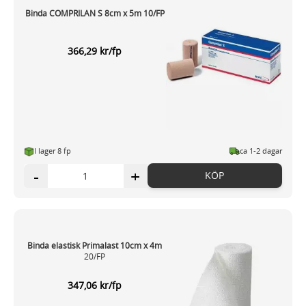
Binda COMPRILAN S 8cm x 5m 10/FP
366,29 kr/fp
I lager 8 fp
ca 1-2 dagar
-
+
KÖP
Binda elastisk Primalast 10cm x 4m
20/FP
347,06 kr/fp