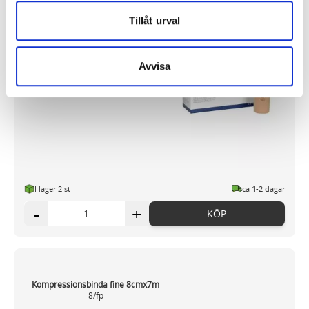
försvinner när du stänger din webbläsare. För att du
Tillåt urval
problemfritt ska kunna använda Snabben krävs det att du
har cookies aktiverat.
Kompressionsbinda fine 10cmx7m
8/fp
Avvisa
Vi använder enhetsidentifierare för att anpassa innehållet
550,27 kr
och annonserna till användarna, tillhandahålla funktioner
för sociala medier och analysera vår trafik. Vi
vidarebefordrar även sådana identifierare och annan
information från din enhet till de sociala medier och
annons- och analysföretag som vi samarbetar med.
Dessa kan i sin tur kombinera informationen med annan
I lager 2
st
ca 1-2 dagar
information som du har tillhandahållit eller som de har
-
+
KÖP
samlat in när du har använt deras tjänster.
Kompressionsbinda fine 8cmx7m
8/fp