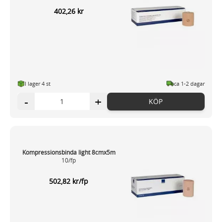
402,26 kr
I lager 4
st
ca 1-2 dagar
-
+
KÖP
Kompressionsbinda light 8cmx5m
10/fp
502,82 kr/fp