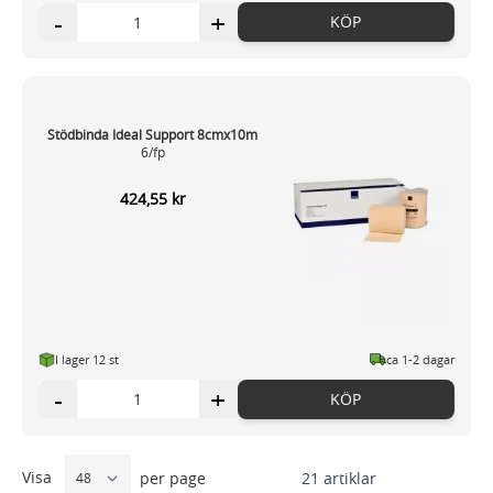
-
+
KÖP
Stödbinda Ideal Support 8cmx10m
6/fp
424,55 kr
I lager 12
st
ca 1-2 dagar
-
+
KÖP
Visa
21
artiklar
per page