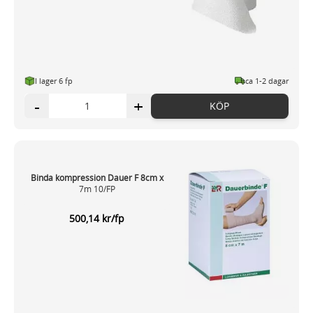
I lager 6 fp
ca 1-2 dagar
-
+
KÖP
Binda kompression Dauer F 8cm x
7m 10/FP
500,14 kr/fp