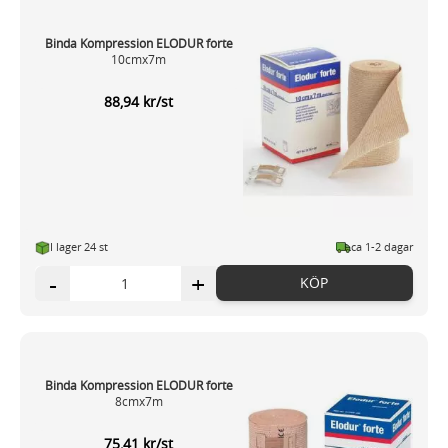
Binda Kompression ELODUR forte
10cmx7m
88,94 kr/st
I lager 24 st
ca 1-2 dagar
-
+
KÖP
Binda Kompression ELODUR forte
8cmx7m
75,41 kr/st