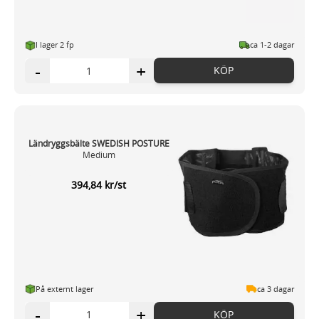
I lager 2 fp
ca 1-2 dagar
-
+
KÖP
Ländryggsbälte SWEDISH POSTURE
Medium
394,84 kr/st
På externt lager
ca 3 dagar
-
+
KÖP