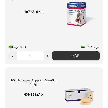
107,63 kr/st
I lager 37 st
ca 1-2 dagar
-
+
KÖP
Stödbinda Ideal Support 10cmx5m
10/fp
459,18 kr/fp