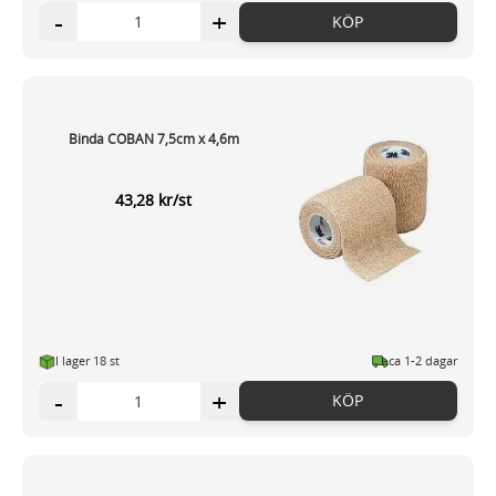
-
+
KÖP
Binda COBAN 7,5cm x 4,6m
43,28 kr/st
I lager 18 st
ca 1-2 dagar
-
+
KÖP