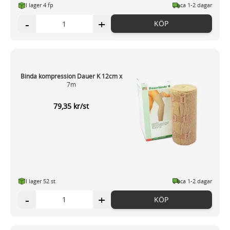
I lager 4 fp
ca 1-2 dagar
-
+
KÖP
Binda kompression Dauer K 12cm x
7m
79,35 kr/st
I lager 52 st
ca 1-2 dagar
-
+
KÖP