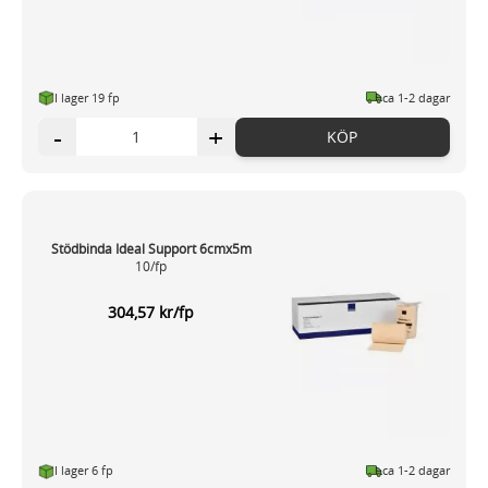
I lager 19 fp
ca 1-2 dagar
-
+
KÖP
Stödbinda Ideal Support 6cmx5m
10/fp
304,57 kr/fp
I lager 6 fp
ca 1-2 dagar