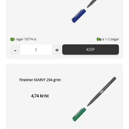
I lager 10774 st
ca 1-2 dagar
-
+
KÖP
Fineliner MARVY 294 grön
4,74 kr/st