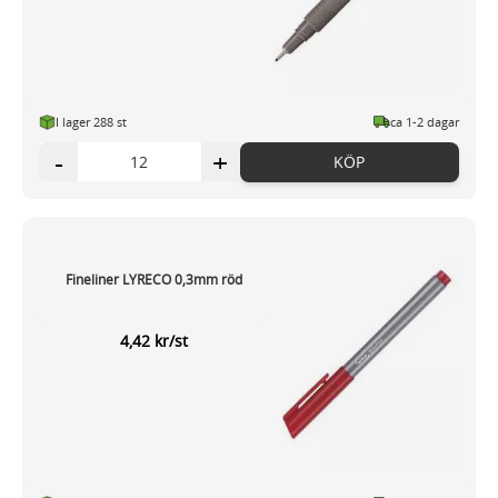
I lager 288 st
ca 1-2 dagar
-
+
KÖP
Fineliner LYRECO 0,3mm röd
4,42 kr/st