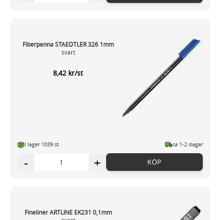
Fiberpenna STAEDTLER 326 1mm
svart
8,42 kr/st
I lager 1039 st
ca 1-2 dagar
-
+
KÖP
Fineliner ARTLINE EK231 0,1mm