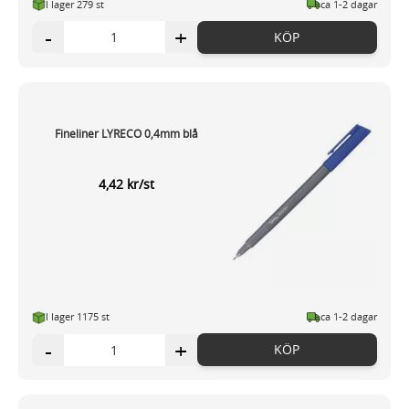
I lager 279 st
ca 1-2 dagar
-
+
KÖP
Fineliner LYRECO 0,4mm blå
4,42 kr/st
I lager 1175 st
ca 1-2 dagar
-
+
KÖP