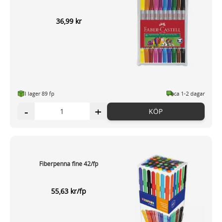
36,99 kr
I lager 89 fp
ca 1-2 dagar
-
+
KÖP
Fiberpenna fine 42/fp
55,63 kr/fp