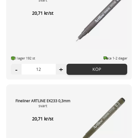
svart
20,71 kr/st
I lager 192 st
ca 1-2 dagar
-
+
KÖP
Fineliner ARTLINE EK233 0,3mm
svart
20,71 kr/st