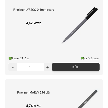
Fineliner LYRECO 0,4mm svart
4,42 kr/st
I lager 2710 st
ca 1-2 dagar
-
+
KÖP
Fineliner MARVY 294 blå
4,74 kr/st