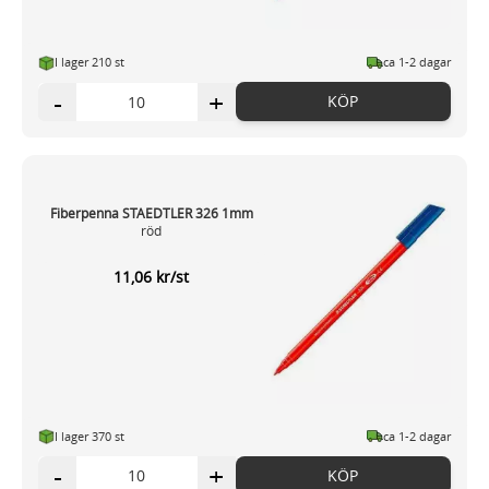
I lager 210 st
ca 1-2 dagar
-
+
KÖP
Fiberpenna STAEDTLER 326 1mm
röd
11,06 kr/st
I lager 370 st
ca 1-2 dagar
-
+
KÖP