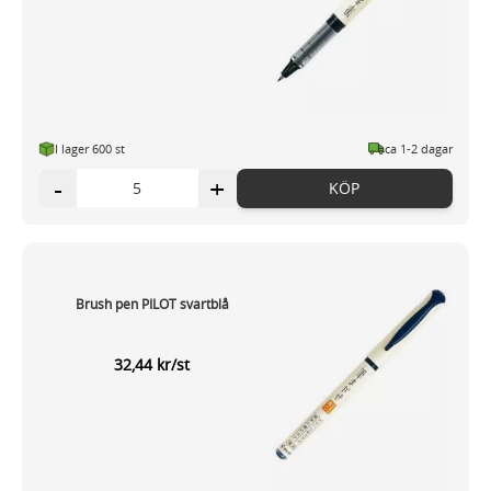
I lager 600 st
ca 1-2 dagar
-
+
KÖP
Brush pen PILOT svartblå
32,44 kr/st