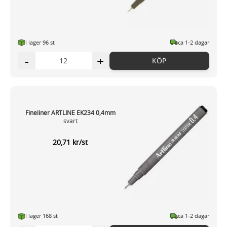
I lager 96 st
ca 1-2 dagar
-
+
KÖP
Fineliner ARTLINE EK234 0,4mm
svart
20,71 kr/st
I lager 168 st
ca 1-2 dagar