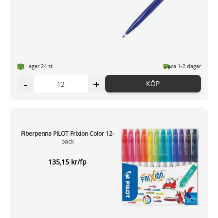
I lager 24 st
ca 1-2 dagar
-
+
KÖP
Fiberpenna PILOT Frixion Color 12-
pack
135,15 kr/fp