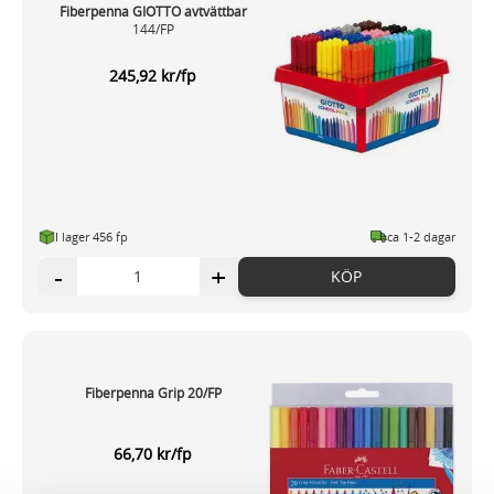
Fiberpenna GIOTTO avtvättbar
144/FP
245,92 kr/fp
I lager 456 fp
ca 1-2 dagar
-
+
KÖP
Fiberpenna Grip 20/FP
66,70 kr/fp