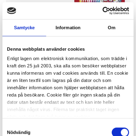
Samtycke
Information
Om
I lager 18 fp
ca 1-2 dagar
-
+
KÖP
Denna webbplats använder cookies
Enligt lagen om elektronisk kommunikation, som trädde i
kraft den 25 juli 2003, ska alla som besöker webbplatser
kunna informeras om vad cookies används till. En cookie
Fiberpenna med dubbelspets 10
färger
är en liten textfil som lagras på din dator och som
innehåller information som hjälper webbplatsen att hålla
27,22 kr/fp
reda på besökare. Cookie filer gör ingen skada på din
dator utan består endast av text och kan inte heller
innehålla något virus. Filerna tar praktiskt taget ingen
plats och det finns två typer av cookies.
Samtyckesval
Den ena typen sparar en fil permanent på din dator,
Nödvändig