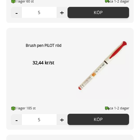
I lager 60 st
ca 1-2 dagar
-
+
KÖP
Brush pen PILOT röd
32,44 kr/st
I lager 185 st
ca 1-2 dagar
-
+
KÖP