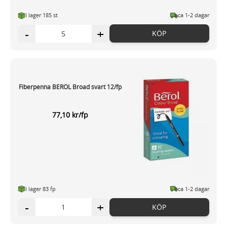
I lager 185 st
ca 1-2 dagar
-
+
KÖP
Fiberpenna BEROL Broad svart 12/fp
77,10 kr/fp
I lager 83 fp
ca 1-2 dagar
-
+
KÖP