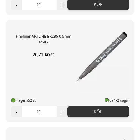
-
+
KÖP
Fineliner ARTLINE EK235 0,5mm
svart
20,71 kr/st
I lager 552 st
ca 1-2 dagar
-
+
KÖP