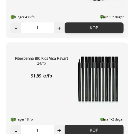
I lager 436 fp
ca 1-2 dagar
-
+
KÖP
Fiberpenna BIC Kids Visa F svart
24/fp
91,89 kr/fp
I lager 18 fp
ca 1-2 dagar
-
+
KÖP