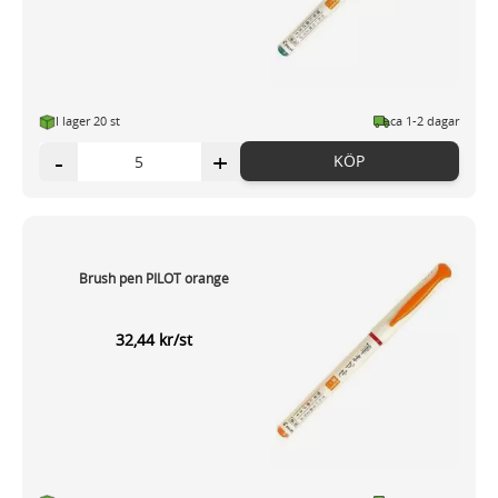
I lager 20 st
ca 1-2 dagar
-
+
KÖP
Brush pen PILOT orange
32,44 kr/st