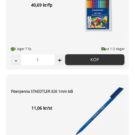
40,69 kr/fp
I lager 7 fp
ca 1-2 dagar
-
+
KÖP
Fiberpenna STAEDTLER 326 1mm blå
11,06 kr/st