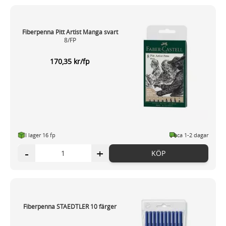
Fiberpenna Pitt Artist Manga svart
8/FP
170,35 kr/fp
I lager 16 fp
ca 1-2 dagar
-
+
KÖP
Fiberpenna STAEDTLER 10 färger