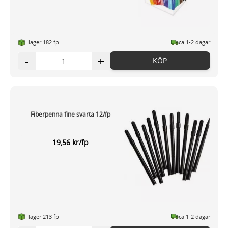
I lager 182 fp
ca 1-2 dagar
-
+
KÖP
Fiberpenna fine svarta 12/fp
19,56 kr/fp
I lager 213 fp
ca 1-2 dagar