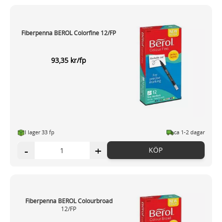
Fiberpenna BEROL Colorfine 12/FP
93,35 kr/fp
I lager 33 fp
ca 1-2 dagar
-
+
KÖP
Fiberpenna BEROL Colourbroad
12/FP