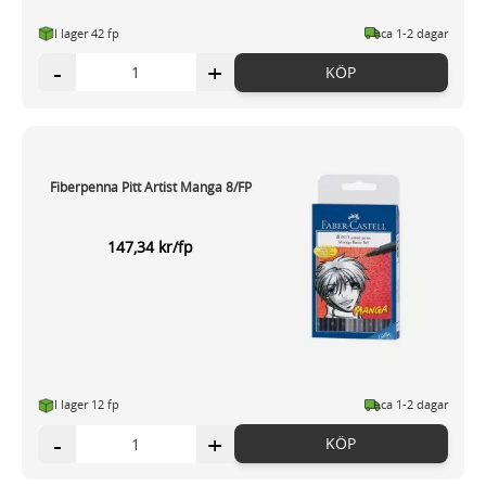
I lager 42 fp
ca 1-2 dagar
-
+
KÖP
Fiberpenna Pitt Artist Manga 8/FP
147,34 kr/fp
I lager 12 fp
ca 1-2 dagar
-
+
KÖP