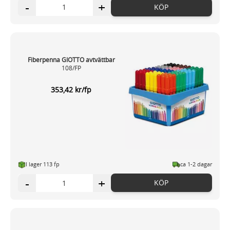
-
+
KÖP
Fiberpenna GIOTTO avtvättbar
108/FP
353,42 kr/fp
I lager 113 fp
ca 1-2 dagar
-
+
KÖP