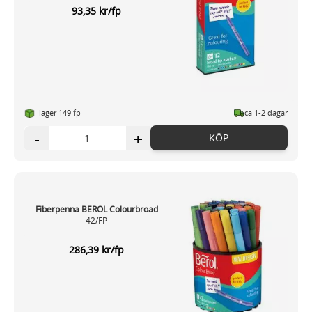
93,35 kr/fp
I lager 149 fp
ca 1-2 dagar
-
+
KÖP
Fiberpenna BEROL Colourbroad
42/FP
286,39 kr/fp