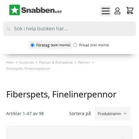
Hoppa till innehållet
Företag
(exkl moms)
Privat
(inkl moms)
Hem
Kontoret
Pennor & Ritmaterial
Pennor
Fiberspets, Finelinerpennor
Fiberspets, Finelinerpennor
Sortera på
Artiklar
1
-
47
av
98