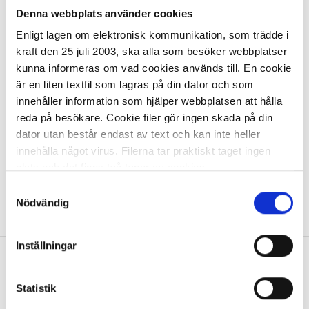
Denna webbplats använder cookies
322,32 kr
Enligt lagen om elektronisk kommunikation, som trädde i
kraft den 25 juli 2003, ska alla som besöker webbplatser
kunna informeras om vad cookies används till. En cookie
är en liten textfil som lagras på din dator och som
innehåller information som hjälper webbplatsen att hålla
reda på besökare. Cookie filer gör ingen skada på din
dator utan består endast av text och kan inte heller
I lager 45
st
ca 1-2 dagar
innehålla något virus. Filerna tar praktiskt taget ingen
-
+
KÖP
plats och det finns två typer av cookies.
Samtyckesval
Den ena typen sparar en fil permanent på din dator,
Nödvändig
Visa
1
Artikel
per page
dessa används för att exempelvis kunna mäta hur du
som besökare rör dig på hemsidan. Detta enbart för att
Inställningar
kunna erbjuda besökaren bättre tjänster och service.
Textfilerna går att ta bort och de flesta webbläsare har
Allt inom kontorsmaterial
funktioner för detta. Informationen som sparas på din
Statistik
dator är endast ett unikt nummer utan någon koppling till