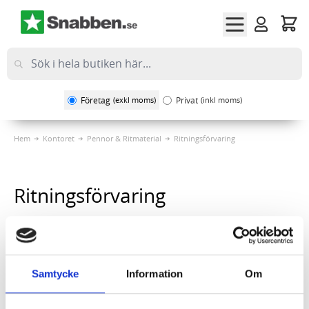
Hoppa till innehållet
Företag
(exkl moms)
Privat
(inkl moms)
Hem
Kontoret
Pennor & Ritmaterial
Ritningsförvaring
Ritningsförvaring
Sortera på
1
Artikel
Samtycke
Information
Om
Ritningshållare R 661 66,2cm