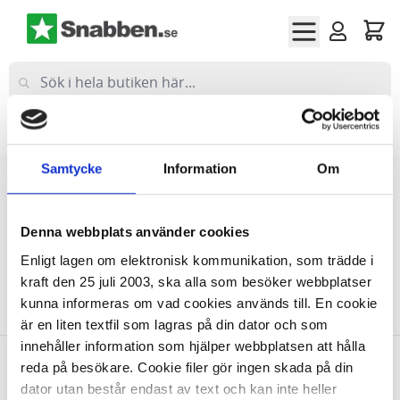
Hoppa till innehållet
Företag
(exkl moms)
Privat
(inkl moms)
Samtycke
Information
Om
Hem
Vård & Hälsa
Instrument sjukvård
Peanger
Denna webbplats använder cookies
Peanger
Enligt lagen om elektronisk kommunikation, som trädde i
kraft den 25 juli 2003, ska alla som besöker webbplatser
kunna informeras om vad cookies används till. En cookie
Vi kan inte hitta produkter som matchade urvalet.
är en liten textfil som lagras på din dator och som
innehåller information som hjälper webbplatsen att hålla
reda på besökare. Cookie filer gör ingen skada på din
Allt inom kontorsmaterial
dator utan består endast av text och kan inte heller