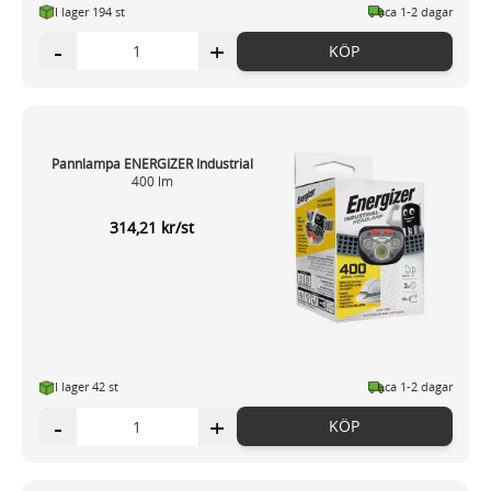
I lager 194 st
ca 1-2 dagar
-
+
KÖP
Pannlampa ENERGIZER Industrial
400 lm
314,21 kr/st
I lager 42 st
ca 1-2 dagar
-
+
KÖP