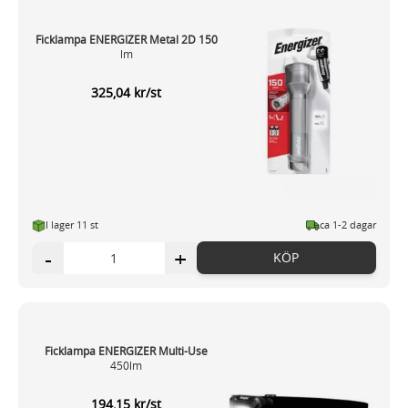
Ficklampa ENERGIZER Metal 2D 150
lm
325,04 kr/st
I lager 11 st
ca 1-2 dagar
-
+
KÖP
Ficklampa ENERGIZER Multi-Use
450lm
194,15 kr/st