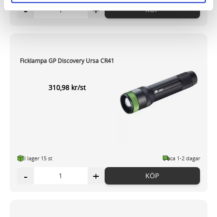
-
+
KÖP
och annonserna till användarna, tillhandahålla funktioner
för sociala medier och analysera vår trafik. Vi
vidarebefordrar även sådana identifierare och annan
information från din enhet till de sociala medier och
annons- och analysföretag som vi samarbetar med.
Ficklampa GP Discovery Ursa CR41
Dessa kan i sin tur kombinera informationen med annan
information som du har tillhandahållit eller som de har
310,98 kr/st
samlat in när du har använt deras tjänster.
I lager 15 st
ca 1-2 dagar
-
+
KÖP