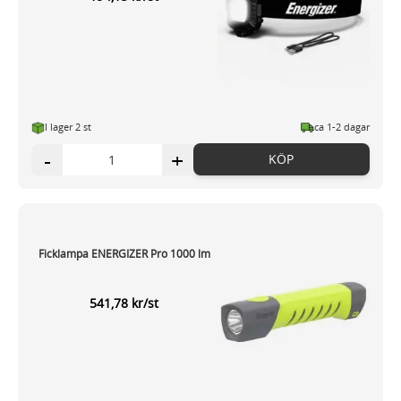
I lager 2 st
ca 1-2 dagar
-
+
KÖP
Ficklampa ENERGIZER Pro 1000 lm
541,78 kr/st