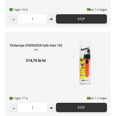
I lager 10 st
ca 1-2 dagar
-
+
KÖP
Ficklampa ENERGIZER Safe Atex 150
lm
314,70 kr/st
I lager 17 st
ca 1-2 dagar
-
+
KÖP