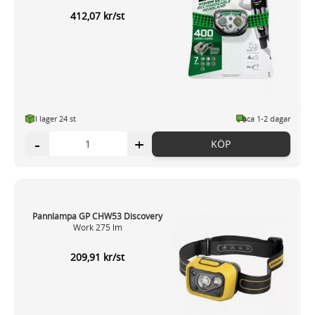
412,07 kr/st
I lager 24 st
ca 1-2 dagar
-
+
KÖP
Pannlampa GP CHW53 Discovery
Work 275 lm
209,91 kr/st