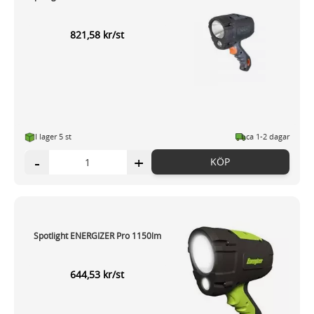
821,58 kr/st
I lager 5 st
ca 1-2 dagar
-
+
KÖP
Spotlight ENERGIZER Pro 1150lm
644,53 kr/st