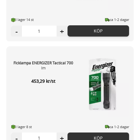
I lager 14 st
ca 1-2 dagar
-
+
KÖP
Ficklampa ENERGIZER Tactical 700
lm
453,29 kr/st
I lager 8 st
ca 1-2 dagar
-
+
KÖP