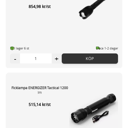
854,98 kr/st
I lager 6 st
ca 1-2 dagar
-
+
KÖP
Ficklampa ENERGIZER Tactical 1200
lm
515,14 kr/st