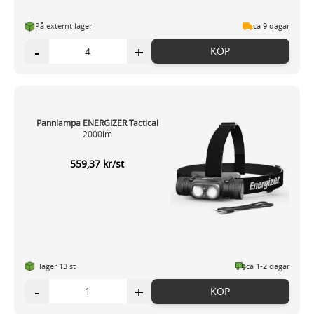
På externt lager
ca 9 dagar
-
+
KÖP
Pannlampa ENERGIZER Tactical
2000lm
559,37 kr/st
I lager 13 st
ca 1-2 dagar
-
+
KÖP