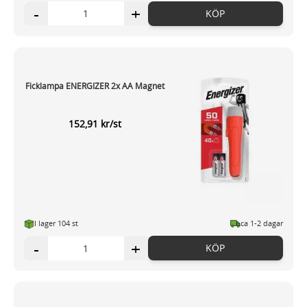
-
+
KÖP
Ficklampa ENERGIZER 2x AA Magnet
152,91 kr/st
I lager 104 st
ca 1-2 dagar
-
+
KÖP