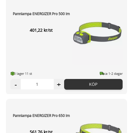
Pannlampa ENERGIZER Pro 500 lm
401,22 kr/st
I lager 11 st
ca 1-2 dagar
-
+
KÖP
Pannlampa ENERGIZER Pro 650 lm
561,76 kr/st