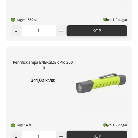
I lager 1339 st
ca 1-2 dagar
-
+
KÖP
Pennficklampa ENERGIZER Pro 350
lm
341,02 kr/st
I lager 4 st
ca 1-2 dagar
-
+
KÖP