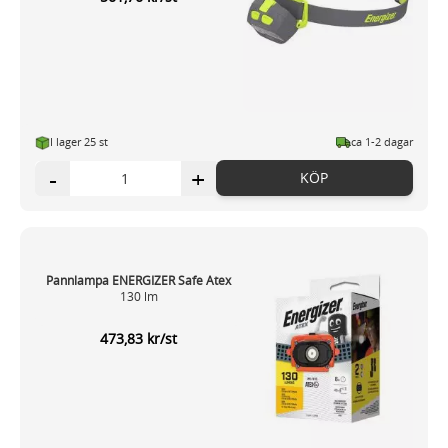
I lager 25 st
ca 1-2 dagar
-
+
KÖP
Pannlampa ENERGIZER Safe Atex
130 lm
473,83 kr/st