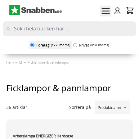
Hoppa till innehållet
Företag
(exkl moms)
Privat
(inkl moms)
Hem
El
Ficklampor & pannlampor
Ficklampor & pannlampor
Sortera på
36
artiklar
Arbetslampa ENERGIZER Hardcase