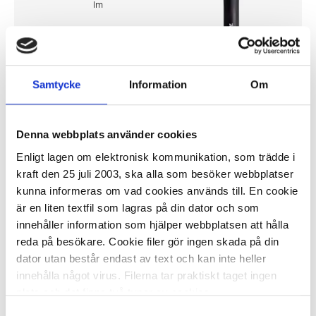
lm
131,28 kr/st
Samtycke
Information
Om
Denna webbplats använder cookies
I lager 47 st
ca 1-2 dagar
Enligt lagen om elektronisk kommunikation, som trädde i
-
+
KÖP
kraft den 25 juli 2003, ska alla som besöker webbplatser
kunna informeras om vad cookies används till. En cookie
är en liten textfil som lagras på din dator och som
innehåller information som hjälper webbplatsen att hålla
Ficklampa GP Discovery Alces 33
reda på besökare. Cookie filer gör ingen skada på din
dator utan består endast av text och kan inte heller
innehålla något virus. Filerna tar praktiskt taget ingen
152,03 kr/st
plats och det finns två typer av cookies.
Samtyckesval