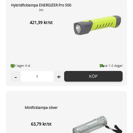
Hybridficklampa ENERGIZER Pro 500
lm
421,39 kr/st
I lager 4 st
ca 1-2 dagar
-
+
KÖP
Minificklampa silver
63,79 kr/st