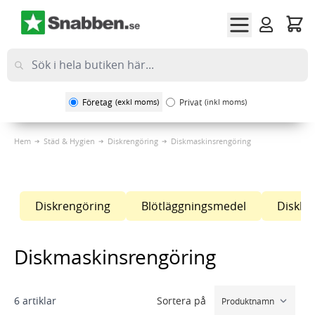
Hoppa till innehållet
Företag
(exkl moms)
Privat
(inkl moms)
Hem
Städ & Hygien
Diskrengöring
Diskmaskinsrengöring
Diskrengöring
Blötläggningsmedel
Diskbo
Diskmaskinsrengöring
Sortera på
6
artiklar