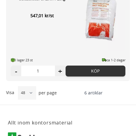
samlat in när du har använt deras tjänster.
547,01 kr/st
I lager 23 st
ca 1-2 dagar
-
+
KÖP
Visa
6
artiklar
per page
Allt inom kontorsmaterial