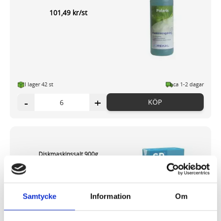
101,49 kr/st
I lager 42 st
ca 1-2 dagar
-
+
KÖP
Diskmaskinssalt 900g
44,86 kr/st
Samtycke
Information
Om