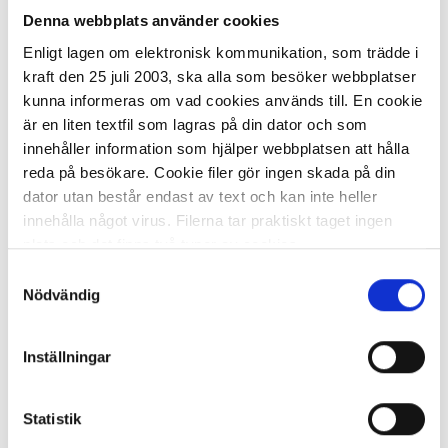
Denna webbplats använder cookies
Enligt lagen om elektronisk kommunikation, som trädde i
I lager 1476 st
ca 1-2 dagar
kraft den 25 juli 2003, ska alla som besöker webbplatser
-
+
kunna informeras om vad cookies används till. En cookie
KÖP
är en liten textfil som lagras på din dator och som
innehåller information som hjälper webbplatsen att hålla
reda på besökare. Cookie filer gör ingen skada på din
dator utan består endast av text och kan inte heller
Filtersalt grovt ABENA 1,8kg
innehålla något virus. Filerna tar praktiskt taget ingen
plats och det finns två typer av cookies.
29,58 kr/st
Samtyckesval
Den ena typen sparar en fil permanent på din dator,
Nödvändig
dessa används för att exempelvis kunna mäta hur du
som besökare rör dig på hemsidan. Detta enbart för att
Inställningar
kunna erbjuda besökaren bättre tjänster och service.
Textfilerna går att ta bort och de flesta webbläsare har
I lager 1059 st
ca 1-2 dagar
funktioner för detta. Informationen som sparas på din
Statistik
dator är endast ett unikt nummer utan någon koppling till
-
+
KÖP