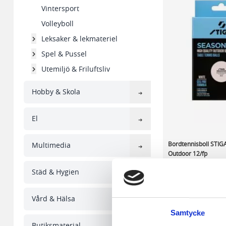
Vintersport
Volleyboll
Leksaker & lekmateriel
Spel & Pussel
Utemiljö & Friluftsliv
Hobby & Skola
El
Bordtennisboll STIG
Multimedia
Outdoor 12/fp
Städ & Hygien
117,78 kr/fp
Vård & Hälsa
I lager 23 fp
Samtycke
-
+
Butiksmaterial