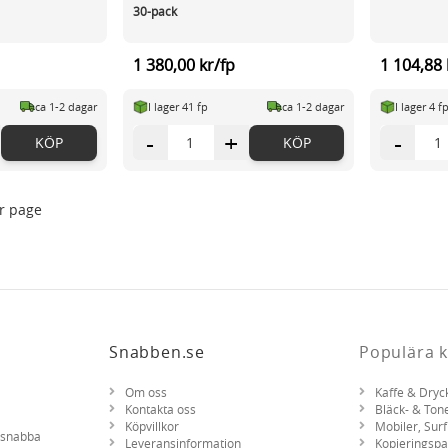
30-pack
1 380,00 kr/fp
1 104,88 
ca 1-2 dagar
I lager 41 fp
ca 1-2 dagar
I lager 4 f
-
+
-
KÖP
KÖP
r page
Snabben.se
Populära k
Om oss
Kaffe & Dryc
Kontakta oss
Bläck- & Ton
Köpvillkor
Mobiler, Surf
d snabba
Leveransinformation
Kopieringsp