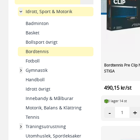
Idrott, Sport & Motorik
Badminton
Basket
Bollsport övrigt
Bordtennis
Fotboll
Bordtennis Pre Clip N
Gymnastik
STIGA
Handboll
490,15 kr/st
Idrott övrigt
Innebandy & Målburar
I lager 14 st
Motorik, Balans & Klättring
-
+
Tennis
Träningsutrustning
Utomhuslek, Sportleksaker