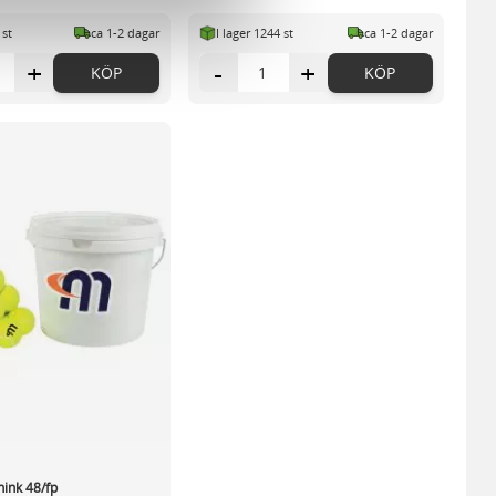
n information från din enhet
 st
ca 1-2 dagar
I lager 1244 st
ca 1-2 dagar
 tur kombinera informationen
deras tjänster.
+
-
+
KÖP
KÖP
 hink 48/fp