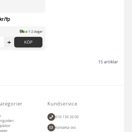
kr/fp
p
ca 1-2 dagar
+
KÖP
15
artiklar
ategorier
Kundservice
k
010-130 20 00
erguiden
plattor
Kontakta oss
apper