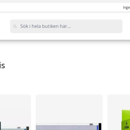
Inge
is