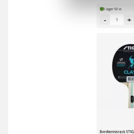
sociala medier och analysera 
I lager 50 st
till de sociala medier och a
med annan information som du 
-
+
Bordtennisrack STI