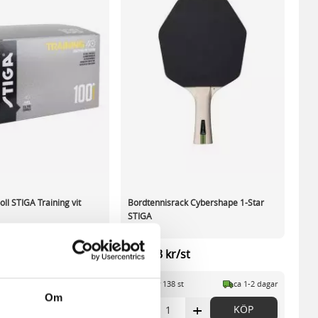
ll STIGA Training vit
Bordtennisrack Cybershape 1-Star
STIGA
kr/fp
154,03 kr/st
p
ca 1-2 dagar
I lager 138 st
ca 1-2 dagar
Om
+
-
+
KÖP
KÖP