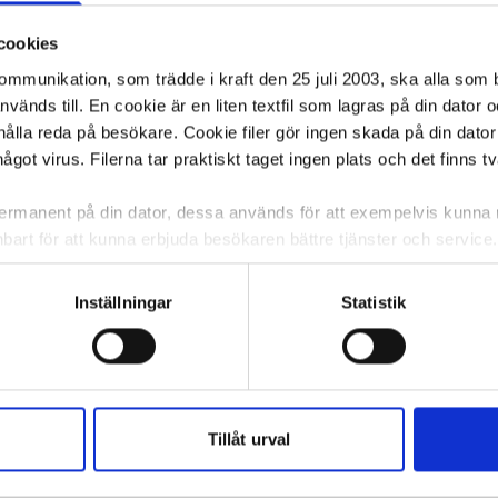
cookies
kommunikation, som trädde i kraft den 25 juli 2003, ska alla so
änds till. En cookie är en liten textfil som lagras på din dator 
ålla reda på besökare. Cookie filer gör ingen skada på din dator
något virus. Filerna tar praktiskt taget ingen plats och det finns t
 permanent på din dator, dessa används för att exempelvis kunn
bart för att kunna erbjuda besökaren bättre tjänster och service. T
tioner för detta. Informationen som sparas på din dator är endas
information, alltså helt anonymt.
Inställningar
Statistik
om vanligtvis används är session cookies. Under tiden du är in
ntifieringssträng för att inte blanda ihop dig med andra besökar
 utan försvinner när du stänger din webbläsare. För att du prob
ershape Hobby
Bordtennisrack Future 3-X rack STIGA
Bordtennis
STIGA
 cookies aktiverat.
Tillåt urval
e för att anpassa innehållet och annonserna till användarna, tillh
262,75 kr/st
117,78 kr