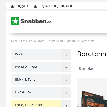
Logga in
Registrera dig som kund
Hoppa till innehållet
Hem
Fritid, Lek & Idrott
Idrott, Sport & Motorik
Bordtennis
Bordtenn
Kontoret
Packa & Posta
15
artiklar
Bläck & Toner
Fika & Kök
Fritid, Lek & Idrott