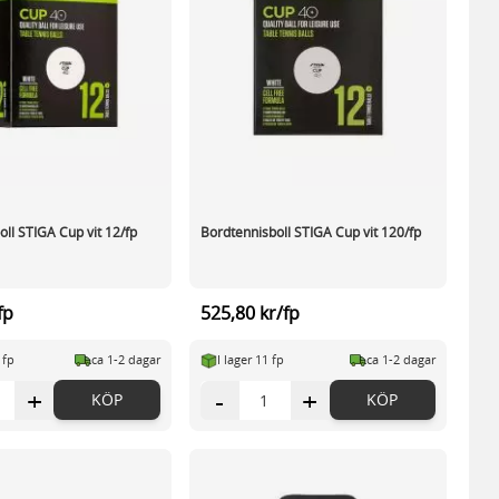
ll STIGA Cup vit 12/fp
Bordtennisboll STIGA Cup vit 120/fp
fp
525,80 kr/fp
 fp
ca 1-2 dagar
I lager 11 fp
ca 1-2 dagar
+
-
+
KÖP
KÖP