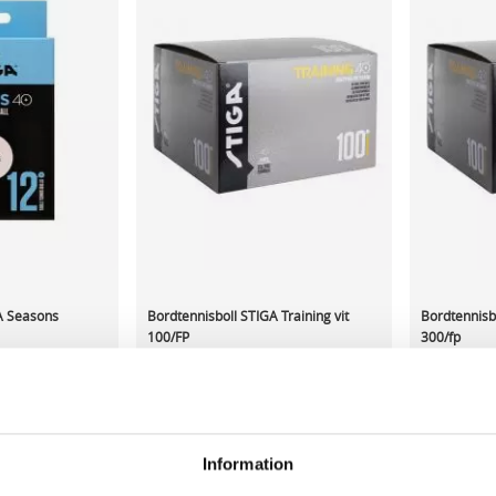
A Seasons
Bordtennisboll STIGA Training vit
Bordtennisbo
100/FP
300/fp
520,01 kr/fp
1 108,60 
ca 1-2 dagar
I lager 5 fp
ca 1-2 dagar
I lager 1 f
Information
-
+
-
KÖP
KÖP