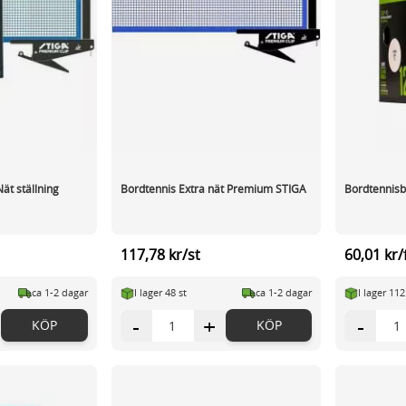
ät ställning
Bordtennis Extra nät Premium STIGA
Bordtennisbo
117,78 kr/st
60,01 kr/
ca 1-2 dagar
I lager 48 st
ca 1-2 dagar
I lager 112
-
+
-
KÖP
KÖP