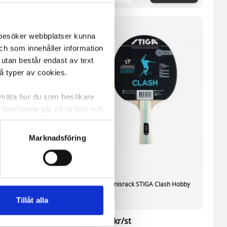
m besöker webbplatser kunna
och som innehåller information
 utan består endast av text
vå typer av cookies.
a mäta hur du som besökare
extfilerna går att ta bort och
t ett unikt nummer utan
Marknadsföring
ne och besöker sidan delar
e. En session cookie lagras
lemfritt ska kunna använda
rack Seasons Anywhere
Bordtennisrack STIGA Clash Hobby
Tillåt alla
andahålla funktioner för
/st
60,55 kr/st