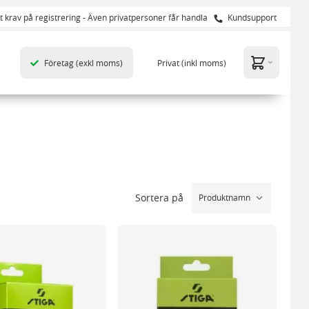
t krav på registrering - Även privatpersoner får handla
Kundsupport
Företag
(exkl moms)
Privat
(inkl moms)
Sortera på