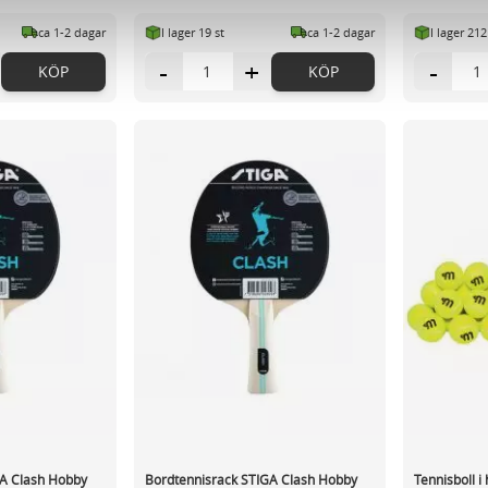
vår trafik. Vi vidarebefordrar även sådana identifierare och anna
ca 1-2 dagar
I lager 19 st
ca 1-2 dagar
I lager 212
nnons- och analysföretag som vi samarbetar med. Dessa kan i sin
har tillhandahållit eller som de har samlat in när du har använt 
-
+
-
KÖP
KÖP
GA Clash Hobby
Bordtennisrack STIGA Clash Hobby
Tennisboll i