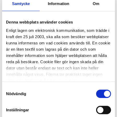
Samtycke
Information
Om
Denna webbplats använder cookies
I lager 3 fp
ca 1-2 dagar
Enligt lagen om elektronisk kommunikation, som trädde i
-
+
KÖP
kraft den 25 juli 2003, ska alla som besöker webbplatser
kunna informeras om vad cookies används till. En cookie
är en liten textfil som lagras på din dator och som
innehåller information som hjälper webbplatsen att hålla
Vävnålar 10/FP
reda på besökare. Cookie filer gör ingen skada på din
dator utan består endast av text och kan inte heller
innehålla något virus. Filerna tar praktiskt taget ingen
34,57 kr/fp
plats och det finns två typer av cookies.
Samtyckesval
Den ena typen sparar en fil permanent på din dator,
Nödvändig
dessa används för att exempelvis kunna mäta hur du
som besökare rör dig på hemsidan. Detta enbart för att
Inställningar
kunna erbjuda besökaren bättre tjänster och service.
I lager 176 fp
ca 1-2 dagar