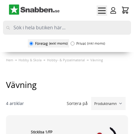
Hoppa till innehållet
Företag
(exkl moms)
Privat
(inkl moms)
Hem
Hobby & Skola
Hobby- & Pysselmaterial
Vävning
Vävning
Sortera på
4
artiklar
Sticklisa 1/FP