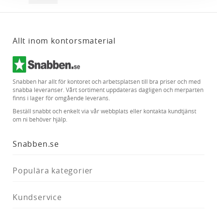
annons- och analysföretag som vi samarbetar med.
Dessa kan i sin tur kombinera informationen med annan
information som du har tillhandahållit eller som de har
Allt inom kontorsmaterial
samlat in när du har använt deras tjänster.
Snabben har allt för kontoret och arbetsplatsen till bra priser och med
snabba leveranser. Vårt sortiment uppdateras dagligen och merparten
finns i lager för omgående leverans.
Beställ snabbt och enkelt via vår webbplats eller kontakta kundtjänst
om ni behöver hjälp.
Snabben.se
Populära kategorier
Kundservice