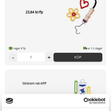
23,84 kr/fp
I lager 8 fp
ca 1-2 dagar
-
+
KÖP
Stickram rak 4/FP
244,28 kr/fp