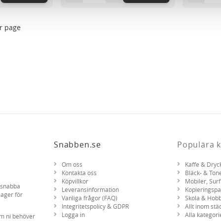
nnons- och analysföretag som vi samarbetar med. Dessa kan i sin
har tillhandahållit eller som de har samlat in när du har använt 
r page
Snabben.se
Populära k
Om oss
Kaffe & Dryc
Kontakta oss
Bläck- & Ton
Köpvillkor
Mobiler, Surf
d snabba
Leveransinformation
Kopieringsp
lager för
Vanliga frågor (FAQ)
Skola & Hob
Integritetspolicy & GDPR
Allt inom stä
Logga in
Alla kategori
om ni behöver