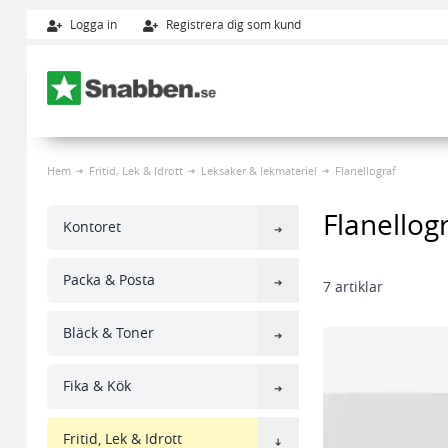
Logga in
Registrera dig som kund
Hoppa till innehållet
Hem
Fritid, Lek & Idrott
Leksaker & lekmateriel
Flanellograf
Flanellog
Kontoret
Packa & Posta
7
artiklar
Bläck & Toner
Fika & Kök
Fritid, Lek & Idrott