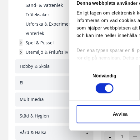
Denna webbplats använder 
Sand- & Vattenlek
Enligt lagen om elektronisk 
Träleksaker
informeras om vad cookies anv
Utforska & Experimentera
som hjälper webbplatsen att h
Vinterlek
och kan inte heller innehålla 
Spel & Pussel
Den ena typen sparar en fil
Utemiljö & Friluftsliv
rör dig på hemsidan. Detta en
de flesta webbläsare har funk
Hobby & Skola
Samtyckesval
någon koppling till personlig 
Nödvändig
El
Den andra typen av cookies s
Flanosats siffror 1-1
vår webbserver ut en unik ide
Multimedia
aldrig permanent på din dator
Snabben krävs det att du har
157,12 kr/fp
Avvisa
Städ & Hygien
I lager 2 fp
Vi använder enhetsidentifierar
Vård & Hälsa
sociala medier och analysera 
-
+