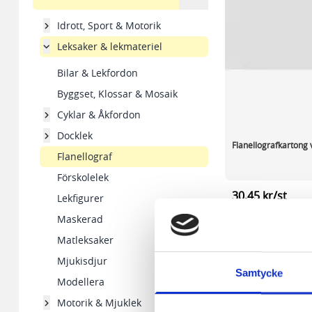
Idrott, Sport & Motorik
Leksaker & lekmateriel
Bilar & Lekfordon
Byggset, Klossar & Mosaik
Cyklar & Åkfordon
Docklek
Flanellografkartong v
Flanellograf
Förskolelek
30,45 kr/st
Lekfigurer
Maskerad
I lager 144 st
Matleksaker
-
+
Mjukisdjur
Samtycke
Modellera
Motorik & Mjuklek