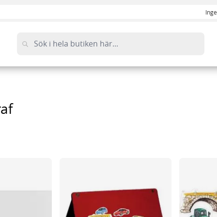
Inge
raf