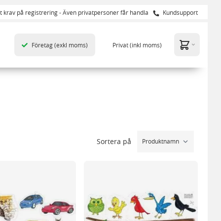
t krav på registrering - Även privatpersoner får handla
Kundsupport
Företag
(exkl moms)
Privat
(inkl moms)
Sortera på