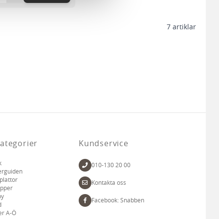
 tur kombinera informationen
deras tjänster.
7
artiklar
ategorier
Kundservice
k
010-130 20 00
erguiden
plattor
Kontakta oss
apper
by
Facebook: Snabben
d
er A-Ö