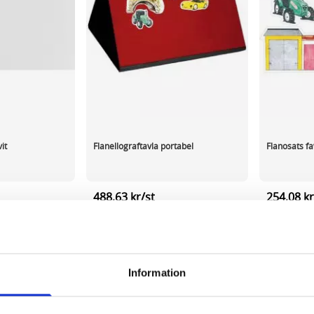
it
Flanellograftavla portabel
Flanosats fa
488,63 kr/st
254,08 kr
ca 1-2 dagar
I lager 30 st
ca 1-2 dagar
I lager 2 f
-
+
-
KÖP
KÖP
Information