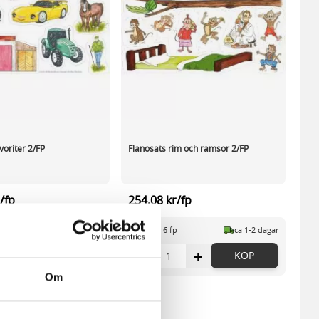
voriter 2/FP
Flanosats rim och ramsor 2/FP
/fp
254,08 kr/fp
p
ca 1-2 dagar
I lager 6 fp
ca 1-2 dagar
+
-
+
KÖP
KÖP
Om