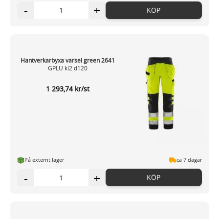
-
+
KÖP
Hantverkarbyxa varsel green 2641
GPLU kl2 d120
1 293,74 kr/st
På externt lager
ca 7 dagar
-
+
KÖP