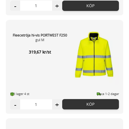
-
+
KÖP
Fleecetröja hi-vis PORTWEST F250
gul M
319,67 kr/st
I lager 4 st
ca 1-2 dagar
-
+
KÖP