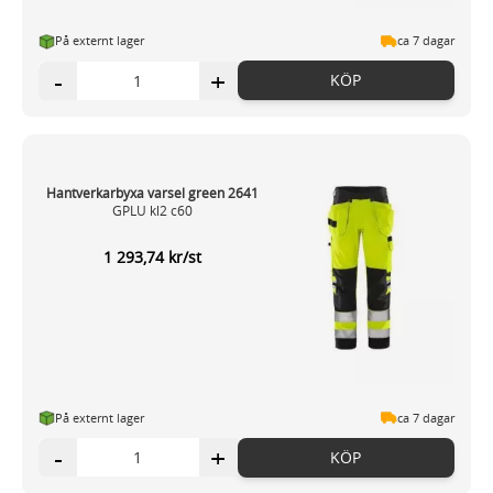
På externt lager
ca 7 dagar
-
+
KÖP
Hantverkarbyxa varsel green 2641
GPLU kl2 c60
1 293,74 kr/st
På externt lager
ca 7 dagar
-
+
KÖP