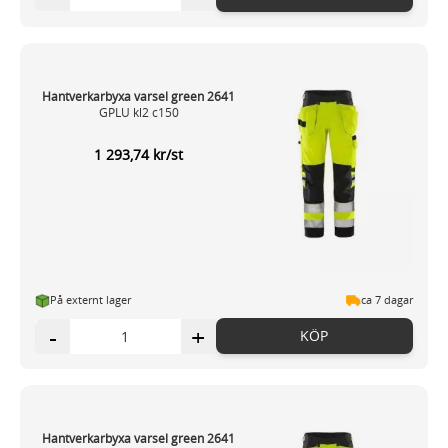
Hantverkarbyxa varsel green 2641
GPLU kl2 c150
1 293,74 kr/st
På externt lager
ca 7 dagar
-
+
KÖP
Hantverkarbyxa varsel green 2641