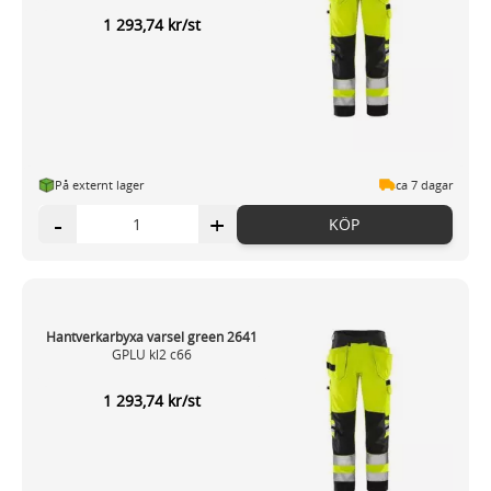
1 293,74 kr/st
På externt lager
ca 7 dagar
-
+
KÖP
Hantverkarbyxa varsel green 2641
GPLU kl2 c66
1 293,74 kr/st