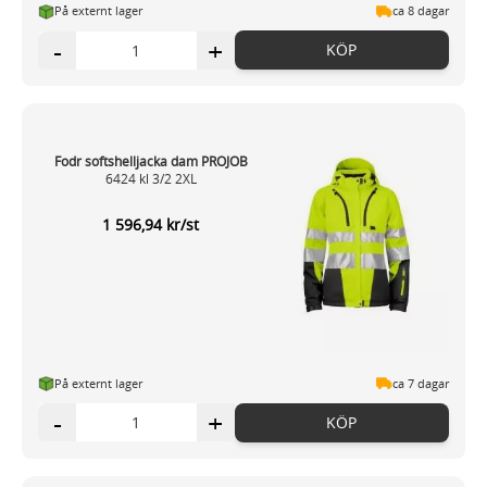
På externt lager
ca 8 dagar
-
+
KÖP
Fodr softshelljacka dam PROJOB
6424 kl 3/2 2XL
1 596,94 kr/st
På externt lager
ca 7 dagar
-
+
KÖP