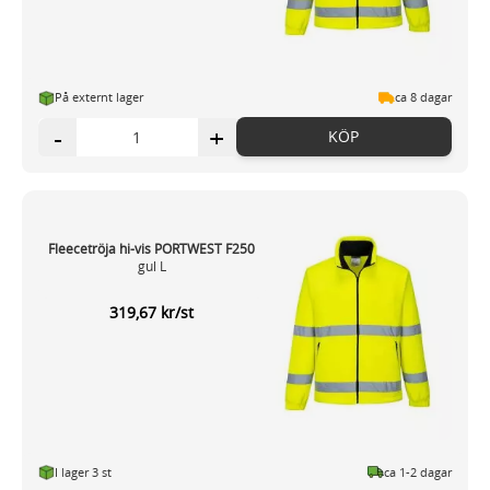
På externt lager
ca 8 dagar
-
+
KÖP
Fleecetröja hi-vis PORTWEST F250
gul L
319,67 kr/st
I lager 3 st
ca 1-2 dagar