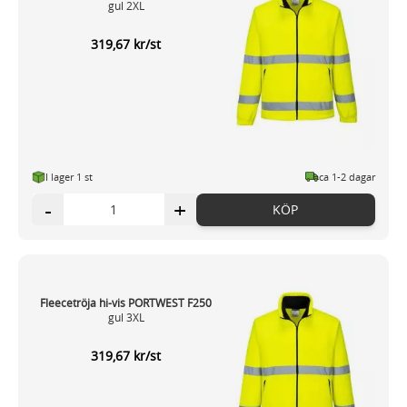
gul 2XL
319,67 kr/st
I lager 1 st
ca 1-2 dagar
-
+
KÖP
Fleecetröja hi-vis PORTWEST F250
gul 3XL
319,67 kr/st