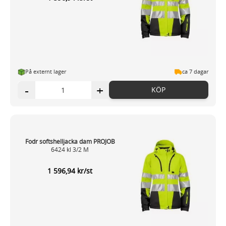
På externt lager
ca 7 dagar
-
+
KÖP
Fodr softshelljacka dam PROJOB
6424 kl 3/2 M
1 596,94 kr/st