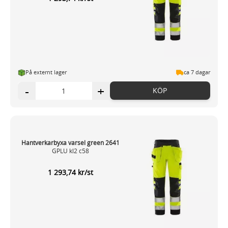
På externt lager
ca 7 dagar
-
+
KÖP
Hantverkarbyxa varsel green 2641
GPLU kl2 c58
1 293,74 kr/st