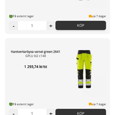
På externt lager
ca 7 dagar
-
+
KÖP
Hantverkarbyxa varsel green 2641
GPLU kl2 c148
1 293,74 kr/st
På externt lager
ca 7 dagar
-
+
KÖP