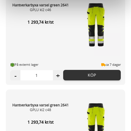
för sociala medier och analysera vår trafik. Vi
Hantverkarbyxa varsel green 2641
GPLU kl2 c46
vidarebefordrar även sådana identifierare och annan
information från din enhet till de sociala medier och
1 293,74 kr/st
annons- och analysföretag som vi samarbetar med.
Dessa kan i sin tur kombinera informationen med annan
information som du har tillhandahållit eller som de har
samlat in när du har använt deras tjänster.
På externt lager
ca 7 dagar
-
+
KÖP
Hantverkarbyxa varsel green 2641
GPLU kl2 c48
1 293,74 kr/st