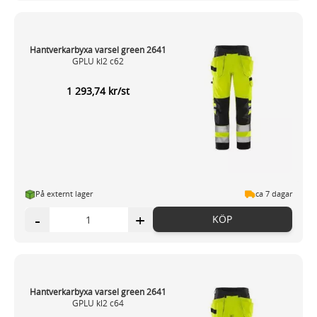
Hantverkarbyxa varsel green 2641
GPLU kl2 c62
1 293,74 kr/st
På externt lager
ca 7 dagar
-
+
KÖP
Hantverkarbyxa varsel green 2641
GPLU kl2 c64