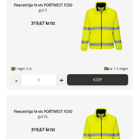
Fleecetröja hi-vis PORTWEST F250
gul S
319,67 kr/st
I lager 2 st
ca 1-2 dagar
-
+
KÖP
Fleecetröja hi-vis PORTWEST F250
gul XL
319,67 kr/st