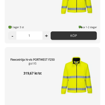
I lager 3 st
ca 1-2 dagar
-
+
KÖP
Fleecetröja hi-vis PORTWEST F250
gul XS
319,67 kr/st