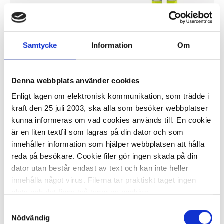
På externt lager
ca 7 dagar
Samtycke
Information
Om
-
+
KÖP
Denna webbplats använder cookies
Enligt lagen om elektronisk kommunikation, som trädde i
kraft den 25 juli 2003, ska alla som besöker webbplatser
Hantverkarbyxa varsel green 2641
kunna informeras om vad cookies används till. En cookie
GPLU kl2 c156
är en liten textfil som lagras på din dator och som
1 293,74 kr/st
innehåller information som hjälper webbplatsen att hålla
reda på besökare. Cookie filer gör ingen skada på din
dator utan består endast av text och kan inte heller
innehålla något virus. Filerna tar praktiskt taget ingen
plats och det finns två typer av cookies.
Samtyckesval
På externt lager
ca 7 dagar
Den ena typen sparar en fil permanent på din dator,
Nödvändig