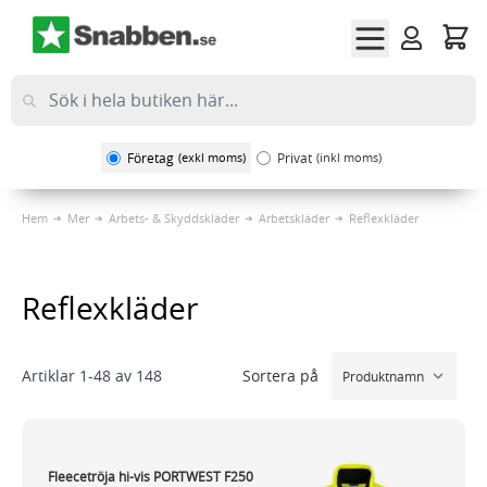
Hoppa till innehållet
Företag
(exkl moms)
Privat
(inkl moms)
Hem
Mer
Arbets- & Skyddskläder
Arbetskläder
Reflexkläder
Reflexkläder
Sortera på
Artiklar
1
-
48
av
148
Fleecetröja hi-vis PORTWEST F250