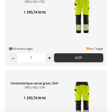
GPLU kl2 c152
1 293,74 kr/st
På externt lager
ca 7 dagar
-
+
KÖP
Hantverkarbyxa varsel green 2641
GPLU kl2 c154
1 293,74 kr/st