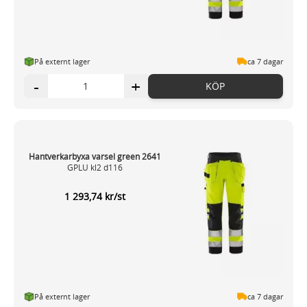
På externt lager
ca 7 dagar
-
+
KÖP
Hantverkarbyxa varsel green 2641
GPLU kl2 d116
1 293,74 kr/st
På externt lager
ca 7 dagar