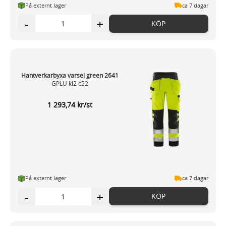
På externt lager
ca 7 dagar
-
+
KÖP
Hantverkarbyxa varsel green 2641
GPLU kl2 c52
1 293,74 kr/st
På externt lager
ca 7 dagar
-
+
KÖP