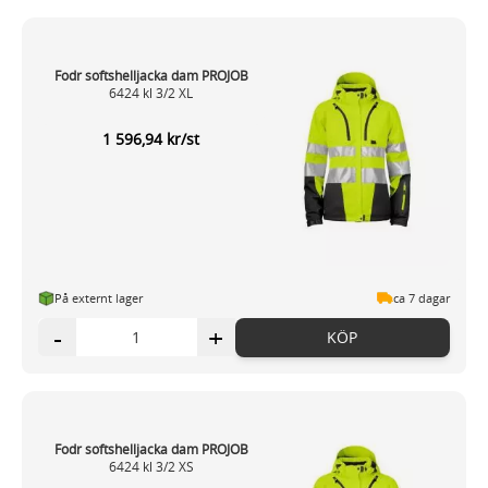
Fodr softshelljacka dam PROJOB
6424 kl 3/2 XL
1 596,94 kr/st
På externt lager
ca 7 dagar
-
+
KÖP
Fodr softshelljacka dam PROJOB
6424 kl 3/2 XS