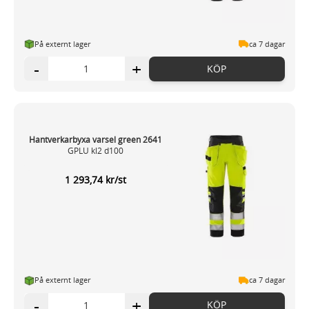
På externt lager
ca 7 dagar
-
+
KÖP
Hantverkarbyxa varsel green 2641
GPLU kl2 d100
1 293,74 kr/st
På externt lager
ca 7 dagar
-
+
KÖP