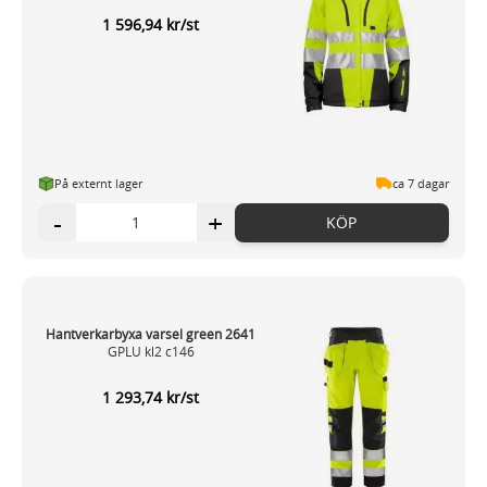
1 596,94 kr/st
På externt lager
ca 7 dagar
-
+
KÖP
Hantverkarbyxa varsel green 2641
GPLU kl2 c146
1 293,74 kr/st