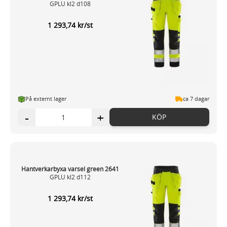
GPLU kl2 d108
1 293,74 kr/st
På externt lager
ca 7 dagar
-
+
KÖP
Hantverkarbyxa varsel green 2641
GPLU kl2 d112
1 293,74 kr/st