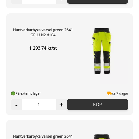
Hantverkarbyxa varsel green 2641
GPLU kl2 d104
1 293,74 kr/st
På externt lager
ca 7 dagar
-
+
KÖP
Hantverkarbyxa varsel green 2641