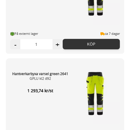
På externt lager
ca 7 dagar
-
+
KÖP
Hantverkarbyxa varsel green 2641
GPLU kl2 d92
1 293,74 kr/st