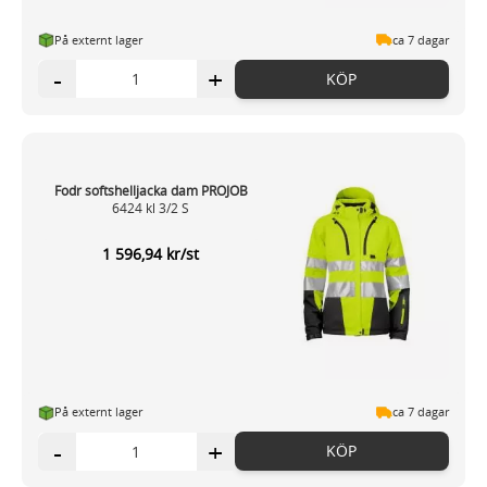
På externt lager
ca 7 dagar
-
+
KÖP
Fodr softshelljacka dam PROJOB
6424 kl 3/2 S
1 596,94 kr/st
På externt lager
ca 7 dagar
-
+
KÖP