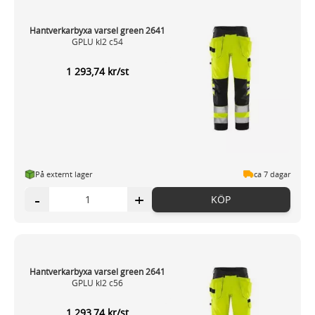
Hantverkarbyxa varsel green 2641
GPLU kl2 c54
1 293,74 kr/st
På externt lager
ca 7 dagar
-
+
KÖP
Hantverkarbyxa varsel green 2641
GPLU kl2 c56
1 293,74 kr/st