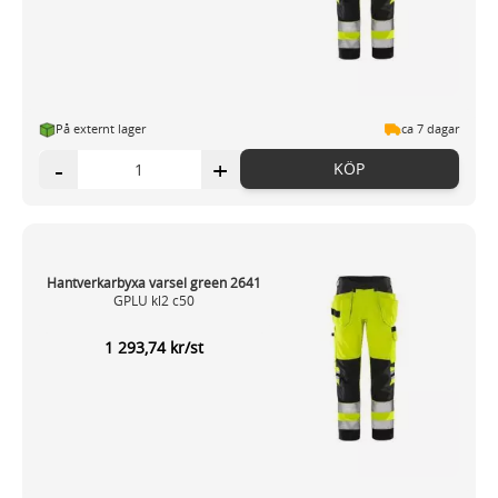
På externt lager
ca 7 dagar
-
+
KÖP
Hantverkarbyxa varsel green 2641
GPLU kl2 c50
1 293,74 kr/st