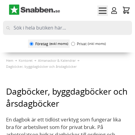
Hoppa till innehållet
Företag
(exkl moms)
Privat
(inkl moms)
Hem
Kontoret
Almanackor & Kalendrar
Dagböcker, byggdagböcker och årsdagböcker
Dagböcker, byggdagböcker och
årsdagböcker
En dagbok är ett tidlöst verktyg som fungerar lika
bra för arbetslivet som för privat bruk. På
arbetsplatsen bidrar dagböcker till ordning och