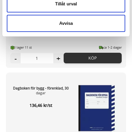
försvinner när du stänger din webbläsare. För att du
Tillåt urval
174,46 kr/st
problemfritt ska kunna använda Snabben krävs det att du
har cookies aktiverat.
Avvisa
Vi använder enhetsidentifierare för att anpassa innehållet
och annonserna till användarna, tillhandahålla funktioner
för sociala medier och analysera vår trafik. Vi
I lager 11 st
ca 1-2 dagar
vidarebefordrar även sådana identifierare och annan
-
+
KÖP
information från din enhet till de sociala medier och
annons- och analysföretag som vi samarbetar med.
Dessa kan i sin tur kombinera informationen med annan
information som du har tillhandahållit eller som de har
samlat in när du har använt deras tjänster.
Dagboken för bygg - förenklad, 30
dagar
136,46 kr/st