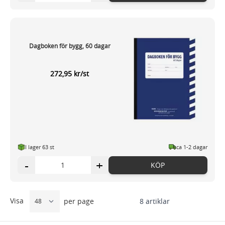
Dagboken för bygg, 60 dagar
272,95 kr/st
I lager 63 st
ca 1-2 dagar
-
+
KÖP
Visa
8
artiklar
per page