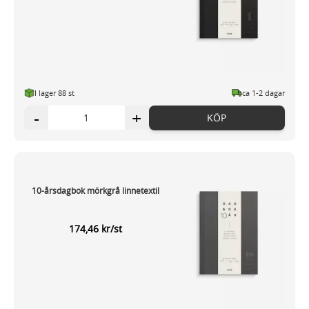
I lager 88 st
ca 1-2 dagar
-
+
KÖP
10-årsdagbok mörkgrå linnetextil
174,46 kr/st