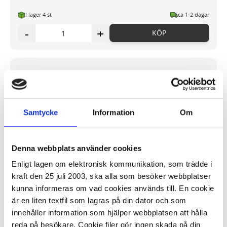
I lager 4 st
ca 1-2 dagar
-
+
KÖP
3-årsdagbok mörkblå linnetextil
Samtycke
Information
Om
174,46 kr/st
Denna webbplats använder cookies
Enligt lagen om elektronisk kommunikation, som trädde i
kraft den 25 juli 2003, ska alla som besöker webbplatser
kunna informeras om vad cookies används till. En cookie
I lager 14 st
ca 1-2 dagar
är en liten textfil som lagras på din dator och som
-
+
KÖP
innehåller information som hjälper webbplatsen att hålla
reda på besökare. Cookie filer gör ingen skada på din