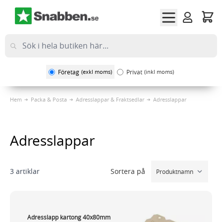
Hoppa till innehållet
Företag
(exkl moms)
Privat
(inkl moms)
Hem
Packa & Posta
Adresslappar & Fraktsedlar
Adresslappar
Adresslappar
Sortera på
3
artiklar
Adresslapp kartong 40x80mm