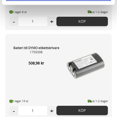
och annonserna till användarna, tillhandahålla funktioner
för sociala medier och analysera vår trafik. Vi
I lager 6
st
ca 1-2 dagar
vidarebefordrar även sådana identifierare och annan
-
+
KÖP
information från din enhet till de sociala medier och
annons- och analysföretag som vi samarbetar med.
Dessa kan i sin tur kombinera informationen med annan
information som du har tillhandahållit eller som de har
Batteri till DYMO etikettskrivare
samlat in när du har använt deras tjänster.
1759398
508,98 kr
I lager 13
st
ca 1-2 dagar
-
+
KÖP