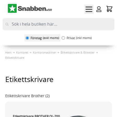
Hoppa till innehållet
Företag
(exkl moms)
Privat
(inkl moms)
Hem
Kontoret
Kontorsmaskiner
Etikettskrivare & Etiketter
Etikettskrivare
Etikettskrivare
Etikettskrivare Brother
(2)
Etikettskrivare BROTHER QL-700