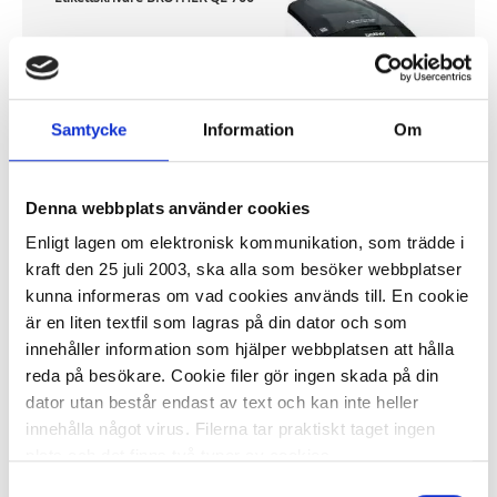
1 015,16 kr
Samtycke
Information
Om
Denna webbplats använder cookies
I lager 5
st
ca 1-2 dagar
Enligt lagen om elektronisk kommunikation, som trädde i
-
+
KÖP
kraft den 25 juli 2003, ska alla som besöker webbplatser
kunna informeras om vad cookies används till. En cookie
är en liten textfil som lagras på din dator och som
innehåller information som hjälper webbplatsen att hålla
reda på besökare. Cookie filer gör ingen skada på din
Etikettskrivare BROTHER VC500W
dator utan består endast av text och kan inte heller
innehålla något virus. Filerna tar praktiskt taget ingen
1 685,09 kr
plats och det finns två typer av cookies.
Samtyckesval