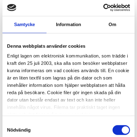
-
+
KÖP
Samtycke
Information
Om
Förvaringspåse 270x380mm 3L
40my 1000/FP
Denna webbplats använder cookies
586,15 kr/fp
Enligt lagen om elektronisk kommunikation, som trädde i
kraft den 25 juli 2003, ska alla som besöker webbplatser
kunna informeras om vad cookies används till. En cookie
är en liten textfil som lagras på din dator och som
innehåller information som hjälper webbplatsen att hålla
reda på besökare. Cookie filer gör ingen skada på din
dator utan består endast av text och kan inte heller
I lager 24 fp
ca 1-2 dagar
innehålla något virus. Filerna tar praktiskt taget ingen
-
+
KÖP
plats och det finns två typer av cookies.
Samtyckesval
Den ena typen sparar en fil permanent på din dator,
Nödvändig
dessa används för att exempelvis kunna mäta hur du