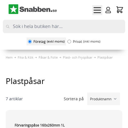
Hoppa till innehållet
Företag
(exkl moms)
Privat
(inkl moms)
Hem
Fika & Kök
Påsar & Folie
Plast- och Fryspåsar
Plastpåsar
Plastpåsar
Sortera på
7
artiklar
Förvaringspåse 160x260mm 1L