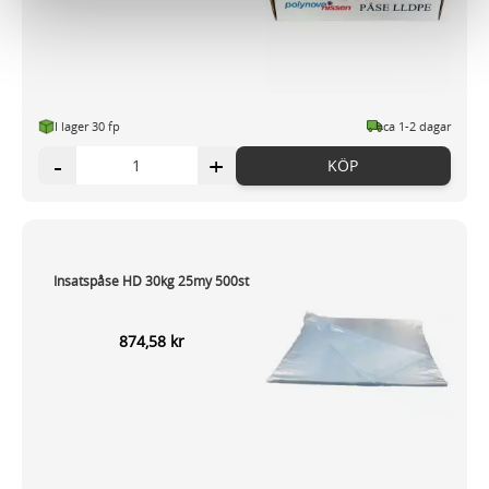
för sociala medier och analysera vår trafik. Vi
vidarebefordrar även sådana identifierare och annan
information från din enhet till de sociala medier och
annons- och analysföretag som vi samarbetar med.
Dessa kan i sin tur kombinera informationen med annan
I lager 30 fp
ca 1-2 dagar
information som du har tillhandahållit eller som de har
-
+
KÖP
samlat in när du har använt deras tjänster.
Insatspåse HD 30kg 25my 500st
874,58 kr