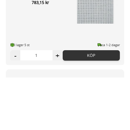
783,15 kr
I lager 5
st
ca 1-2 dagar
-
+
KÖP
Aidaväv 120x100cm vit
190,11 kr