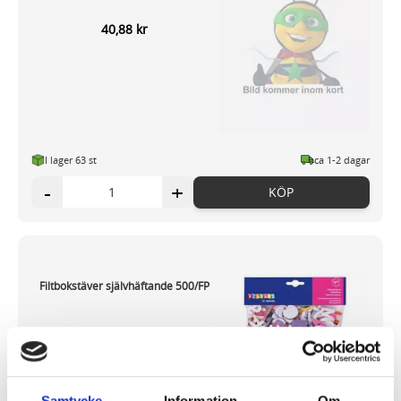
40,88 kr
I lager 63
st
ca 1-2 dagar
-
+
KÖP
Filtbokstäver självhäftande 500/FP
70,58 kr
Samtycke
Information
Om