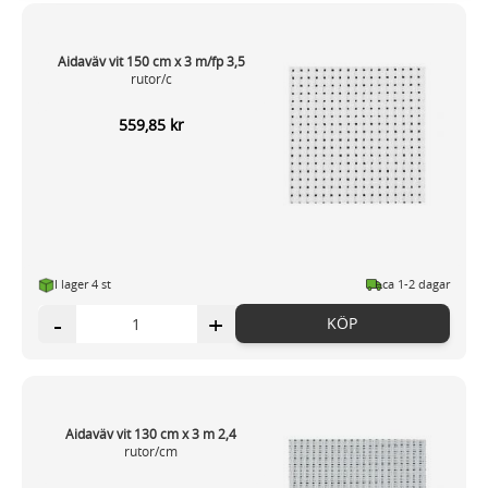
Dessa kan i sin tur kombinera informationen med annan
information som du har tillhandahållit eller som de har
Aidaväv vit 150 cm x 3 m/fp 3,5
samlat in när du har använt deras tjänster.
rutor/c
559,85 kr
I lager 4
st
ca 1-2 dagar
-
+
KÖP
Aidaväv vit 130 cm x 3 m 2,4
rutor/cm