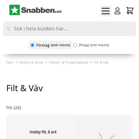
Hoppa till innehållet
Företag
(exkl moms)
Privat
(inkl moms)
Hem
Hobby & Skola
Hobby- & Pysselmaterial
Filt & Väv
Filt & Väv
Filt
(26)
Hobby filt, 8 ark