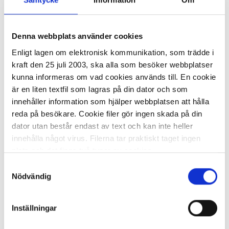
Denna webbplats använder cookies
I lager 31
st
ca 1-2 dagar
-
+
Enligt lagen om elektronisk kommunikation, som trädde i
KÖP
kraft den 25 juli 2003, ska alla som besöker webbplatser
kunna informeras om vad cookies används till. En cookie
är en liten textfil som lagras på din dator och som
innehåller information som hjälper webbplatsen att hålla
Geometriska former självhäftande
reda på besökare. Cookie filer gör ingen skada på din
500/FP
dator utan består endast av text och kan inte heller
81,22 kr
innehålla något virus. Filerna tar praktiskt taget ingen
plats och det finns två typer av cookies.
Samtyckesval
Den ena typen sparar en fil permanent på din dator,
Nödvändig
dessa används för att exempelvis kunna mäta hur du
som besökare rör dig på hemsidan. Detta enbart för att
Inställningar
kunna erbjuda besökaren bättre tjänster och service.
I lager 47
st
ca 1-2 dagar
Textfilerna går att ta bort och de flesta webbläsare har