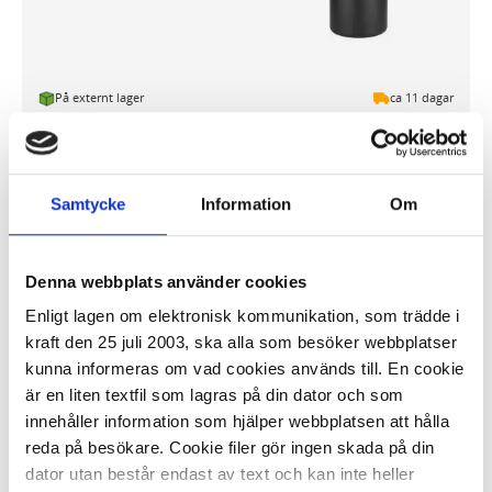
På externt lager
ca 11 dagar
-
+
KÖP
Samtycke
Information
Om
Askkopp med fot SECURIT guld
Denna webbplats använder cookies
2 585,83 kr
Enligt lagen om elektronisk kommunikation, som trädde i
kraft den 25 juli 2003, ska alla som besöker webbplatser
kunna informeras om vad cookies används till. En cookie
är en liten textfil som lagras på din dator och som
innehåller information som hjälper webbplatsen att hålla
reda på besökare. Cookie filer gör ingen skada på din
dator utan består endast av text och kan inte heller
På externt lager
ca 3-5 dagar