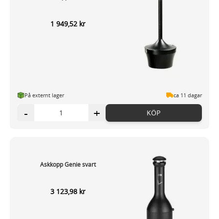
1 949,52 kr
På externt lager
ca 11 dagar
-
+
KÖP
Askkopp Genie svart
3 123,98 kr