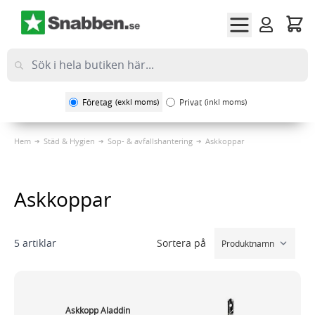
Hoppa till innehållet
Företag
(exkl moms)
Privat
(inkl moms)
Hem
Städ & Hygien
Sop- & avfallshantering
Askkoppar
Askkoppar
Sortera på
5
artiklar
Askkopp Aladdin