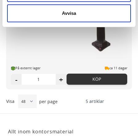
har cookies aktiverat.
Askkopp Tuscan svart
Avvisa
Vi använder enhetsidentifierare för att anpassa innehållet
1 850,04 kr/st
och annonserna till användarna, tillhandahålla funktioner
för sociala medier och analysera vår trafik. Vi
vidarebefordrar även sådana identifierare och annan
information från din enhet till de sociala medier och
annons- och analysföretag som vi samarbetar med.
Dessa kan i sin tur kombinera informationen med annan
På externt lager
ca 11 dagar
information som du har tillhandahållit eller som de har
-
+
KÖP
samlat in när du har använt deras tjänster.
Visa
5
artiklar
per page
Allt inom kontorsmaterial