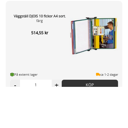
Väggställ DJOIS 10 fickor A4 sort.
färg
514,55 kr
På externt lager
ca 1-2 dagar
-
+
KÖP
Bordsställ DJOIS T-technic 10fickor
sort.färg