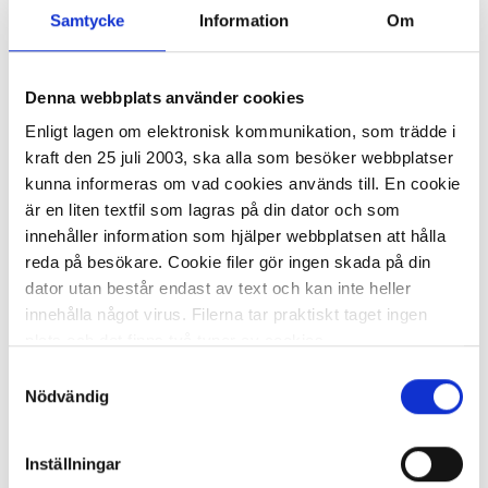
Samtycke
Information
Om
246,10 kr
Denna webbplats använder cookies
Enligt lagen om elektronisk kommunikation, som trädde i
kraft den 25 juli 2003, ska alla som besöker webbplatser
kunna informeras om vad cookies används till. En cookie
I lager 15
st
ca 1-2 dagar
är en liten textfil som lagras på din dator och som
-
+
KÖP
innehåller information som hjälper webbplatsen att hålla
reda på besökare. Cookie filer gör ingen skada på din
dator utan består endast av text och kan inte heller
innehålla något virus. Filerna tar praktiskt taget ingen
plats och det finns två typer av cookies.
Panel ACTUAL A4 vit 10/FP
Samtyckesval
Den ena typen sparar en fil permanent på din dator,
Nödvändig
246,10 kr
dessa används för att exempelvis kunna mäta hur du
som besökare rör dig på hemsidan. Detta enbart för att
Inställningar
kunna erbjuda besökaren bättre tjänster och service.