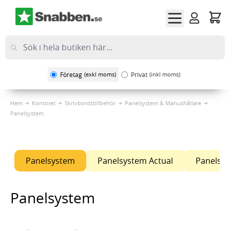
Hoppa till innehållet
Företag
(exkl moms)
Privat
(inkl moms)
Hem
Kontoret
Skrivbordstillbehör
Panelsystem & Manushållare
Panelsystem
Panelsystem
Panelsystem Actual
Panelsys
Panelsystem