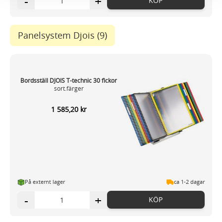
-
+
KÖP
annons- och analysföretag som vi samarbetar med.
Dessa kan i sin tur kombinera informationen med annan
information som du har tillhandahållit eller som de har
Panelsystem Djois
(9)
samlat in när du har använt deras tjänster.
Bordsställ DJOIS T-technic 30 fickor
sort.färger
1 585,20 kr
På externt lager
ca 1-2 dagar
-
+
KÖP