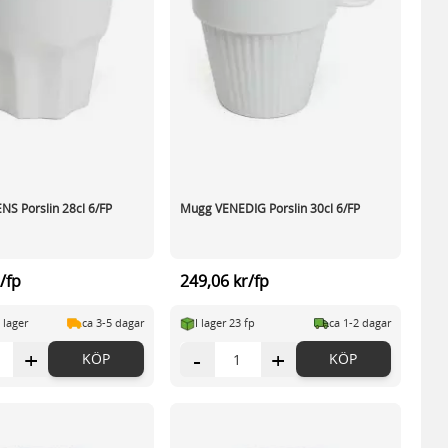
S Porslin 28cl 6/FP
Mugg VENEDIG Porslin 30cl 6/FP
/fp
249,06 kr/fp
 lager
ca 3-5 dagar
I lager 23 fp
ca 1-2 dagar
+
-
+
KÖP
KÖP