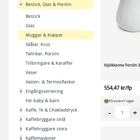
Bestick, Glas & Porslin
Bestick
Glas
Muggar & Koppar
Skålar, Krus
Tallrikar, Porslin
Tillbringare & Karaffer
Mjölkkanna Porslin 3
Vaser
Vatten- & Termosflaskor
554,47 kr/fp
Engångsservering
För baby & barn
På externt lager
Kaffe, Te & Chokladdryck
-
+
Kaffebryggare små
Kaffebryggare stora
Kaffemaskiner