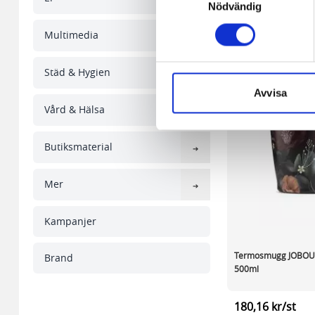
någon koppling till personlig 
Nödvändig
Den andra typen av cookies s
Multimedia
vår webbserver ut en unik ide
aldrig permanent på din dator
Städ & Hygien
Snabben krävs det att du har
Avvisa
Vård & Hälsa
Vi använder enhetsidentifierar
sociala medier och analysera 
Butiksmaterial
till de sociala medier och a
med annan information som du 
Mer
Kampanjer
Termosmugg JOBOUT 
Brand
500ml
180,16 kr/st