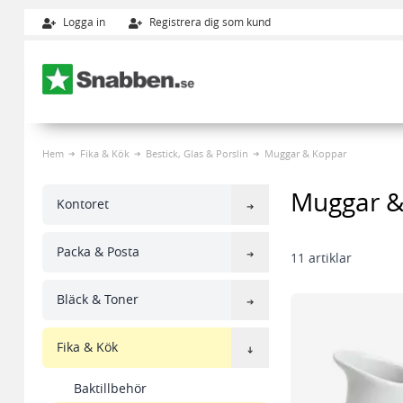
Logga in
Registrera dig som kund
Hoppa till innehållet
Hem
Fika & Kök
Bestick, Glas & Porslin
Muggar & Koppar
Muggar &
Kontoret
Packa & Posta
11
artiklar
Bläck & Toner
Fika & Kök
Baktillbehör