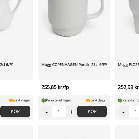
2cl 6/FP
Mugg COPENHAGEN Porslin 23cl 6/FP
Mugg FLOREN
255,85 kr/fp
252,99 kr
ca 4 dagar
På externt lager
ca 4 dagar
På externt
-
+
-
KÖP
KÖP