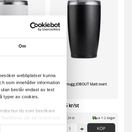
Om
m besöker webbplatser kunna
och som innehåller information
 JOBOUT Matt beige
Termosmugg JOBOUT Matt svart
 utan består endast av text
500ml
vå typer av cookies.
/st
180,16 kr/st
a mäta hur du som besökare
extfilerna går att ta bort och
 lager
ca 1-2 dagar
I lager 24 st
ca 1-2 dagar
t ett unikt nummer utan
+
-
+
KÖP
KÖP