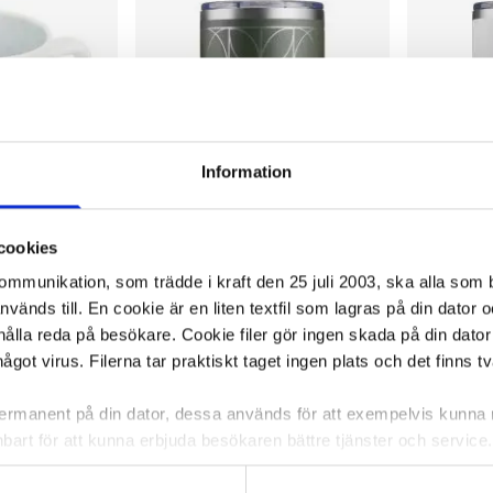
Information
cookies
kommunikation, som trädde i kraft den 25 juli 2003, ska alla so
änds till. En cookie är en liten textfil som lagras på din dator 
cl 6/FP
Termosmugg JOBOUT Art Deco
Termosmugg
ålla reda på besökare. Cookie filer gör ingen skada på din dator
500ml
500ml
något virus. Filerna tar praktiskt taget ingen plats och det finns t
180,16 kr/st
180,16 kr
 permanent på din dator, dessa används för att exempelvis kunn
bart för att kunna erbjuda besökaren bättre tjänster och service. T
ca 1-2 dagar
I lager 15 st
ca 1-2 dagar
På externt
tioner för detta. Informationen som sparas på din dator är endas
-
+
-
KÖP
KÖP