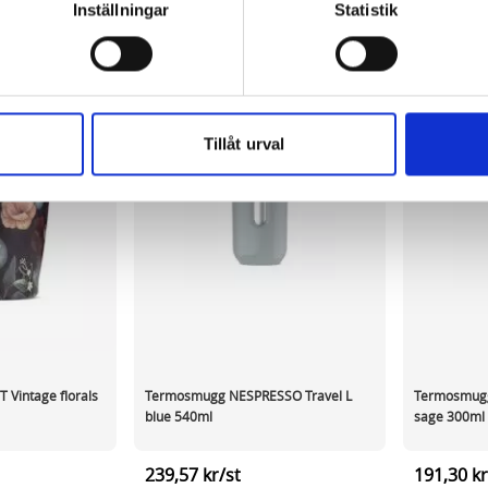
information, alltså helt anonymt.
Inställningar
Statistik
om vanligtvis används är session cookies. Under tiden du är in
ntifieringssträng för att inte blanda ihop dig med andra besökar
 utan försvinner när du stänger din webbläsare. För att du prob
 cookies aktiverat.
Tillåt urval
e för att anpassa innehållet och annonserna till användarna, tillh
vår trafik. Vi vidarebefordrar även sådana identifierare och anna
nnons- och analysföretag som vi samarbetar med. Dessa kan i sin
har tillhandahållit eller som de har samlat in när du har använt 
Vintage florals
Termosmugg NESPRESSO Travel L
Termosmugg
blue 540ml
sage 300ml
239,57 kr/st
191,30 kr