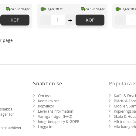
ca 1-2 dagar
I lager 38 st
ca 1-2 dagar
I lager 103
-
+
-
KÖP
KÖP
r page
Snabben.se
Populära k
Om oss
Kaffe & Dryc
Kontakta oss
Bläck- & Ton
Köpvillkor
Mobiler, Surf
d snabba
Leveransinformation
Kopieringsp
lager för
Vanliga frågor (FAQ)
Skola & Hob
Integritetspolicy & GDPR
Allt inom stä
Logga in
Alla kategori
om ni behöver