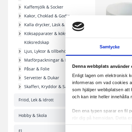
Kaffemjölk & Socker
Kakor, Choklad & Godis
Kalla drycker, Läsk & Vatten
Köksapparater & köksgeråd
Köksredskap
Samtycke
Ljus, Lyktor & tillbehör
Matförpackningar & Formar
Denna webbplats använder 
Påsar & Folie
Enligt lagen om elektronisk 
Servetter & Dukar
informeras om vad cookies anv
Porslin kaffemugg 26
Skafferi, Kryddor & Såser
som hjälper webbplatsen att h
och kan inte heller innehålla 
Fritid, Lek & Idrott
171,80 kr/fp
Den ena typen sparar en fil
Hobby & Skola
rör dig på hemsidan. Detta en
I lager 570 fp
de flesta webbläsare har funk
-
+
Samtyckesval
El