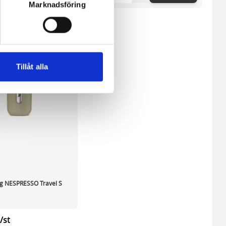
Marknadsföring
ne och besöker sidan delar
e. En session cookie lagras
lemfritt ska kunna använda
Tillåt alla
andahålla funktioner för
n information från din enhet
 tur kombinera informationen
deras tjänster.
 NESPRESSO Travel S
/st