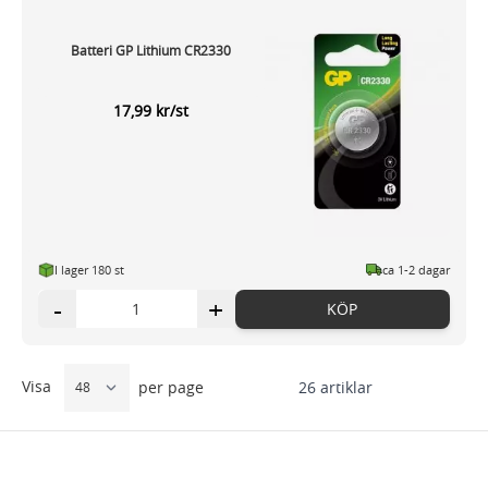
Batteri GP Lithium CR2330
17,99 kr/st
I lager 180 st
ca 1-2 dagar
-
+
KÖP
Visa
26
artiklar
per page