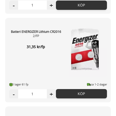
-
+
KÖP
Batteri ENERGIZER Lithium CR2016
2/FP
31,35 kr/fp
I lager 61 fp
ca 1-2 dagar
-
+
KÖP