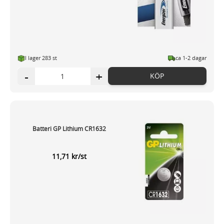
I lager 283 st
ca 1-2 dagar
-
+
KÖP
Batteri GP Lithium CR1632
11,71 kr/st