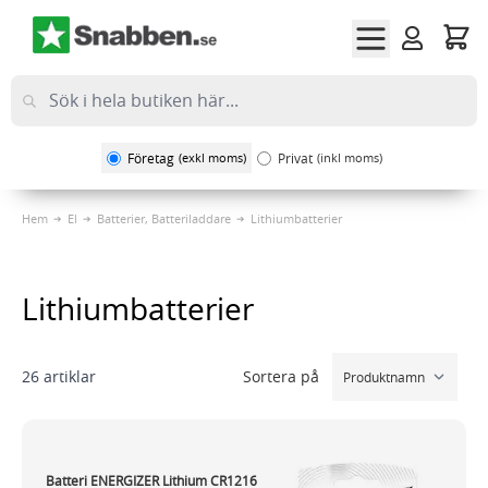
Hoppa till innehållet
Företag
(exkl moms)
Privat
(inkl moms)
Hem
El
Batterier, Batteriladdare
Lithiumbatterier
Lithiumbatterier
Sortera på
26
artiklar
Batteri ENERGIZER Lithium CR1216