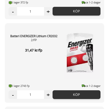
I lager 372 fp
ca 1-2 dagar
-
+
KÖP
Batteri ENERGIZER Lithium CR2032
2/FP
31,47 kr/fp
I lager 2743 fp
ca 1-2 dagar
-
+
KÖP