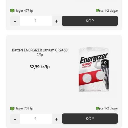
I lager 477 fp
ca 1-2 dagar
-
+
KÖP
Batteri ENERGIZER Lithium CR2450
2/fp
52,39 kr/fp
I lager 738 fp
ca 1-2 dagar
-
+
KÖP