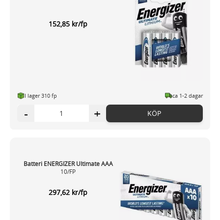
152,85 kr/fp
I lager 310 fp
ca 1-2 dagar
-
+
KÖP
Batteri ENERGIZER Ultimate AAA
10/FP
297,62 kr/fp