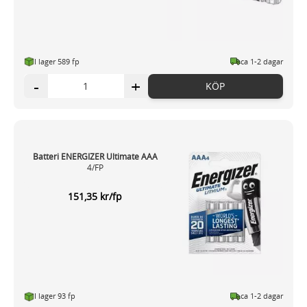
I lager 589 fp
ca 1-2 dagar
-
+
KÖP
Batteri ENERGIZER Ultimate AAA
4/FP
151,35 kr/fp
I lager 93 fp
ca 1-2 dagar