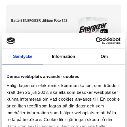
Batteri ENERGIZER Lithium Foto 123
64,29 kr/st
Samtycke
Information
Om
Denna webbplats använder cookies
I lager 170 st
ca 1-2 dagar
Enligt lagen om elektronisk kommunikation, som trädde i
-
+
KÖP
kraft den 25 juli 2003, ska alla som besöker webbplatser
kunna informeras om vad cookies används till. En cookie
är en liten textfil som lagras på din dator och som
innehåller information som hjälper webbplatsen att hålla
Batteri ENERGIZER Lithium Foto 2CR5
reda på besökare. Cookie filer gör ingen skada på din
dator utan består endast av text och kan inte heller