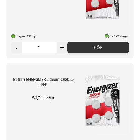
I lager 231 fp
ca 1-2 dagar
-
+
KÖP
Batteri ENERGIZER Lithium CR2025
4/FP
51,21 kr/fp