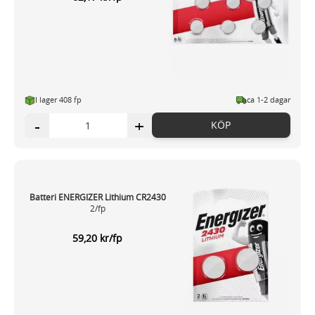
I lager 408 fp
ca 1-2 dagar
-
+
KÖP
Batteri ENERGIZER Lithium CR2430
2/fp
59,20 kr/fp