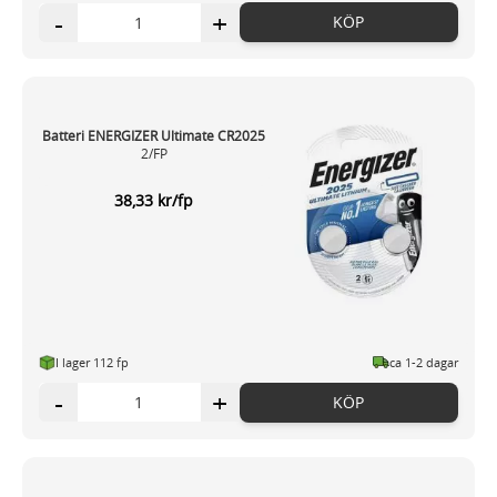
-
+
KÖP
Batteri ENERGIZER Ultimate CR2025
2/FP
38,33 kr/fp
I lager 112 fp
ca 1-2 dagar
-
+
KÖP