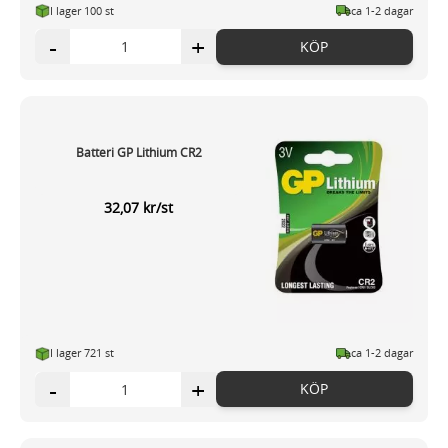
I lager 100 st
ca 1-2 dagar
-
+
KÖP
Batteri GP Lithium CR2
32,07 kr/st
I lager 721 st
ca 1-2 dagar
-
+
KÖP