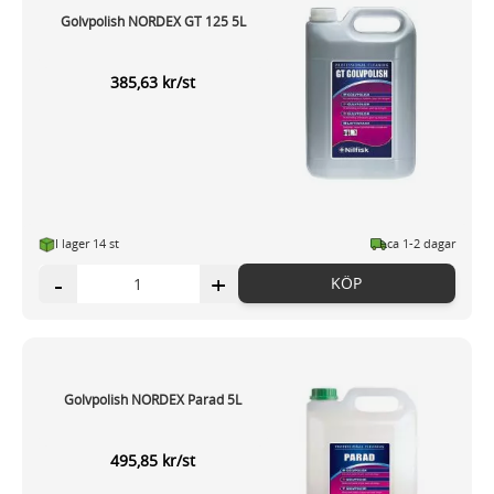
Golvpolish NORDEX GT 125 5L
385,63 kr/st
I lager 14 st
ca 1-2 dagar
-
+
KÖP
Golvpolish NORDEX Parad 5L
495,85 kr/st