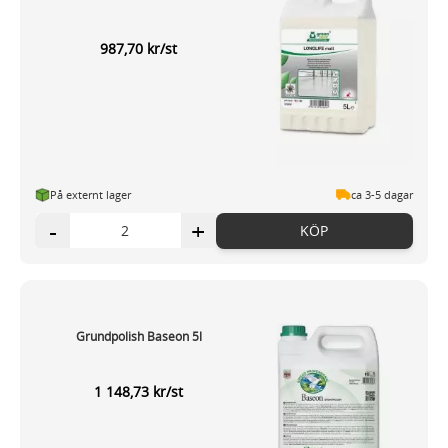
987,70 kr/st
På externt lager
ca 3-5 dagar
-
+
KÖP
Grundpolish Baseon 5l
1 148,73 kr/st