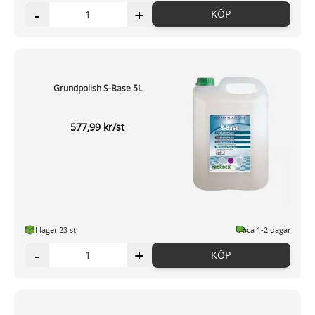
-
+
KÖP
Grundpolish S-Base 5L
577,99 kr/st
I lager 23 st
ca 1-2 dagar
-
+
KÖP