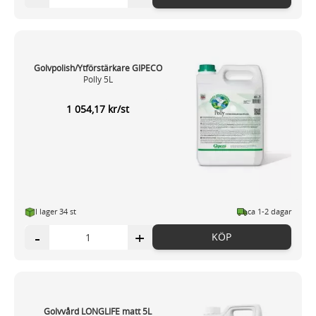
Golvpolish/Ytförstärkare GIPECO
Polly 5L
1 054,17 kr/st
I lager 34 st
ca 1-2 dagar
-
+
KÖP
Golvvård LONGLIFE matt 5L