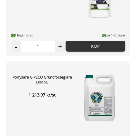
I lager 36 st
ca 1-2 dagar
-
+
KÖP
Porfyllare GIPECO Grundförseglare
Lino 5L
1 213,97 kr/st