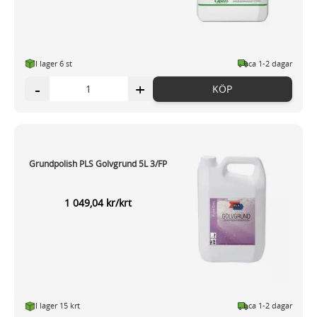
I lager 6 st
ca 1-2 dagar
-
+
KÖP
Grundpolish PLS Golvgrund 5L 3/FP
1 049,04 kr/krt
I lager 15 krt
ca 1-2 dagar