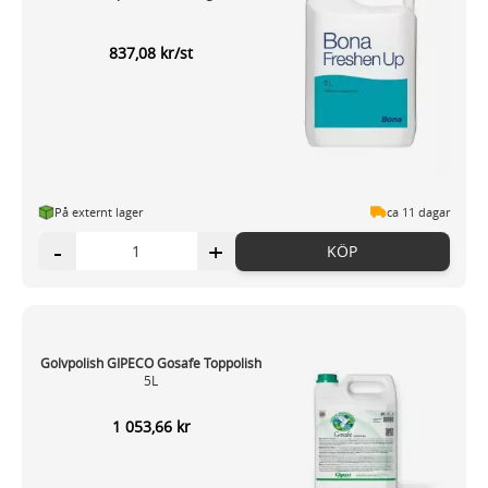
837,08 kr/st
På externt lager
ca 11 dagar
-
+
KÖP
Golvpolish GIPECO Gosafe Toppolish
5L
1 053,66 kr