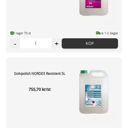
I lager 73 st
ca 1-2 dagar
-
+
KÖP
Golvpolish NORDEX Resistent 5L
755,70 kr/st