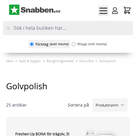
Hoppa till innehållet
Företag
(exkl moms)
Privat
(inkl moms)
Hem
Städ & Hygien
Rengöringsmedel
Golvvård
Golvpolish
Golvpolish
Sortera på
25
artiklar
Freshen Up BONA för trägolv, 5l