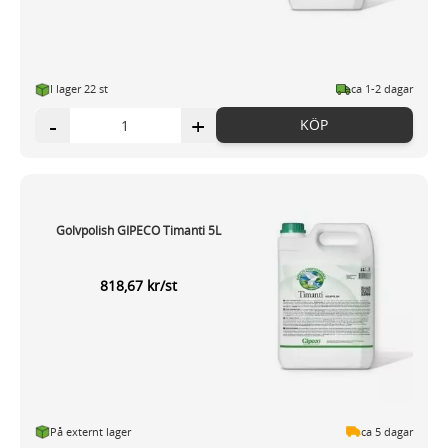
I lager 22
st
ca 1-2 dagar
-
+
KÖP
Golvpolish GIPECO Timanti 5L
818,67 kr/st
På externt lager
ca 5 dagar