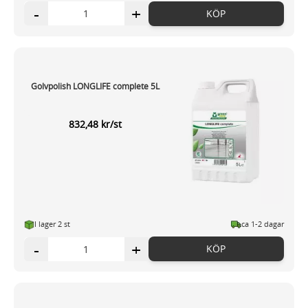
-
+
KÖP
Golvpolish LONGLIFE complete 5L
832,48 kr/st
I lager 2 st
ca 1-2 dagar
-
+
KÖP