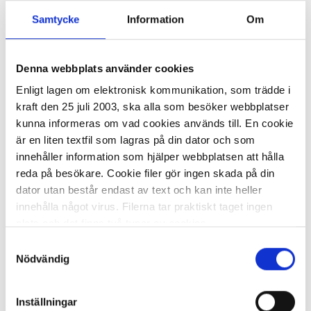
Samtycke
Information
Om
Golvpolish TASKI Jontec Satin&care
5L
Denna webbplats använder cookies
541,08 kr/st
Enligt lagen om elektronisk kommunikation, som trädde i
kraft den 25 juli 2003, ska alla som besöker webbplatser
kunna informeras om vad cookies används till. En cookie
är en liten textfil som lagras på din dator och som
innehåller information som hjälper webbplatsen att hålla
reda på besökare. Cookie filer gör ingen skada på din
dator utan består endast av text och kan inte heller
I lager 12 st
ca 1-2 dagar
innehålla något virus. Filerna tar praktiskt taget ingen
-
+
KÖP
plats och det finns två typer av cookies.
Samtyckesval
Den ena typen sparar en fil permanent på din dator,
Nödvändig
dessa används för att exempelvis kunna mäta hur du
Golvpolish TASKI Jontec seal&carer
som besökare rör dig på hemsidan. Detta enbart för att
5L
Inställningar
kunna erbjuda besökaren bättre tjänster och service.