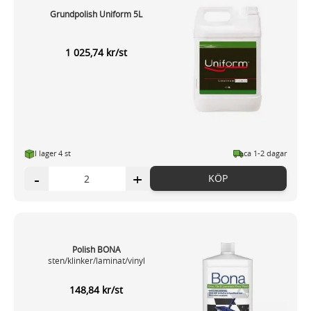
Grundpolish Uniform 5L
1 025,74 kr/st
I lager 4 st
ca 1-2 dagar
-
+
KÖP
Polish BONA
sten/klinker/laminat/vinyl
148,84 kr/st