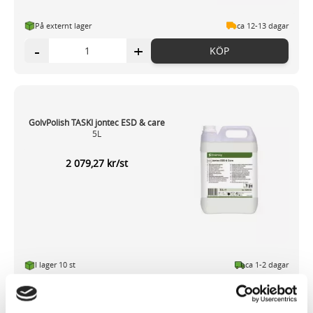
På externt lager
ca 12-13 dagar
-
+
KÖP
GolvPolish TASKI jontec ESD & care
5L
2 079,27 kr/st
I lager 10 st
ca 1-2 dagar
-
+
KÖP