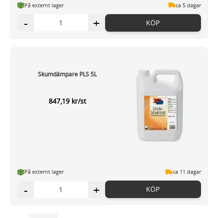
På externt lager
ca 5 dagar
-
+
KÖP
Skumdämpare PLS 5L
847,19 kr/st
På externt lager
ca 11 dagar
-
+
KÖP