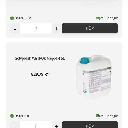
information från din enhet till de sociala medier och
annons- och analysföretag som vi samarbetar med.
Dessa kan i sin tur kombinera informationen med annan
I lager 10
st
ca 1-2 dagar
information som du har tillhandahållit eller som de har
-
+
KÖP
samlat in när du har använt deras tjänster.
Golvpolish WETROK Mepol H 5L
829,79 kr
I lager 2
st
ca 1-2 dagar
-
+
KÖP