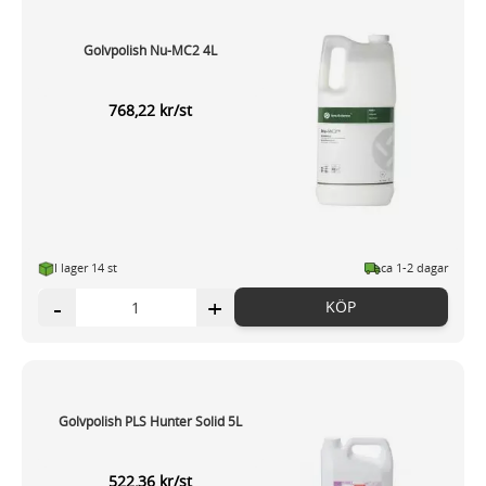
Golvpolish Nu-MC2 4L
768,22 kr/st
I lager 14 st
ca 1-2 dagar
-
+
KÖP
Golvpolish PLS Hunter Solid 5L
522,36 kr/st