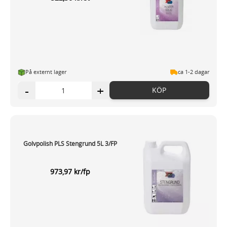
På externt lager
ca 1-2 dagar
-
+
KÖP
Golvpolish PLS Stengrund 5L 3/FP
973,97 kr/fp