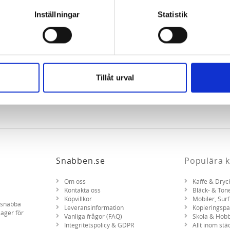
information, alltså helt anonymt.
Inställningar
Statistik
om vanligtvis används är session cookies. Under tiden du är in
ntifieringssträng för att inte blanda ihop dig med andra besökar
 utan försvinner när du stänger din webbläsare. För att du prob
 cookies aktiverat.
Tillåt urval
e för att anpassa innehållet och annonserna till användarna, tillh
vår trafik. Vi vidarebefordrar även sådana identifierare och anna
nnons- och analysföretag som vi samarbetar med. Dessa kan i sin
har tillhandahållit eller som de har samlat in när du har använt 
Snabben.se
Populära k
Om oss
Kaffe & Dryc
Kontakta oss
Bläck- & Ton
Köpvillkor
Mobiler, Surf
d snabba
Leveransinformation
Kopieringsp
lager för
Vanliga frågor (FAQ)
Skola & Hob
Integritetspolicy & GDPR
Allt inom stä