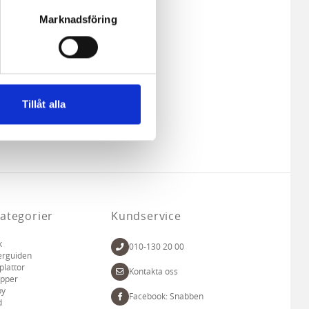
Marknadsföring
ne och besöker sidan delar
e. En session cookie lagras
lemfritt ska kunna använda
Tillåt alla
andahålla funktioner för
n information från din enhet
 tur kombinera informationen
deras tjänster.
ategorier
Kundservice
k
010-130 20 00
erguiden
plattor
Kontakta oss
apper
by
Facebook: Snabben
d