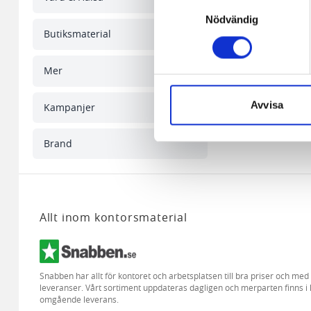
Samtyckesval
någon koppling till personlig 
Nödvändig
Butiksmaterial
Den andra typen av cookies s
vår webbserver ut en unik ide
Mer
aldrig permanent på din dator
Snabben krävs det att du har
Avvisa
Kampanjer
Vi använder enhetsidentifierar
Brand
sociala medier och analysera 
till de sociala medier och a
med annan information som du 
Allt inom kontorsmaterial
Snabben har allt för kontoret och arbetsplatsen till bra priser och me
leveranser. Vårt sortiment uppdateras dagligen och merparten finns i 
omgående leverans.