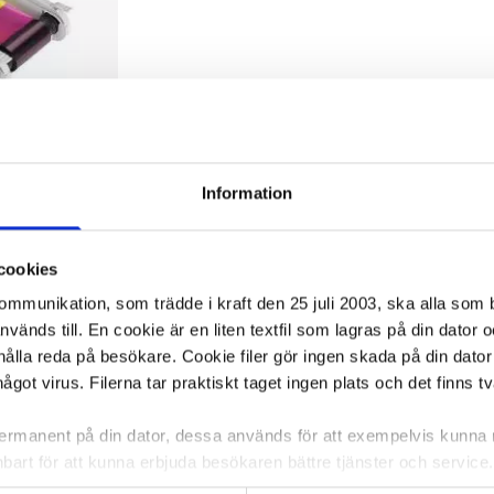
Information
MCKO Zenius
cookies
kommunikation, som trädde i kraft den 25 juli 2003, ska alla so
änds till. En cookie är en liten textfil som lagras på din dator 
ålla reda på besökare. Cookie filer gör ingen skada på din dator
ca 1-2 dagar
något virus. Filerna tar praktiskt taget ingen plats och det finns t
KÖP
 permanent på din dator, dessa används för att exempelvis kunn
bart för att kunna erbjuda besökaren bättre tjänster och service. T
r page
tioner för detta. Informationen som sparas på din dator är endas