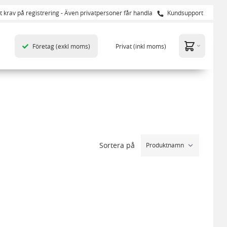
t krav på registrering - Även privatpersoner får handla
Kundsupport
Företag
(exkl moms)
Privat
(inkl moms)
Sortera på