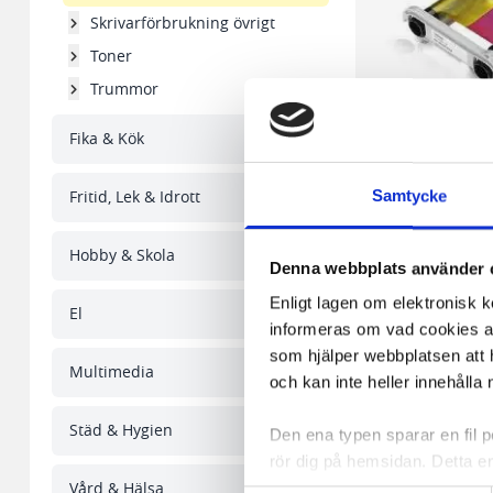
Skrivarförbrukning övrigt
Toner
Trummor
Fika & Kök
Fritid, Lek & Idrott
Samtycke
Färgband EVOLIS Y
Expert
Hobby & Skola
Denna webbplats använder 
Enligt lagen om elektronisk 
1 043,84 kr
El
informeras om vad cookies anv
som hjälper webbplatsen att h
I lager 6
st
Multimedia
och kan inte heller innehålla 
-
+
Städ & Hygien
Den ena typen sparar en fil
rör dig på hemsidan. Detta en
Visa
pe
Vård & Hälsa
de flesta webbläsare har funk