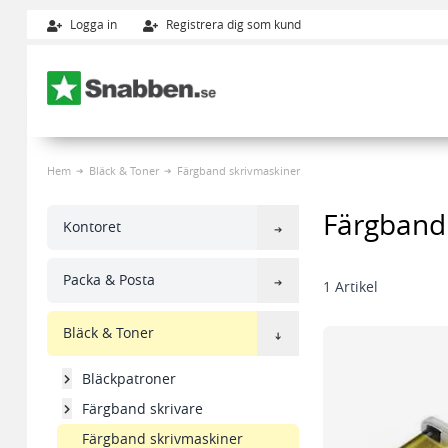
Logga in
Registrera dig som kund
Hoppa till innehållet
Hem
Bläck & Toner
Färgband skrivmaskiner
Färgband
Kontoret
Packa & Posta
1
Artikel
Bläck & Toner
Bläckpatroner
Färgband skrivare
Färgband skrivmaskiner