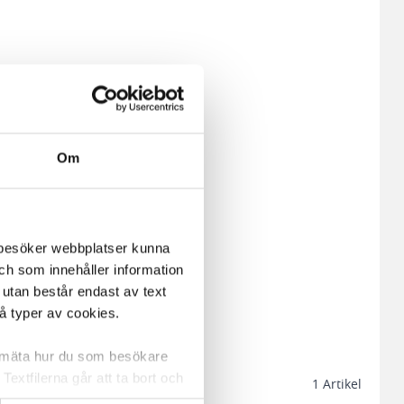
Om
m besöker webbplatser kunna
och som innehåller information
 utan består endast av text
vå typer av cookies.
a mäta hur du som besökare
extfilerna går att ta bort och
1
Artikel
t ett unikt nummer utan