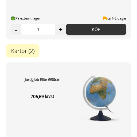
På externt lager
ca 1-2 dagar
-
+
KÖP
Kartor
(2)
Jordglob Elite Ø30cm
706,69 kr/st