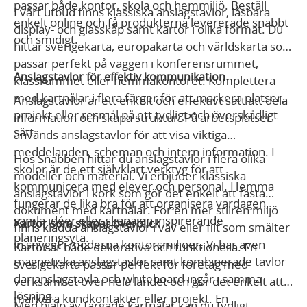
passar både kontor, skola och hemmiljö. Beställ
I vårt utbud finns klassiska anslagstavlor, låsbara
enkelt online och få produkterna levererade snabbt
display- och glasskåp samt kartor i olika format. Du
och smidigt.
hittar sverigekarta, europakarta och världskarta som
passar perfekt på väggen i konferensrummet,
Anslagstavlor för effektiv kommunikation
klassrummet eller hemmakontoret. Komplettera
med kartnålar i flera färger för att markera platser,
Anslagstavlor är ett enkelt och effektivt sätt att dela
projekt eller resmål på ett tydligt och överskådligt
information och skapa struktur. På arbetsplatser
sätt.
används anslagstavlor för att visa viktiga
meddelanden, scheman och intern information. I
Hos Snabben hittar du anslagstavlor i flera olika
skolor är de ett självklart verktyg för att
modeller och material. Vi erbjuder klassiska
kommunicera med elever och personal. Hemma
anslagstavlor i kork som gör det enkelt att fästa
fungerar de lika bra för att organisera vardagen,
dokument med kartnålar. För en mer stilren miljö
samla idéer eller skapa en inspirerande
Kartor som skapar överblick
finns klädda anslagstavlor i väv eller filt som smälter
planeringsyta.
in snyggt i moderna kontorsmiljöer. Vi har även
Kartor är både dekorativa och funktionella. En
magnetiska anslagstavlor samt kombinerade tavlor
sverigekarta passar perfekt för företag med
där anslagstavla och whiteboard ingår i samma
verksamhet över hela landet och gör det enkelt att
lösning.
markera kundkontakter eller projekt. En
Med hjälp av färgade kartnålar kan du tydligt