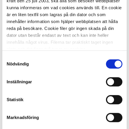
kraft den 25 juli 2003, ska alla som besöker webbplatser
kunna informeras om vad cookies används till. En cookie
är en liten textfil som lagras på din dator och som
innehåller information som hjälper webbplatsen att hålla
I lager 62
st
ca 1-2 dagar
reda på besökare. Cookie filer gör ingen skada på din
-
+
KÖP
dator utan består endast av text och kan inte heller
innehålla något virus. Filerna tar praktiskt taget ingen
plats och det finns två typer av cookies.
Samtyckesval
Den ena typen sparar en fil permanent på din dator,
Nödvändig
Anslagstavla kork 120x90cm
dessa används för att exempelvis kunna mäta hur du
som besökare rör dig på hemsidan. Detta enbart för att
327,73 kr/st
Inställningar
kunna erbjuda besökaren bättre tjänster och service.
Textfilerna går att ta bort och de flesta webbläsare har
funktioner för detta. Informationen som sparas på din
Statistik
dator är endast ett unikt nummer utan någon koppling till
personlig information, alltså helt anonymt.
Marknadsföring
I lager 33 st
ca 1-2 dagar
Den andra typen av cookies som vanligtvis används är