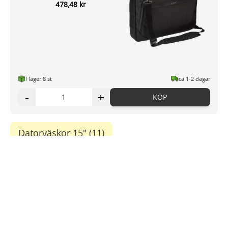
478,48 kr
I lager 8
st
ca 1-2 dagar
-
+
KÖP
Datorväskor 15"
(11)
Datorväska EXACOMPTA Exactive
Läder Rem
990,02 kr