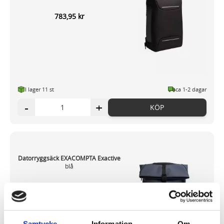
783,95 kr
I lager 11
st
ca 1-2 dagar
-
+
KÖP
Datorryggsäck EXACOMPTA Exactive
blå
783,95 kr
Samtycke
Information
Om