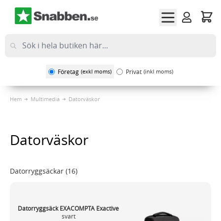
Hoppa till innehållet
Företag
(exkl moms)
Privat
(inkl moms)
Hem
Multimedia
Datorväskor
Datorväskor
Datorryggsäckar
(16)
Datorryggsäck EXACOMPTA Exactive
svart