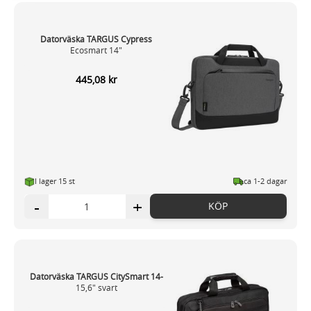
Dessa kan i sin tur kombinera informationen med annan
information som du har tillhandahållit eller som de har
Datorväska TARGUS Cypress
samlat in när du har använt deras tjänster.
Ecosmart 14"
445,08 kr
I lager 15
st
ca 1-2 dagar
-
+
KÖP
Datorväska TARGUS CitySmart 14-
15,6" svart