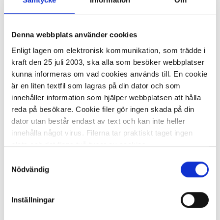
Denna webbplats använder cookies
I lager 9
st
ca 1-2 dagar
-
+
Enligt lagen om elektronisk kommunikation, som trädde i
KÖP
kraft den 25 juli 2003, ska alla som besöker webbplatser
kunna informeras om vad cookies används till. En cookie
är en liten textfil som lagras på din dator och som
innehåller information som hjälper webbplatsen att hålla
Datorryggsäck KENSINGTON EQ 16"
reda på besökare. Cookie filer gör ingen skada på din
dator utan består endast av text och kan inte heller
366,91 kr
innehålla något virus. Filerna tar praktiskt taget ingen
plats och det finns två typer av cookies.
Samtyckesval
Den ena typen sparar en fil permanent på din dator,
Nödvändig
dessa används för att exempelvis kunna mäta hur du
som besökare rör dig på hemsidan. Detta enbart för att
Inställningar
kunna erbjuda besökaren bättre tjänster och service.
I lager 23
st
ca 1-2 dagar
Textfilerna går att ta bort och de flesta webbläsare har