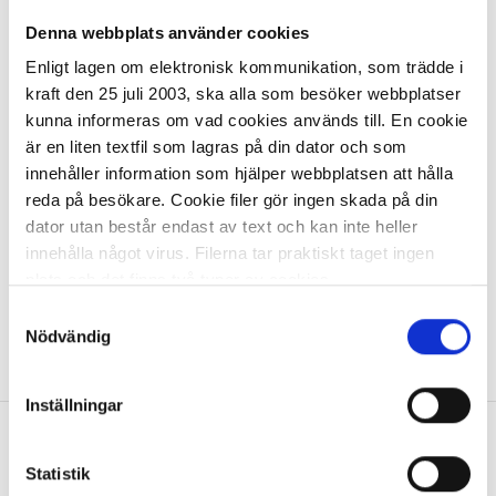
Färgband CANON CP-13 5166B001
Denna webbplats använder cookies
Enligt lagen om elektronisk kommunikation, som trädde i
118,15 kr
kraft den 25 juli 2003, ska alla som besöker webbplatser
kunna informeras om vad cookies används till. En cookie
är en liten textfil som lagras på din dator och som
innehåller information som hjälper webbplatsen att hålla
reda på besökare. Cookie filer gör ingen skada på din
dator utan består endast av text och kan inte heller
I lager 4 st
ca 1-2 dagar
innehålla något virus. Filerna tar praktiskt taget ingen
-
+
KÖP
plats och det finns två typer av cookies.
Samtyckesval
Den ena typen sparar en fil permanent på din dator,
Nödvändig
Visa
1
Artikel
per page
dessa används för att exempelvis kunna mäta hur du
som besökare rör dig på hemsidan. Detta enbart för att
Inställningar
kunna erbjuda besökaren bättre tjänster och service.
Textfilerna går att ta bort och de flesta webbläsare har
Allt inom kontorsmaterial
funktioner för detta. Informationen som sparas på din
Statistik
dator är endast ett unikt nummer utan någon koppling till