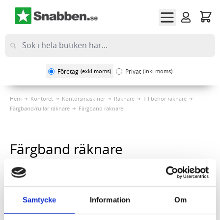
Hoppa till innehållet
Företag
(exkl moms)
Privat
(inkl moms)
Hem
Kontoret
Kontorsmaskiner
Räknare
Tillbehör räknare
Färgband/rullar räknare
Färgband räknare
Färgband räknare
Sortera på
1
Artikel
Samtycke
Information
Om