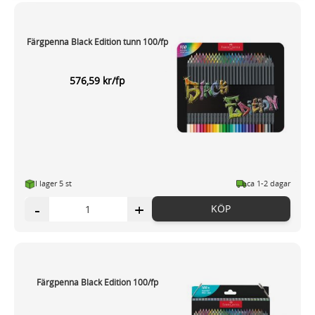
Dessa kan i sin tur kombinera informationen med annan
information som du har tillhandahållit eller som de har
Färgpenna Black Edition tunn 100/fp
samlat in när du har använt deras tjänster.
576,59 kr/fp
I lager 5
st
ca 1-2 dagar
-
+
KÖP
Färgpenna Black Edition 100/fp