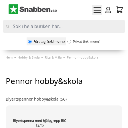
Hoppa till innehållet
Företag
(exkl moms)
Privat
(inkl moms)
Hem
Hobby & Skola
Rita & Måla
Pennor hobby&skola
Pennor hobby&skola
Blyertspennor hobby&skola
(56)
Blyertspenna med hjälpgrepp BIC
12/fp