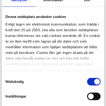
Denna webbplats använder cookies
I lager 16
st
ca 1-2 dagar
-
+
Enligt lagen om elektronisk kommunikation, som trädde i
KÖP
kraft den 25 juli 2003, ska alla som besöker webbplatser
kunna informeras om vad cookies används till. En cookie
är en liten textfil som lagras på din dator och som
innehåller information som hjälper webbplatsen att hålla
Blyertspenna STAEDTLER Noris HB
reda på besökare. Cookie filer gör ingen skada på din
12/fp
dator utan består endast av text och kan inte heller
74,41 kr
innehålla något virus. Filerna tar praktiskt taget ingen
plats och det finns två typer av cookies.
Samtyckesval
Den ena typen sparar en fil permanent på din dator,
Nödvändig
dessa används för att exempelvis kunna mäta hur du
som besökare rör dig på hemsidan. Detta enbart för att
Inställningar
kunna erbjuda besökaren bättre tjänster och service.
I lager 18
st
ca 1-2 dagar
Textfilerna går att ta bort och de flesta webbläsare har