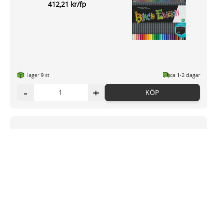
412,21 kr/fp
I lager 9
st
ca 1-2 dagar
-
+
KÖP
Färgpenna akvarell Goldfaber tin
24/fp
277,87 kr