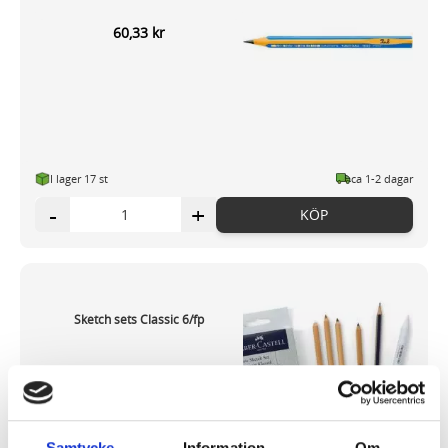
60,33 kr
I lager 17
st
ca 1-2 dagar
-
+
KÖP
Sketch sets Classic 6/fp
82,78 kr
Samtycke
Information
Om