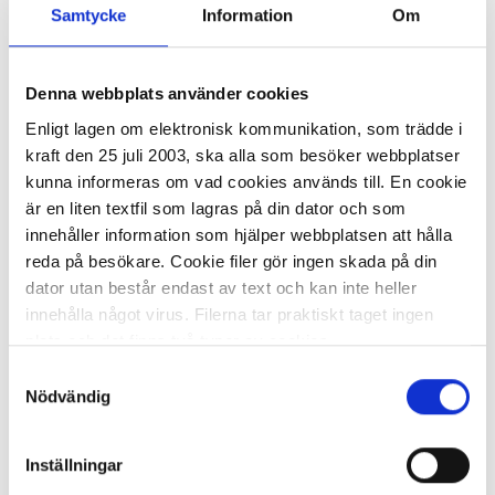
Samtycke
Information
Om
Denna webbplats använder cookies
I lager 25 fp
ca 1-2 dagar
Enligt lagen om elektronisk kommunikation, som trädde i
-
+
KÖP
kraft den 25 juli 2003, ska alla som besöker webbplatser
kunna informeras om vad cookies används till. En cookie
är en liten textfil som lagras på din dator och som
innehåller information som hjälper webbplatsen att hålla
Spegel med 4 konvexa kupoler
reda på besökare. Cookie filer gör ingen skada på din
dator utan består endast av text och kan inte heller
innehålla något virus. Filerna tar praktiskt taget ingen
772,00 kr/fp
plats och det finns två typer av cookies.
Samtyckesval
Den ena typen sparar en fil permanent på din dator,
Nödvändig
dessa används för att exempelvis kunna mäta hur du
som besökare rör dig på hemsidan. Detta enbart för att
Inställningar
kunna erbjuda besökaren bättre tjänster och service.
I lager 1 fp
ca 1-2 dagar