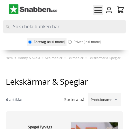
Hoppa till innehållet
Företag
(exkl moms)
Privat
(inkl moms)
Hem
Hobby & Skola
Skolmöbler
Lekmöbler
Lekskärmar & Speglar
Lekskärmar & Speglar
Sortera på
4
artiklar
Spegel Fyrvägs