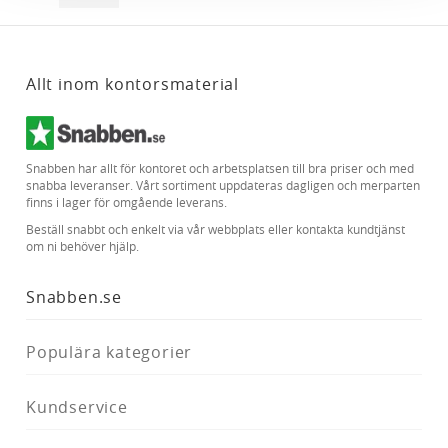
annons- och analysföretag som vi samarbetar med.
Dessa kan i sin tur kombinera informationen med annan
information som du har tillhandahållit eller som de har
Allt inom kontorsmaterial
samlat in när du har använt deras tjänster.
Snabben har allt för kontoret och arbetsplatsen till bra priser och med
snabba leveranser. Vårt sortiment uppdateras dagligen och merparten
finns i lager för omgående leverans.
Beställ snabbt och enkelt via vår webbplats eller kontakta kundtjänst
om ni behöver hjälp.
Snabben.se
Populära kategorier
Kundservice