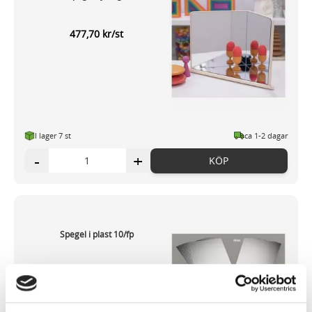
477,70 kr/st
I lager 7 st
ca 1-2 dagar
-
+
KÖP
Spegel i plast 10/fp
116,14 kr/fp