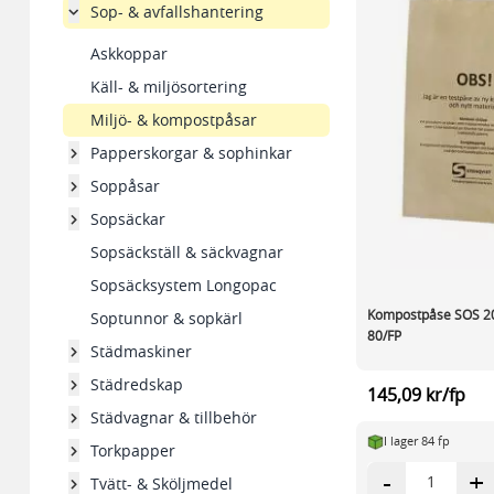
Sop- & avfallshantering
Askkoppar
Käll- & miljösortering
Miljö- & kompostpåsar
Papperskorgar & sophinkar
Soppåsar
Sopsäckar
Sopsäckställ & säckvagnar
Sopsäcksystem Longopac
Kompostpåse SOS 
Soptunnor & sopkärl
80/FP
Städmaskiner
Städredskap
145,09 kr/fp
Städvagnar & tillbehör
I lager 84 fp
Torkpapper
-
+
Tvätt- & Sköljmedel