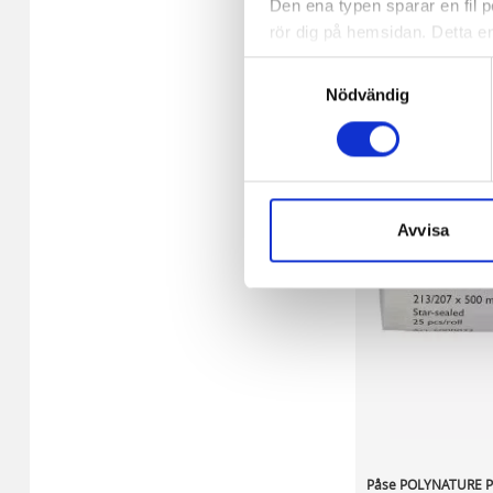
Den ena typen sparar en fil
rör dig på hemsidan. Detta en
I lager 250 rl
de flesta webbläsare har funk
-
+
Samtyckesval
någon koppling till personlig 
Nödvändig
Den andra typen av cookies s
vår webbserver ut en unik ide
aldrig permanent på din dator
Snabben krävs det att du har
Avvisa
Vi använder enhetsidentifierar
sociala medier och analysera 
till de sociala medier och a
med annan information som du 
Påse POLYNATURE P