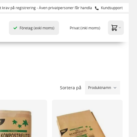
t krav på registrering - Även privatpersoner får handla
Kundsupport
Företag
(exkl moms)
Privat
(inkl moms)
Sortera på