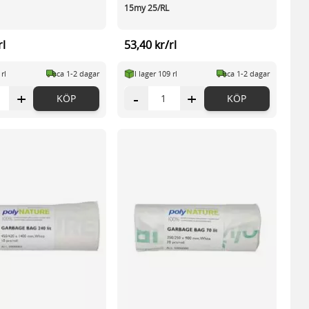
15my 25/RL
rl
53,40 kr/rl
 rl
ca 1-2 dagar
I lager 109 rl
ca 1-2 dagar
+
-
+
KÖP
KÖP