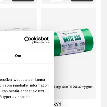
Om
m besöker webbplatser kunna
och som innehåller information
gspåse HDPE 30L11my vit
Papperskorgspåse PE 70L 30my grön
 utan består endast av text
25/RL
vå typer av cookies.
rl
81,45 kr/rl