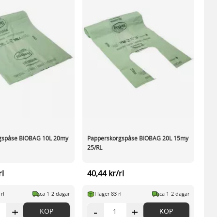
gspåse BIOBAG 10L 20my
Papperskorgspåse BIOBAG 20L 15my
25/RL
rl
40,44 kr/rl
 rl
ca 1-2 dagar
I lager 83 rl
ca 1-2 dagar
+
-
+
KÖP
KÖP