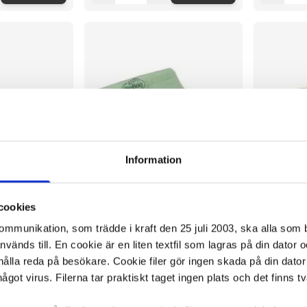
Information
cookies
kommunikation, som trädde i kraft den 25 juli 2003, ska alla so
änds till. En cookie är en liten textfil som lagras på din dator 
BIOBAG 30L 12my
Papperskorgspåse BIOBAG 8L 25/RL
Papperskor
ålla reda på besökare. Cookie filer gör ingen skada på din dator
100/RL
något virus. Filerna tar praktiskt taget ingen plats och det finns t
31,73 kr/rl
81,17 kr/