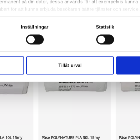
 permanent på din dator, dessa används för att exempelvis kunn
bart för att kunna erbjuda besökaren bättre tjänster och service. T
ca 1-2 dagar
I lager 379 rl
ca 1-2 dagar
I lager 17 r
tioner för detta. Informationen som sparas på din dator är endas
-
+
-
KÖP
KÖP
information, alltså helt anonymt.
Inställningar
Statistik
om vanligtvis används är session cookies. Under tiden du är in
ntifieringssträng för att inte blanda ihop dig med andra besökar
 utan försvinner när du stänger din webbläsare. För att du prob
 cookies aktiverat.
Tillåt urval
e för att anpassa innehållet och annonserna till användarna, tillh
vår trafik. Vi vidarebefordrar även sådana identifierare och anna
nnons- och analysföretag som vi samarbetar med. Dessa kan i sin
har tillhandahållit eller som de har samlat in när du har använt 
LA 10L 15my
Påse POLYNATURE PLA 30L 15my
Påse POLYN