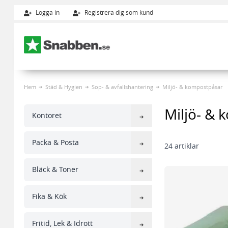
Logga in
Registrera dig som kund
Hoppa till innehållet
Hem
Städ & Hygien
Sop- & avfallshantering
Miljö- & kompostpåsar
Miljö- &
Kontoret
Packa & Posta
24
artiklar
Bläck & Toner
Fika & Kök
Fritid, Lek & Idrott