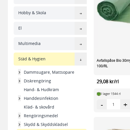
Hobby & Skola
El
Multimedia
Städ & Hygien
Avfallspåse Bio 30m
100/RL
Dammsugare, Mattsopare
Diskrengöring
29,08 kr/rl
Hand- & Hudkräm
I lager 1544 rl
Handdesinfektion
-
+
Kläd- & skovård
Rengöringsmedel
Skydd & Skyddsklädsel