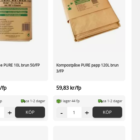
e PURE 10L brun 50/FP
Kompostpåse PURE papp 120L brun
3/FP
/fp
59,83 kr/fp
fp
ca 1-2 dagar
I lager 44 fp
ca 1-2 dagar
+
-
+
KÖP
KÖP