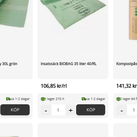
y 30L grön
Insatssäck BIOBAG 35 liter 40/RL
Kompostpås
106,85 kr/rl
141,32 kr
ca 1-2 dagar
I lager 210 rl
ca 1-2 dagar
I lager 64 
-
+
-
KÖP
KÖP