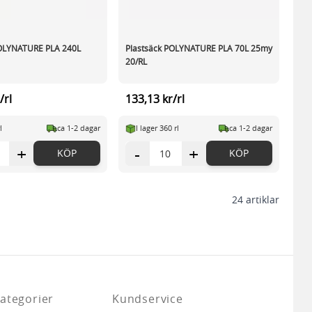
POLYNATURE PLA 240L
Plastsäck POLYNATURE PLA 70L 25my
20/RL
/rl
133,13 kr/rl
l
ca 1-2 dagar
I lager 360 rl
ca 1-2 dagar
+
-
+
KÖP
KÖP
24
artiklar
ategorier
Kundservice