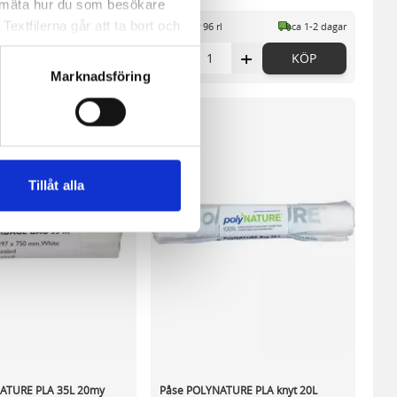
a mäta hur du som besökare
extfilerna går att ta bort och
l
ca 1-2 dagar
I lager 96 rl
ca 1-2 dagar
t ett unikt nummer utan
+
-
+
KÖP
KÖP
Marknadsföring
ne och besöker sidan delar
e. En session cookie lagras
lemfritt ska kunna använda
Tillåt alla
andahålla funktioner för
n information från din enhet
 tur kombinera informationen
deras tjänster.
ATURE PLA 35L 20my
Påse POLYNATURE PLA knyt 20L