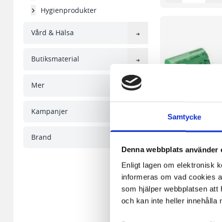
Hygienprodukter
Vård & Hälsa
Butiksmaterial
Mer
Kampanjer
Samtycke
Brand
Denna webbplats använder 
Enligt lagen om elektronisk 
informeras om vad cookies anv
Papperskorgspåse 
som hjälper webbplatsen att h
25/RL
och kan inte heller innehålla 
42,94 kr/rl