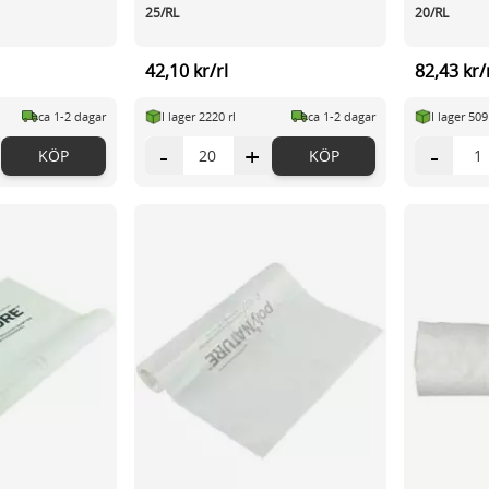
25/RL
20/RL
42,10 kr/rl
82,43 kr/
ca 1-2 dagar
I lager 2220 rl
ca 1-2 dagar
I lager 509
-
+
-
KÖP
KÖP