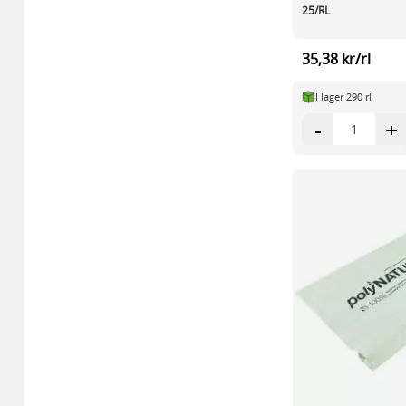
25/RL
35,38 kr/rl
I lager 290 rl
-
+