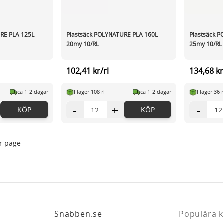
RE PLA 125L
Plastsäck POLYNATURE PLA 160L
Plastsäck 
20my 10/RL
25my 10/RL
102,41 kr/rl
134,68 kr
ca 1-2 dagar
I lager 108 rl
ca 1-2 dagar
I lager 36 r
-
+
-
KÖP
KÖP
r page
Snabben.se
Populära k