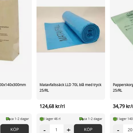
200x140x300mm
Matavfallssäck LLD 70L blå med tryck
Papperskor
25/RL
25/RL
124,68 kr/rl
34,79 kr/
ca 1-2 dagar
I lager 46 rl
ca 1-2 dagar
I lager 140
-
+
-
KÖP
KÖP