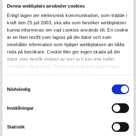
räckvidd vit/blå
Denna webbplats använder cookies
385,51 kr/st
Enligt lagen om elektronisk kommunikation, som trädde i
kraft den 25 juli 2003, ska alla som besöker webbplatser
kunna informeras om vad cookies används till. En cookie
är en liten textfil som lagras på din dator och som
innehåller information som hjälper webbplatsen att hålla
reda på besökare. Cookie filer gör ingen skada på din
dator utan består endast av text och kan inte heller
I lager 4 st
ca 1-2 dagar
innehålla något virus. Filerna tar praktiskt taget ingen
-
+
KÖP
plats och det finns två typer av cookies.
Samtyckesval
Den ena typen sparar en fil permanent på din dator,
Nödvändig
Visa
1
Artikel
per page
dessa används för att exempelvis kunna mäta hur du
som besökare rör dig på hemsidan. Detta enbart för att
Inställningar
kunna erbjuda besökaren bättre tjänster och service.
Textfilerna går att ta bort och de flesta webbläsare har
Allt inom kontorsmaterial
funktioner för detta. Informationen som sparas på din
Statistik
dator är endast ett unikt nummer utan någon koppling till