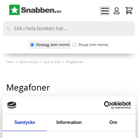
Hoppa till innehållet
Företag
(exkl moms)
Privat
(inkl moms)
Hem
Multimedia
Ljud & Bild
Megafoner
Megafoner
Sortera på
1
Artikel
Samtycke
Information
Om
Megafon NEDIS 25W 1500m