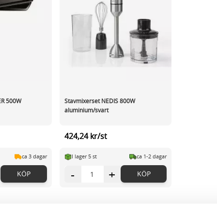
ER 500W
Stavmixerset NEDIS 800W
aluminium/svart
424,24 kr/st
ca 3 dagar
I lager 5 st
ca 1-2 dagar
-
+
KÖP
KÖP
r page