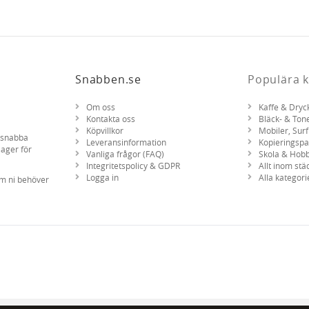
Snabben.se
Populära k
Om oss
Kaffe & Dryc
Kontakta oss
Bläck- & Ton
Köpvillkor
Mobiler, Surf
d snabba
Leveransinformation
Kopieringsp
lager för
Vanliga frågor (FAQ)
Skola & Hob
Integritetspolicy & GDPR
Allt inom stä
Logga in
Alla kategori
om ni behöver