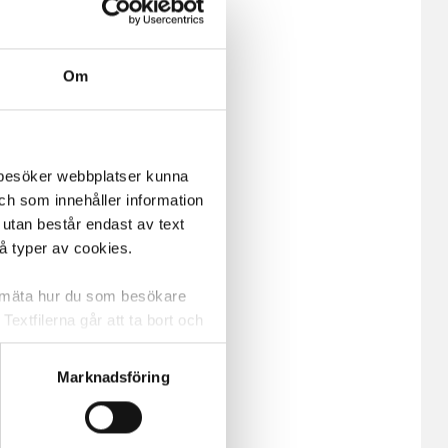
Om
m besöker webbplatser kunna
och som innehåller information
 utan består endast av text
vå typer av cookies.
a mäta hur du som besökare
extfilerna går att ta bort och
t ett unikt nummer utan
Marknadsföring
ne och besöker sidan delar
e. En session cookie lagras