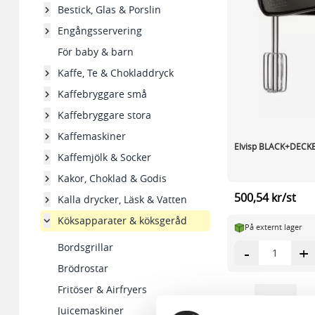
Bestick, Glas & Porslin
Engångsservering
För baby & barn
Kaffe, Te & Chokladdryck
Kaffebryggare små
Kaffebryggare stora
Kaffemaskiner
Elvisp BLACK+DECK
Kaffemjölk & Socker
Kakor, Choklad & Godis
500,54 kr/st
Kalla drycker, Läsk & Vatten
Köksapparater & köksgeråd
På externt lager
Bordsgrillar
-
+
Brödrostar
Fritöser & Airfryers
Visa
pe
Juicemaskiner