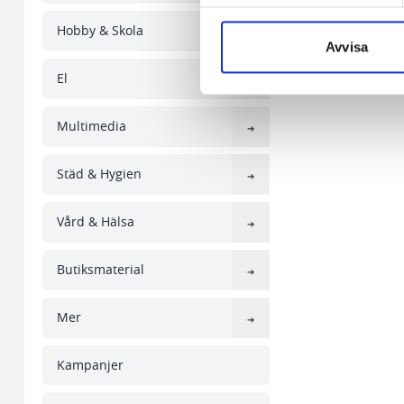
aldrig permanent på din dator
Hobby & Skola
Snabben krävs det att du har
Avvisa
El
Vi använder enhetsidentifierar
sociala medier och analysera 
till de sociala medier och a
Multimedia
med annan information som du 
Städ & Hygien
Vård & Hälsa
Butiksmaterial
Mer
Kampanjer