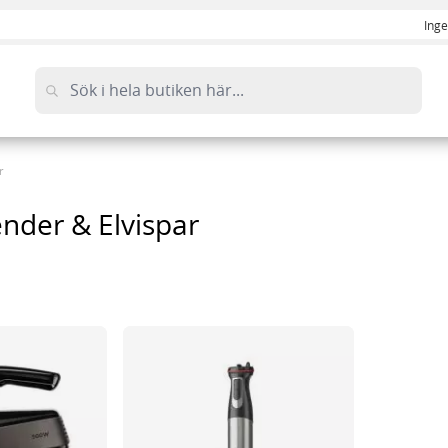
Inge
r
ender & Elvispar