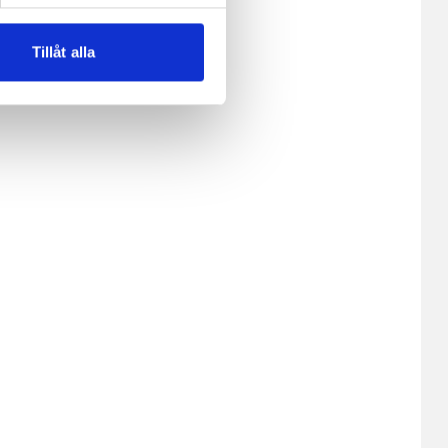
lemfritt ska kunna använda
Tillåt alla
andahålla funktioner för
n information från din enhet
 tur kombinera informationen
deras tjänster.