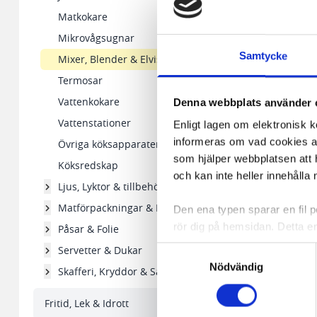
Matkokare
Mikrovågsugnar
Samtycke
Mixer, Blender & Elvispar
Termosar
Vattenkokare
Denna webbplats använder 
Vattenstationer
Enligt lagen om elektronisk 
informeras om vad cookies anv
Övriga köksapparater
som hjälper webbplatsen att h
Köksredskap
och kan inte heller innehålla 
Ljus, Lyktor & tillbehör
Matförpackningar & Formar
Den ena typen sparar en fil
rör dig på hemsidan. Detta en
Påsar & Folie
de flesta webbläsare har funk
Servetter & Dukar
Samtyckesval
någon koppling till personlig 
Nödvändig
Skafferi, Kryddor & Såser
Den andra typen av cookies s
Fritid, Lek & Idrott
vår webbserver ut en unik ide