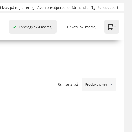
t krav på registrering - Även privatpersoner får handla
Kundsupport
Företag
(exkl moms)
Privat
(inkl moms)
Sortera på