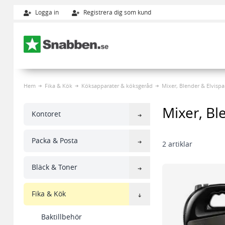
Logga in
Registrera dig som kund
Hoppa till innehållet
Hem
Fika & Kök
Köksapparater & köksgeråd
Mixer, Blender & Elvispa
Mixer, Bl
Kontoret
Packa & Posta
2
artiklar
Bläck & Toner
Fika & Kök
Baktillbehör