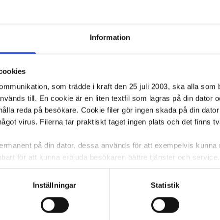
Information
cookies
kommunikation, som trädde i kraft den 25 juli 2003, ska alla so
änds till. En cookie är en liten textfil som lagras på din dator 
ålla reda på besökare. Cookie filer gör ingen skada på din dator
något virus. Filerna tar praktiskt taget ingen plats och det finns t
 permanent på din dator, dessa används för att exempelvis kunn
bart för att kunna erbjuda besökaren bättre tjänster och service. T
tioner för detta. Informationen som sparas på din dator är endas
information, alltså helt anonymt.
Inställningar
Statistik
om vanligtvis används är session cookies. Under tiden du är in
ntifieringssträng för att inte blanda ihop dig med andra besökar