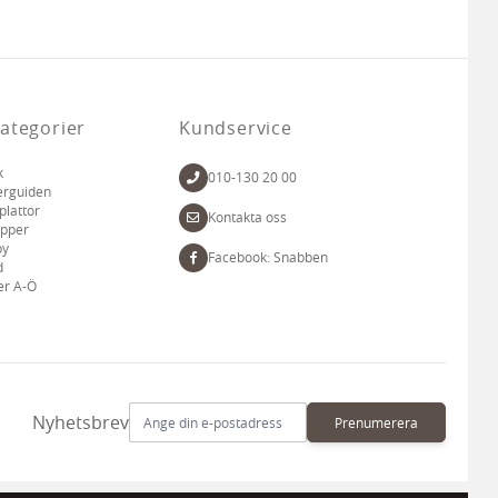
ategorier
Kundservice
k
010-130 20 00
erguiden
plattor
Kontakta oss
apper
by
Facebook: Snabben
d
er A-Ö
E-postadress
Nyhetsbrev
Prenumerera