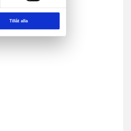
e. En session cookie lagras
lemfritt ska kunna använda
Tillåt alla
andahålla funktioner för
n information från din enhet
 tur kombinera informationen
deras tjänster.