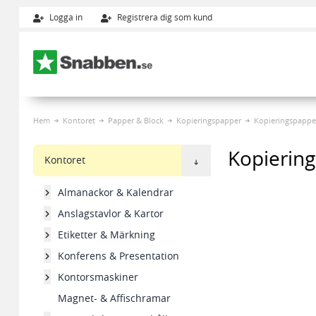
Logga in
Registrera dig som kund
Hoppa till innehållet
Hem
Kontoret
Papper & Block
Kopieringspapper
Kopieringspappe
Kopiering
Kontoret
Almanackor & Kalendrar
Anslagstavlor & Kartor
Etiketter & Märkning
Konferens & Presentation
Kontorsmaskiner
Magnet- & Affischramar