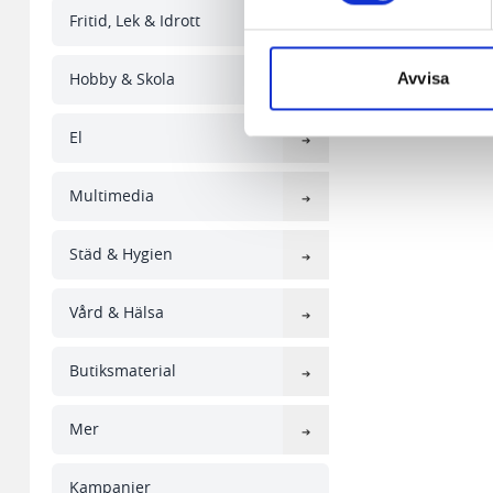
vår webbserver ut en unik ide
Fritid, Lek & Idrott
aldrig permanent på din dator
Snabben krävs det att du har
Hobby & Skola
Avvisa
Vi använder enhetsidentifierar
El
sociala medier och analysera 
till de sociala medier och a
Multimedia
med annan information som du 
Städ & Hygien
Vård & Hälsa
Butiksmaterial
Mer
Kampanjer