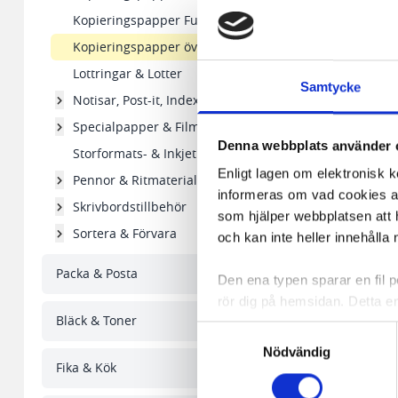
Kopieringspapper Future
Kopieringspapper övriga
Lottringar & Lotter
Samtycke
Notisar, Post-it, Indexflikar
Specialpapper & Film
Denna webbplats använder 
Storformats- & Inkjetpapper
Enligt lagen om elektronisk 
Pennor & Ritmaterial
informeras om vad cookies anv
Skrivbordstillbehör
som hjälper webbplatsen att h
Sortera & Förvara
och kan inte heller innehålla 
Packa & Posta
Den ena typen sparar en fil
rör dig på hemsidan. Detta en
Bläck & Toner
de flesta webbläsare har funk
Samtyckesval
någon koppling till personlig 
Nödvändig
Fika & Kök
Den andra typen av cookies s