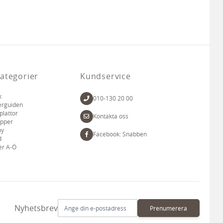
ategorier
Kundservice
k
010-130 20 00
erguiden
plattor
Kontakta oss
apper
by
Facebook: Snabben
d
er A-Ö
E-postadress
Nyhetsbrev
Prenumerera