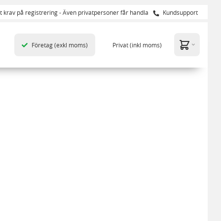
t krav på registrering - Även privatpersoner får handla
Kundsupport
Företag
(exkl moms)
Privat
(inkl moms)