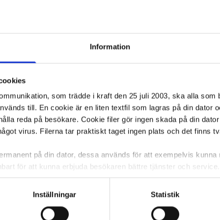
Information
cookies
kommunikation, som trädde i kraft den 25 juli 2003, ska alla so
änds till. En cookie är en liten textfil som lagras på din dator 
ålla reda på besökare. Cookie filer gör ingen skada på din dator
något virus. Filerna tar praktiskt taget ingen plats och det finns t
 permanent på din dator, dessa används för att exempelvis kunn
bart för att kunna erbjuda besökaren bättre tjänster och service. T
tioner för detta. Informationen som sparas på din dator är endas
information, alltså helt anonymt.
Inställningar
Statistik
om vanligtvis används är session cookies. Under tiden du är in