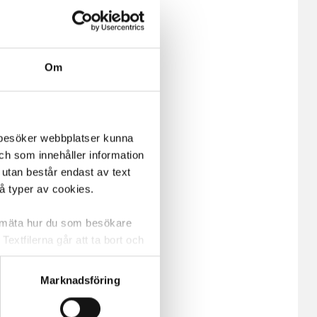
Om
m besöker webbplatser kunna
och som innehåller information
 utan består endast av text
vå typer av cookies.
a mäta hur du som besökare
extfilerna går att ta bort och
t ett unikt nummer utan
Marknadsföring
ne och besöker sidan delar