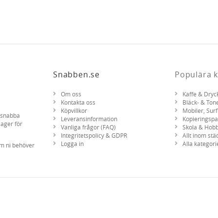
Snabben.se
Populära k
Om oss
Kaffe & Dryc
Kontakta oss
Bläck- & Ton
Köpvillkor
Mobiler, Surf
d snabba
Leveransinformation
Kopieringsp
lager för
Vanliga frågor (FAQ)
Skola & Hob
Integritetspolicy & GDPR
Allt inom stä
Logga in
Alla kategori
om ni behöver