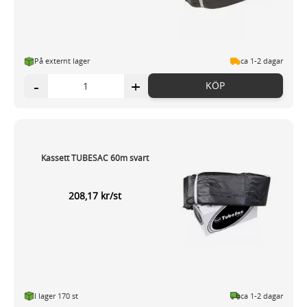
På externt lager
ca 1-2 dagar
-
+
KÖP
Kassett TUBESAC 60m svart
208,17 kr/st
I lager 170 st
ca 1-2 dagar