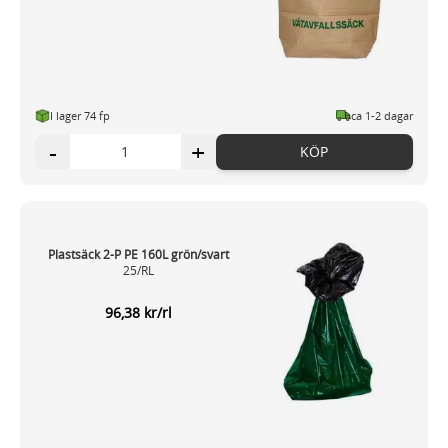
I lager 74 fp
ca 1-2 dagar
-
+
KÖP
Plastsäck 2-P PE 160L grön/svart
25/RL
96,38 kr/rl