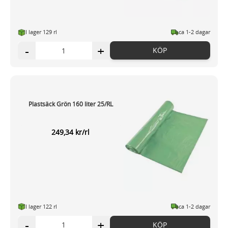
I lager 129 rl
ca 1-2 dagar
-
+
KÖP
Plastsäck Grön 160 liter 25/RL
249,34 kr/rl
I lager 122 rl
ca 1-2 dagar
-
+
KÖP