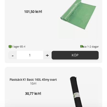
101,50 kr/rl
I lager 85 rl
ca 1-2 dagar
-
+
KÖP
Plastsäck K1 Basic 160L 45my svart
10/rl
30,77 kr/rl