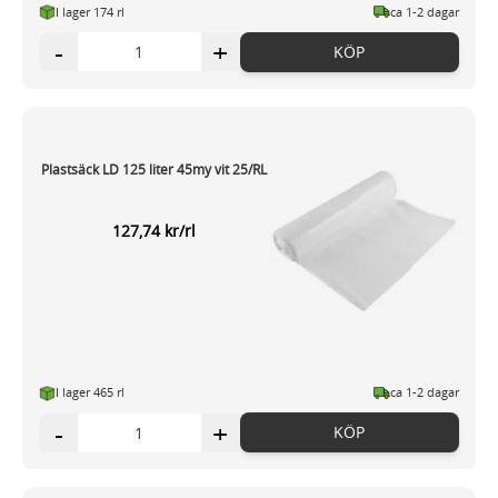
I lager 174 rl
ca 1-2 dagar
-
+
KÖP
Plastsäck LD 125 liter 45my vit 25/RL
127,74 kr/rl
I lager 465 rl
ca 1-2 dagar
-
+
KÖP