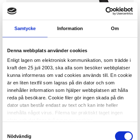
I lager 57 rl
ca 1-2 dagar
Samtycke
Information
Om
-
+
KÖP
Denna webbplats använder cookies
Enligt lagen om elektronisk kommunikation, som trädde i
kraft den 25 juli 2003, ska alla som besöker webbplatser
Plastsäck K1 Basic 70L 30my svart
kunna informeras om vad cookies används till. En cookie
25/rl
är en liten textfil som lagras på din dator och som
23,11 kr/rl
innehåller information som hjälper webbplatsen att hålla
reda på besökare. Cookie filer gör ingen skada på din
dator utan består endast av text och kan inte heller
innehålla något virus. Filerna tar praktiskt taget ingen
plats och det finns två typer av cookies.
Samtyckesval
I lager 2359 rl
ca 1-2 dagar
Den ena typen sparar en fil permanent på din dator,
Nödvändig