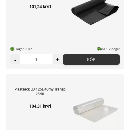
101,24 kr/rl
I lager 510 rl
ca 1-2 dagar
-
+
KÖP
Plastsäck LD 125L 40my Transp.
25/RL
104,31 kr/rl