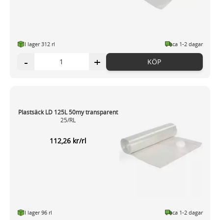
I lager 312 rl
ca 1-2 dagar
-
+
KÖP
Plastsäck LD 125L 50my transparent
25/RL
112,26 kr/rl
I lager 96 rl
ca 1-2 dagar