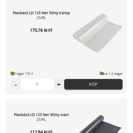
Plastsäck LD 125 liter 50my transp
25/RL
175,76 kr/rl
I lager 170 rl
ca 1-2 dagar
-
+
KÖP
Plastsäck LD 125 liter 60my svart
25/RL
112,84 kr/rl