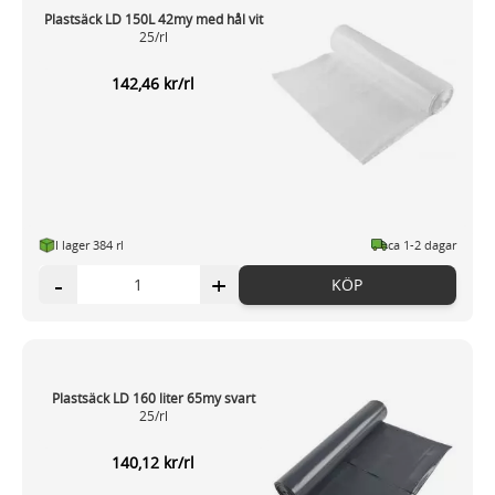
Plastsäck LD 150L 42my med hål vit
25/rl
142,46 kr/rl
I lager 384 rl
ca 1-2 dagar
-
+
KÖP
Plastsäck LD 160 liter 65my svart
25/rl
140,12 kr/rl