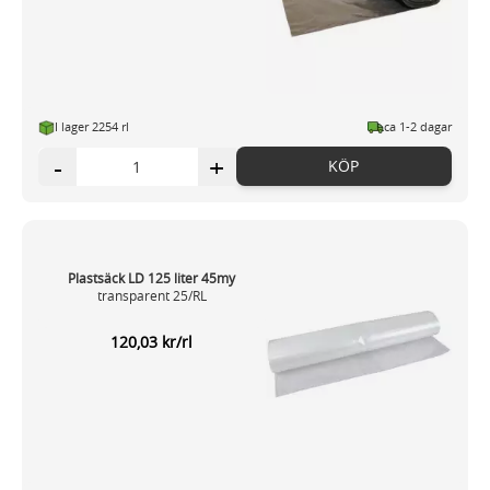
I lager 2254 rl
ca 1-2 dagar
-
+
KÖP
Plastsäck LD 125 liter 45my
transparent 25/RL
120,03 kr/rl