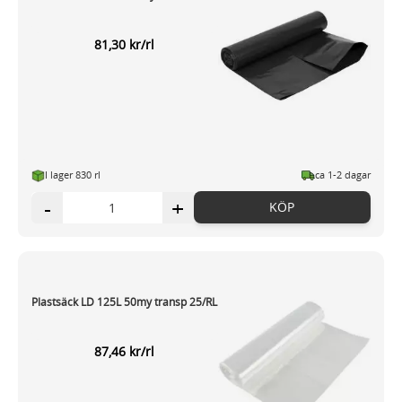
81,30 kr/rl
I lager 830 rl
ca 1-2 dagar
-
+
KÖP
Plastsäck LD 125L 50my transp 25/RL
87,46 kr/rl