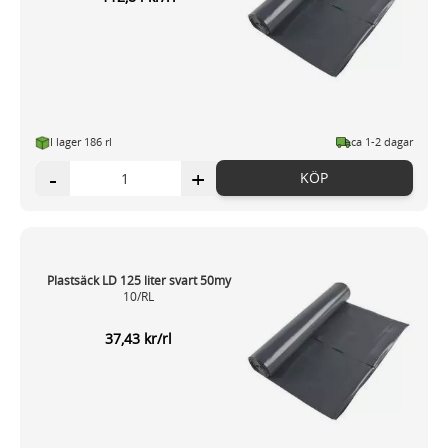
I lager 186 rl
ca 1-2 dagar
-
+
KÖP
Plastsäck LD 125 liter svart 50my
10/RL
37,43 kr/rl