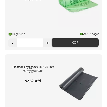
I lager 32 rl
ca 1-2 dagar
-
+
KÖP
Plastsäck byggsäck LD 125 liter
90my grå10/RL
92,62 kr/rl