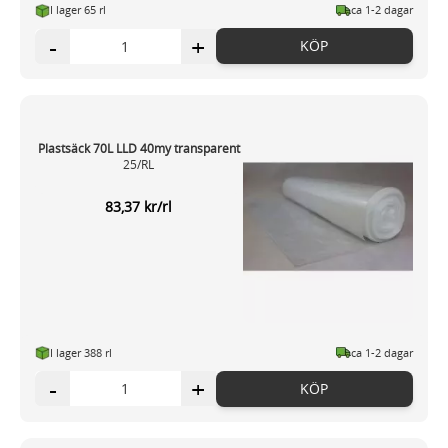
I lager 65 rl
ca 1-2 dagar
-
+
KÖP
Plastsäck 70L LLD 40my transparent
25/RL
83,37 kr/rl
I lager 388 rl
ca 1-2 dagar
-
+
KÖP