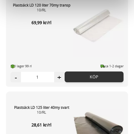
för sociala medier och analysera vår trafik. Vi
Plastsäck LD 120 liter 70my transp
10/RL
vidarebefordrar även sådana identifierare och annan
information från din enhet till de sociala medier och
69,99 kr/rl
annons- och analysföretag som vi samarbetar med.
Dessa kan i sin tur kombinera informationen med annan
information som du har tillhandahållit eller som de har
samlat in när du har använt deras tjänster.
I lager 99 rl
ca 1-2 dagar
-
+
KÖP
Plastsäck LD 125 liter 40my svart
10/RL
28,61 kr/rl