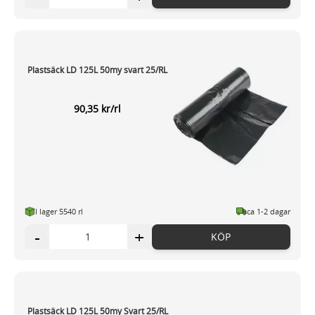
Plastsäck LD 125L 50my svart 25/RL
90,35 kr/rl
I lager 5540 rl
ca 1-2 dagar
-
+
KÖP
Plastsäck LD 125L 50my Svart 25/RL