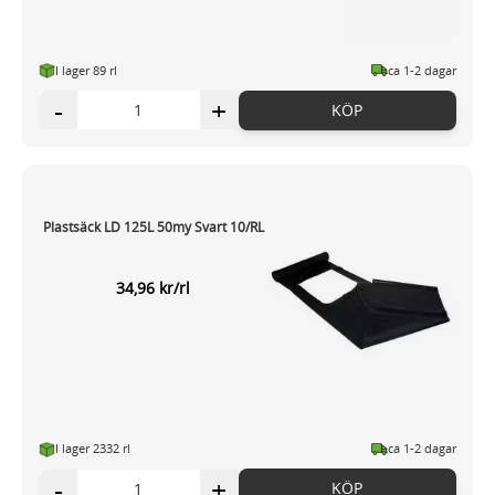
I lager 89 rl
ca 1-2 dagar
-
+
KÖP
Plastsäck LD 125L 50my Svart 10/RL
34,96 kr/rl
I lager 2332 rl
ca 1-2 dagar
-
+
KÖP