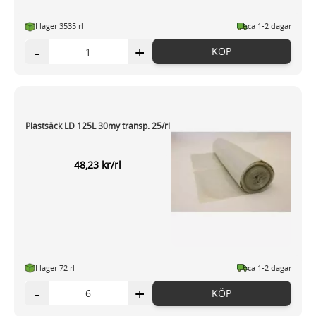
I lager 3535 rl
ca 1-2 dagar
-
+
KÖP
Plastsäck LD 125L 30my transp. 25/rl
48,23 kr/rl
I lager 72 rl
ca 1-2 dagar
-
+
KÖP