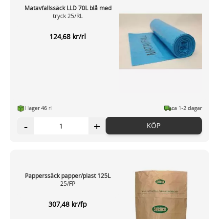
Matavfallssäck LLD 70L blå med
tryck 25/RL
124,68 kr/rl
I lager 46 rl
ca 1-2 dagar
-
+
KÖP
Papperssäck papper/plast 125L
25/FP
307,48 kr/fp