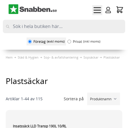
Hoppa till innehållet
Företag
(exkl moms)
Privat
(inkl moms)
Hem
Städ & Hygien
Sop- & avfallshantering
Sopsäckar
Plastsäckar
Plastsäckar
Sortera på
Artiklar
1
-
44
av
115
Insatssäck LLD Transp 190L 10/RL