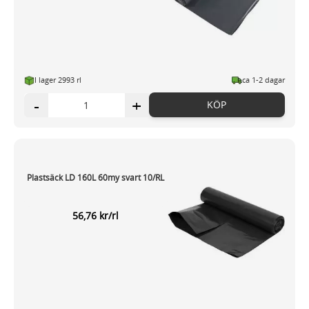
I lager 2993 rl
ca 1-2 dagar
-
+
KÖP
Plastsäck LD 160L 60my svart 10/RL
56,76 kr/rl