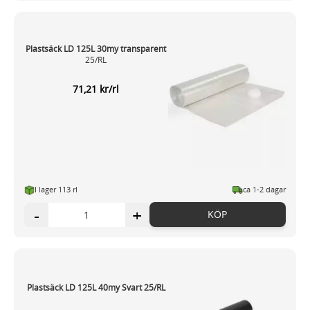
Plastsäck LD 125L 30my transparent
25/RL
71,21 kr/rl
I lager 113 rl
ca 1-2 dagar
-
+
KÖP
Plastsäck LD 125L 40my Svart 25/RL