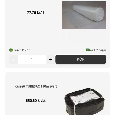
77,76 kr/rl
I lager 1177 rl
ca 1-2 dagar
-
+
KÖP
Kassett TUBESAC 110m svart
650,60 kr/st