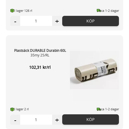
I lager 126 rl
ca 1-2 dagar
-
+
KÖP
Plastsäck DURABLE Durabin 60L
35my 25/RL
102,31 kr/rl
I lager 2 rl
ca 1-2 dagar
-
+
KÖP