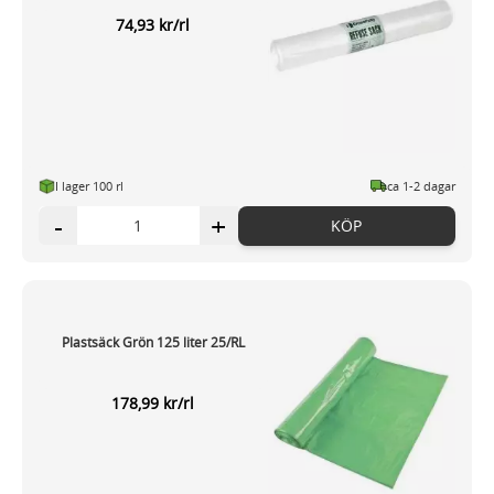
74,93 kr/rl
I lager 100 rl
ca 1-2 dagar
-
+
KÖP
Plastsäck Grön 125 liter 25/RL
178,99 kr/rl