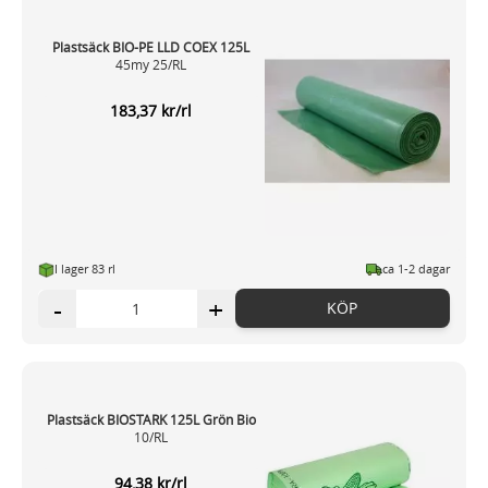
Plastsäck BIO-PE LLD COEX 125L
45my 25/RL
183,37 kr/rl
I lager 83 rl
ca 1-2 dagar
-
+
KÖP
Plastsäck BIOSTARK 125L Grön Bio
10/RL
94,38 kr/rl