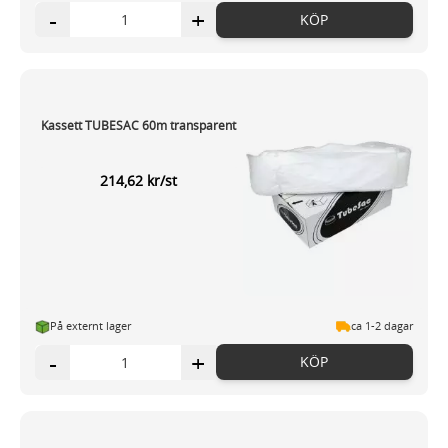
-
+
KÖP
Kassett TUBESAC 60m transparent
214,62 kr/st
På externt lager
ca 1-2 dagar
-
+
KÖP