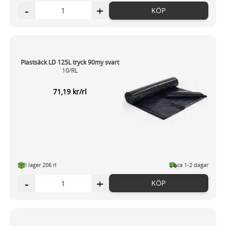
-
+
KÖP
Plastsäck LD 125L tryck 90my svart
10/RL
71,19 kr/rl
I lager 206 rl
ca 1-2 dagar
-
+
KÖP