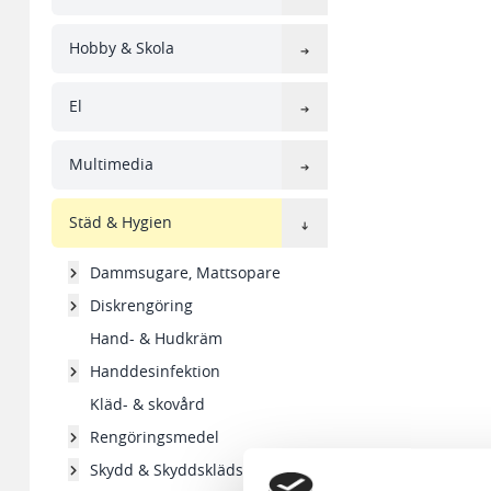
Hobby & Skola
El
Multimedia
Städ & Hygien
Dammsugare, Mattsopare
Diskrengöring
Hand- & Hudkräm
Handdesinfektion
Kläd- & skovård
Rengöringsmedel
Skydd & Skyddsklädsel