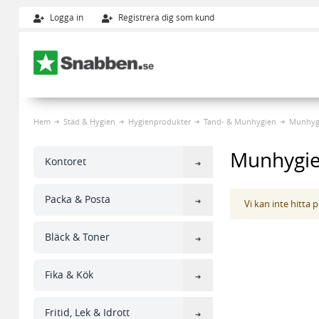
Logga in
Registrera dig som kund
Hoppa till innehållet
Hem
Städ & Hygien
Hygienprodukter
Tand- & Munhygien
Munhyg
Munhygi
Kontoret
Packa & Posta
Vi kan inte hitta
Bläck & Toner
Fika & Kök
Fritid, Lek & Idrott