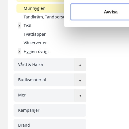
aldrig permanent på din dator
Munhygien
Snabben krävs det att du har
Avvisa
Tandkräm, Tandborstar
Vi använder enhetsidentifierar
Tvål
sociala medier och analysera 
Tvättlappar
till de sociala medier och a
Våtservetter
med annan information som du 
Hygien övrigt
Vård & Hälsa
Butiksmaterial
Mer
Kampanjer
Brand