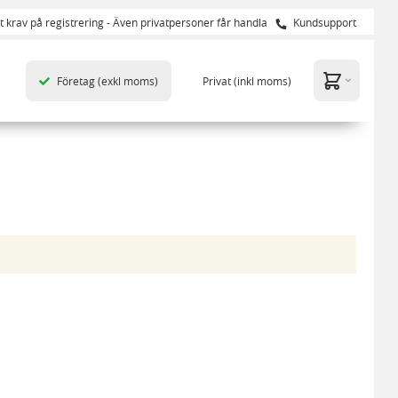
t krav på registrering - Även privatpersoner får handla
Kundsupport
Företag
(exkl moms)
Privat
(inkl moms)