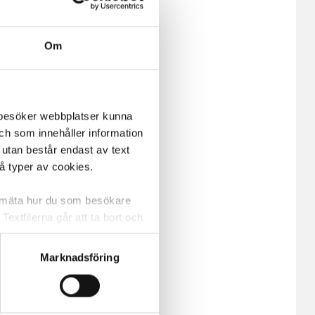
Om
m besöker webbplatser kunna
och som innehåller information
 utan består endast av text
vå typer av cookies.
a mäta hur du som besökare
extfilerna går att ta bort och
t ett unikt nummer utan
Marknadsföring
ne och besöker sidan delar
e. En session cookie lagras