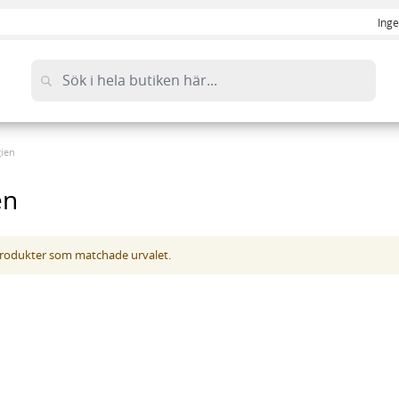
Inge
ien
en
 produkter som matchade urvalet.