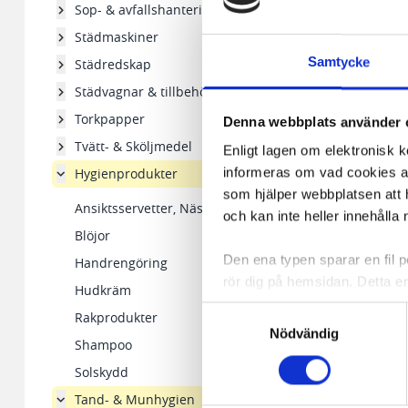
Sop- & avfallshantering
Städmaskiner
Samtycke
Städredskap
Städvagnar & tillbehör
Torkpapper
Denna webbplats använder 
Tvätt- & Sköljmedel
Enligt lagen om elektronisk 
Hygienprodukter
informeras om vad cookies anv
som hjälper webbplatsen att h
Ansiktsservetter, Näsdukar
och kan inte heller innehålla 
Blöjor
Den ena typen sparar en fil
Handrengöring
rör dig på hemsidan. Detta en
Hudkräm
de flesta webbläsare har funk
Samtyckesval
Rakprodukter
någon koppling till personlig 
Nödvändig
Shampoo
Den andra typen av cookies s
Solskydd
vår webbserver ut en unik ide
Tand- & Munhygien