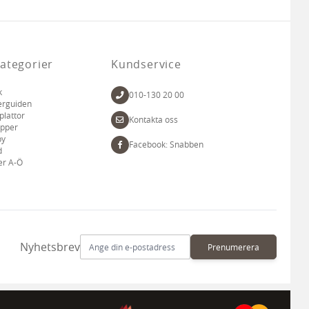
ategorier
Kundservice
k
010-130 20 00
erguiden
plattor
Kontakta oss
apper
by
Facebook: Snabben
d
er A-Ö
E-postadress
Nyhetsbrev
Prenumerera