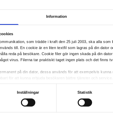
Information
cookies
kommunikation, som trädde i kraft den 25 juli 2003, ska alla so
änds till. En cookie är en liten textfil som lagras på din dator 
ålla reda på besökare. Cookie filer gör ingen skada på din dator
något virus. Filerna tar praktiskt taget ingen plats och det finns t
 permanent på din dator, dessa används för att exempelvis kunn
bart för att kunna erbjuda besökaren bättre tjänster och service. T
tioner för detta. Informationen som sparas på din dator är endas
information, alltså helt anonymt.
Inställningar
Statistik
om vanligtvis används är session cookies. Under tiden du är in
ntifieringssträng för att inte blanda ihop dig med andra besökar