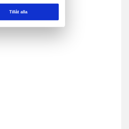
lemfritt ska kunna använda
Tillåt alla
andahålla funktioner för
n information från din enhet
 tur kombinera informationen
deras tjänster.