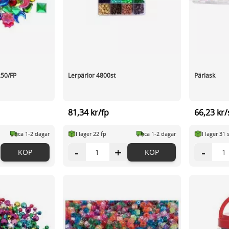
250/FP
Lerpärlor 4800st
Pärlask
81,34 kr/fp
66,23 kr/
ca 1-2 dagar
I lager 22 fp
ca 1-2 dagar
I lager 31 
-
+
-
KÖP
KÖP