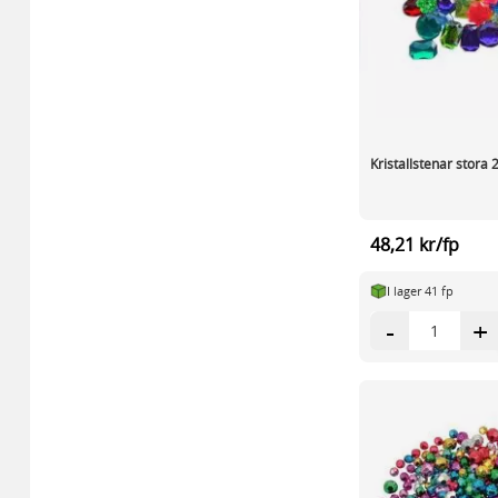
Kristallstenar stora 
48,21 kr/fp
I lager 41 fp
-
+