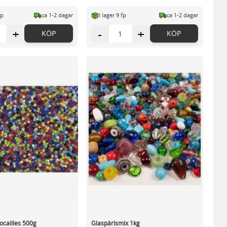
fp
ca 1-2 dagar
I lager 9 fp
ca 1-2 dagar
+
-
+
KÖP
KÖP
ocailles 500g
Glaspärlsmix 1kg