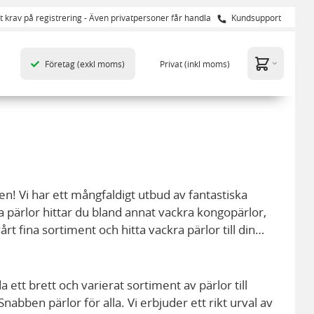
t krav på registrering - Även privatpersoner får handla
Kundsupport
Företag
(exkl moms)
Privat
(inkl moms)
en! Vi har ett mångfaldigt utbud av fantastiska
åra pärlor hittar du bland annat vackra kongopärlor,
årt fina sortiment och hitta vackra pärlor till din
a ett brett och varierat sortiment av pärlor till
nabben pärlor för alla. Vi erbjuder ett rikt urval av