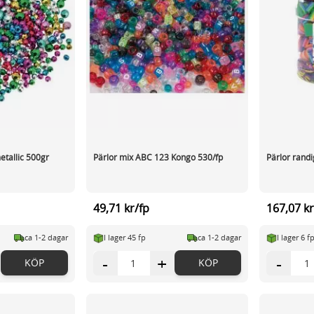
etallic 500gr
Pärlor mix ABC 123 Kongo 530/fp
Pärlor rand
49,71 kr/fp
167,07 kr
ca 1-2 dagar
I lager 45 fp
ca 1-2 dagar
I lager 6 f
-
+
-
KÖP
KÖP