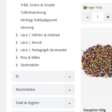
Tråd, Snöre & Snodd
I lager 18 fp
Tvåltillverkning
-
+
Verktyg hobby&pyssel
Vävning
Lära | Häften & lösblad
Lära | Musik
Lära | Pedagogik läromedel
Rita & Måla
Skolmöbler
El
Multimedia
Städ & Hygien
Glaspärlor 500g