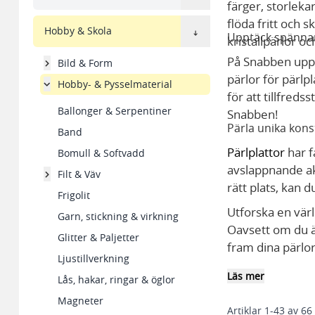
färger, storleka
flöda fritt och 
Hobby & Skola
Upptäck spännand
kristallpärlor o
På Snabben uppm
Bild & Form
pärlor för pärlpl
Hobby- & Pysselmaterial
för att tillfreds
Ballonger & Serpentiner
Snabben!
Pärla unika kon
Band
Pärlplattor
har f
Bomull & Softvadd
avslappnande ak
Filt & Väv
rätt plats, kan d
Frigolit
Utforska en värl
Garn, stickning & virkning
Oavsett om du ä
Glitter & Paljetter
fram dina pärlo
Ljustillverkning
Läs mer
Lås, hakar, ringar & öglor
Magneter
Artiklar
1
-
43
av
66