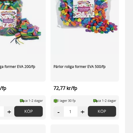
iga former EVA 200/fp
Pärlor roliga former EVA 500/fp
/fp
72,77 kr/fp
p
ca 1-2 dagar
I lager 30 fp
ca 1-2 dagar
+
-
+
KÖP
KÖP