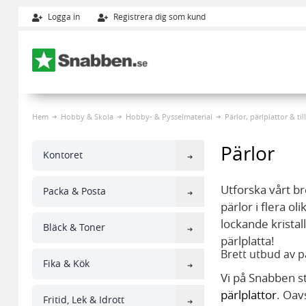
Logga in
Registrera dig som kund
Hoppa till innehållet
Hem
Hobby & Skola
Hobby- & Pysselmaterial
Pärlor, pärlplattor & ti
Pärlor
Kontoret
Utforska vårt br
Packa & Posta
pärlor i flera o
lockande kristal
Bläck & Toner
pärlplatta!
Brett utbud av pä
Fika & Kök
Vi på Snabben str
pärlplattor
. Oav
Fritid, Lek & Idrott