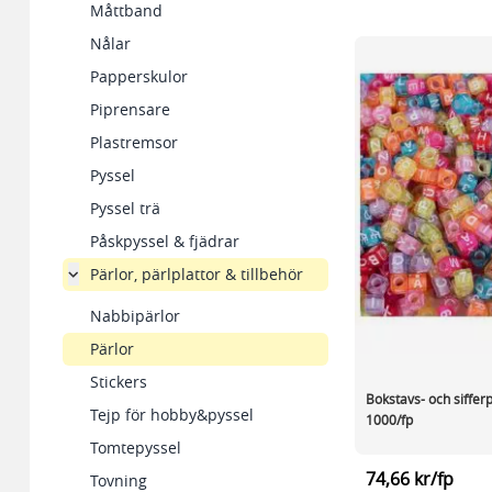
Måttband
Nålar
Papperskulor
Piprensare
Plastremsor
Pyssel
Pyssel trä
Påskpyssel & fjädrar
Pärlor, pärlplattor & tillbehör
Nabbipärlor
Pärlor
Stickers
Bokstavs- och siffer
Tejp för hobby&pyssel
1000/fp
Tomtepyssel
74,66 kr/fp
Tovning