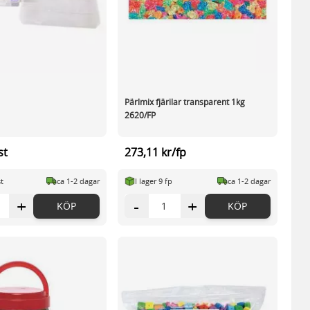
Pärlmix fjärilar transparent 1kg
2620/FP
st
273,11 kr/fp
st
ca 1-2 dagar
I lager 9 fp
ca 1-2 dagar
+
-
+
KÖP
KÖP