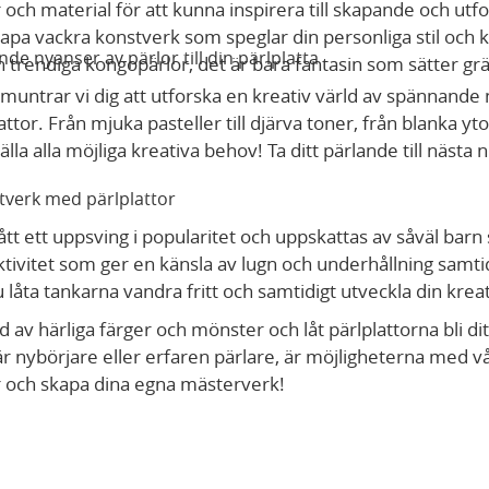
r och material för att kunna inspirera till skapande och utf
skapa vackra konstverk som speglar din personliga stil och kr
e nyanser av pärlor till din pärlplatta
ch trendiga kongopärlor, det är bara fantasin som sätter gr
untrar vi dig att utforska en kreativ värld av spännande
attor. Från mjuka pasteller till djärva toner, från blanka yto
ställa alla möjliga kreativa behov! Ta ditt pärlande till näst
stverk med pärlplattor
ått ett uppsving i popularitet och uppskattas av såväl barn 
tivitet som ger en känsla av lugn och underhållning samti
u låta tankarna vandra fritt och samtidigt utveckla din kreat
d av härliga färger och mönster och låt pärlplattorna bli di
r nybörjare eller erfaren pärlare, är möjligheterna med vå
r och skapa dina egna mästerverk!