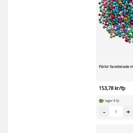
Pärlor facetterade m
153,78 kr/fp
I lager 9 fp
-
+