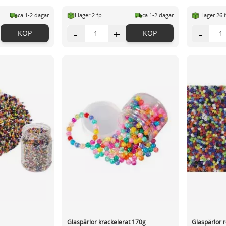
ca 1-2 dagar
I lager 2 fp
ca 1-2 dagar
I lager 26 
-
+
-
KÖP
KÖP
Glaspärlor krackelerat 170g
Glaspärlor r