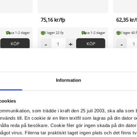
75,16 kr/fp
62,35 kr/
ca 1-2 dagar
I lager 22 fp
ca 1-2 dagar
I lager 40 
-
+
-
KÖP
KÖP
Information
cookies
kommunikation, som trädde i kraft den 25 juli 2003, ska alla so
änds till. En cookie är en liten textfil som lagras på din dator 
ålla reda på besökare. Cookie filer gör ingen skada på din dator
något virus. Filerna tar praktiskt taget ingen plats och det finns t