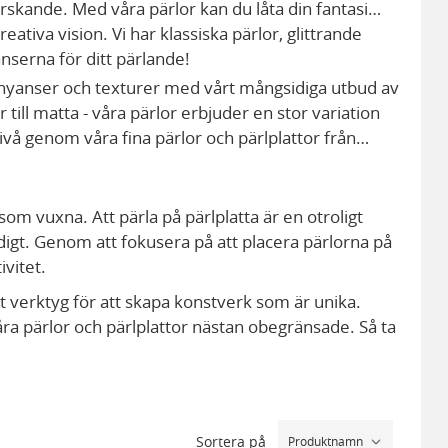
orskande. Med våra pärlor kan du låta din fantasi
eativa vision. Vi har klassiska pärlor, glittrande
änserna för ditt pärlande!
 nyanser och texturer med vårt mångsidiga utbud av
r till matta - våra pärlor erbjuder en stor variation
a nivå genom våra fina pärlor och pärlplattor från
som vuxna. Att pärla på pärlplatta är en otroligt
digt. Genom att fokusera på att placera pärlorna på
ivitet.
tt verktyg för att skapa konstverk som är unika.
ra pärlor och pärlplattor nästan obegränsade. Så ta
Sortera på