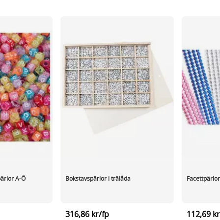
pärlor A-Ö
Bokstavspärlor i trälåda
Facettpärlo
316,86 kr/fp
112,69 kr