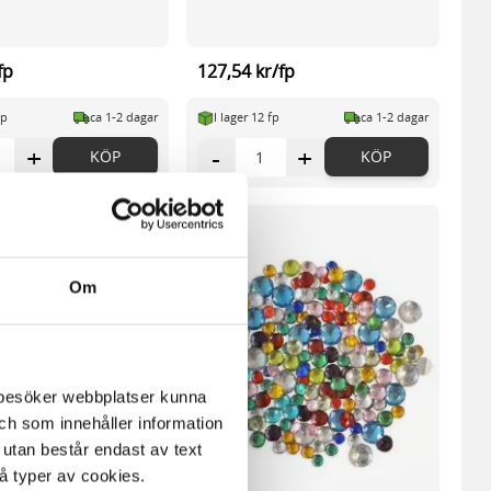
fp
127,54 kr/fp
fp
ca 1-2 dagar
I lager 12 fp
ca 1-2 dagar
+
-
+
KÖP
KÖP
Om
m besöker webbplatser kunna
och som innehåller information
 utan består endast av text
vå typer av cookies.