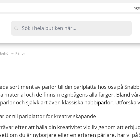
Inge
llbehör
Pärlor
eda sortiment av pärlor till din pärlplatta hos oss på Snabb
lika material och de finns i regnbågens alla färger. Bland v
lpärlor och självklart även klassiska
nabbipärlor
. Utforska v
rlor till pärlplattor för kreativt skapande
ävar efter att hålla din kreativitet vid liv genom att erbjud
sett om du är nybörjare eller en erfaren pärlare, har vi på S