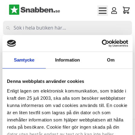
Hoppa till innehållet
Företag
(exkl moms)
Privat
(inkl moms)
Samtycke
Information
Om
Hem
Kontoret
Almanackor & Kalendrar
Fickkalendrar
Fickkalender liten
Denna webbplats använder cookies
Fickkalender liten
Enligt lagen om elektronisk kommunikation, som trädde i
kraft den 25 juli 2003, ska alla som besöker webbplatser
kunna informeras om vad cookies används till. En cookie
Vi kan inte hitta produkter som matchade urvalet.
är en liten textfil som lagras på din dator och som
innehåller information som hjälper webbplatsen att hålla
reda på besökare. Cookie filer gör ingen skada på din
dator utan består endast av text och kan inte heller