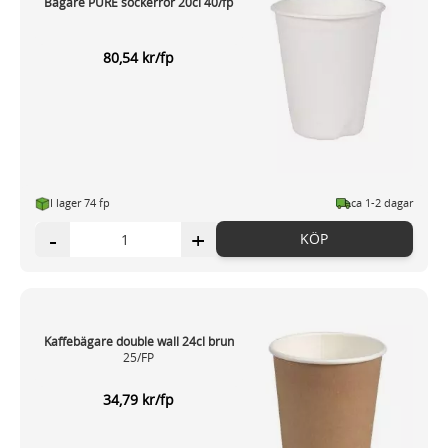
Bägare PURE sockerrör 20cl 40/fp
80,54 kr/fp
I lager 74 fp
ca 1-2 dagar
-
+
KÖP
Kaffebägare double wall 24cl brun
25/FP
34,79 kr/fp