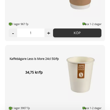
I lager 967 fp
ca 1-2 dagar
-
+
KÖP
Kaffebägare Less Is More 24cl 50/fp
34,75 kr/fp
I lager 3907 fp
ca 1-2 dagar