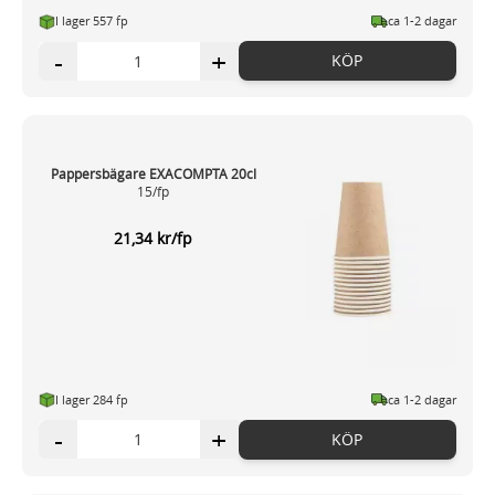
I lager 557 fp
ca 1-2 dagar
-
+
KÖP
Pappersbägare EXACOMPTA 20cl
15/fp
21,34 kr/fp
I lager 284 fp
ca 1-2 dagar
-
+
KÖP