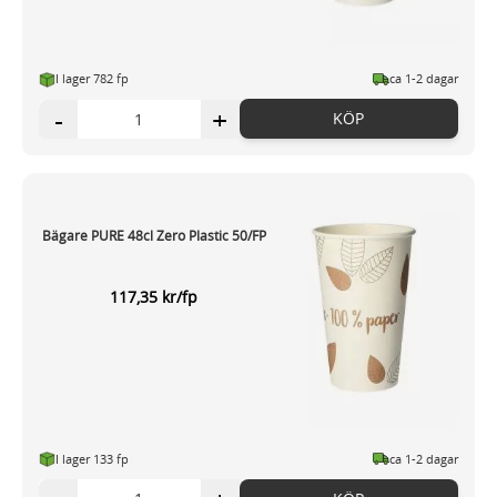
I lager 782 fp
ca 1-2 dagar
-
+
KÖP
Bägare PURE 48cl Zero Plastic 50/FP
117,35 kr/fp
I lager 133 fp
ca 1-2 dagar