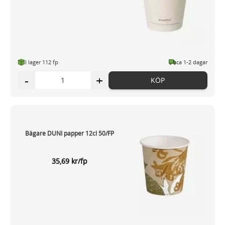
I lager 112 fp
ca 1-2 dagar
-
+
KÖP
Bägare DUNI papper 12cl 50/FP
35,69 kr/fp