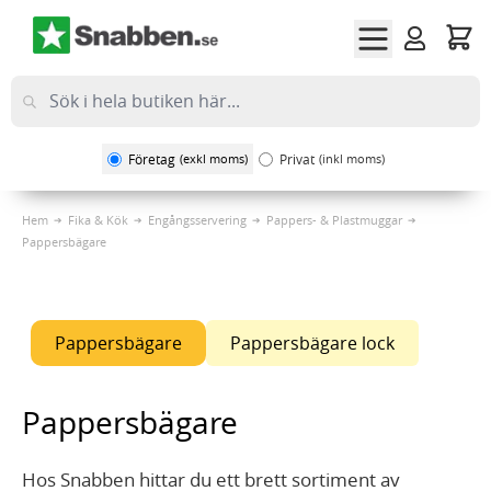
Hoppa till innehållet
Företag
(exkl moms)
Privat
(inkl moms)
Hem
Fika & Kök
Engångsservering
Pappers- & Plastmuggar
Pappersbägare
Pappersbägare
Pappersbägare lock
Pappersbägare
Hos Snabben hittar du ett brett sortiment av