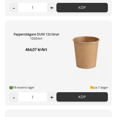
-
+
KÖP
Pappersbägare DUNI 12cl brun
1000/krt
464,07 kr/krt
På externt lager
ca 7 dagar
-
+
KÖP