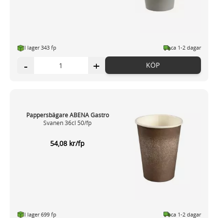
I lager 343 fp
ca 1-2 dagar
-
+
KÖP
Pappersbägare ABENA Gastro
Svanen 36cl 50/fp
54,08 kr/fp
I lager 699 fp
ca 1-2 dagar