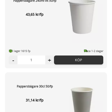
Pappersbägare 240ml vit 50/fp
43,65 kr/fp
I lager 1615 fp
ca 1-2 dagar
-
+
KÖP
Pappersbägare 30cl 50/fp
31,14 kr/fp