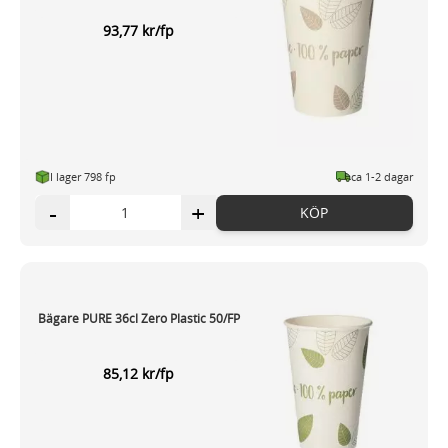
93,77 kr/fp
I lager 798 fp
ca 1-2 dagar
-
+
KÖP
Bägare PURE 36cl Zero Plastic 50/FP
85,12 kr/fp