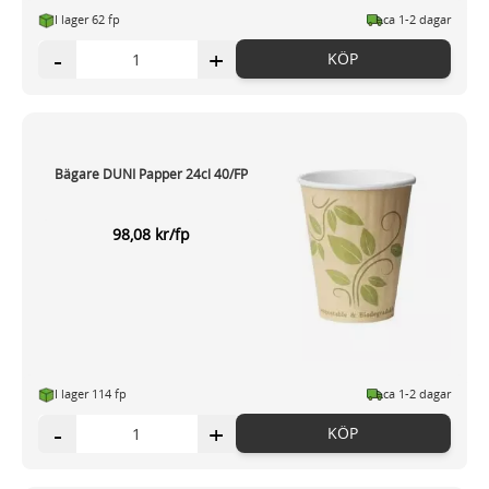
I lager 62 fp
ca 1-2 dagar
-
+
KÖP
Bägare DUNI Papper 24cl 40/FP
98,08 kr/fp
I lager 114 fp
ca 1-2 dagar
-
+
KÖP