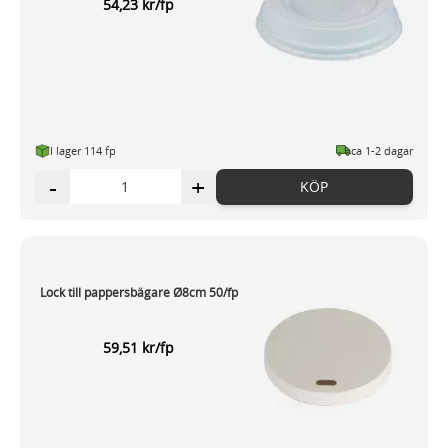
54,23 kr/fp
I lager 114 fp
ca 1-2 dagar
-
+
KÖP
Lock till pappersbägare Ø8cm 50/fp
59,51 kr/fp