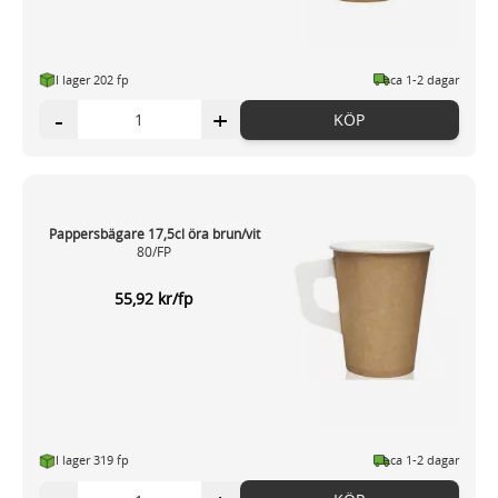
I lager 202 fp
ca 1-2 dagar
-
+
KÖP
Pappersbägare 17,5cl öra brun/vit
80/FP
55,92 kr/fp
I lager 319 fp
ca 1-2 dagar