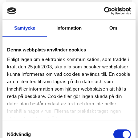
-
+
KÖP
Samtycke
Information
Om
Kupollock DUNI 35/47/59cl 50/FP
Denna webbplats använder cookies
82,52 kr/fp
Enligt lagen om elektronisk kommunikation, som trädde i
kraft den 25 juli 2003, ska alla som besöker webbplatser
kunna informeras om vad cookies används till. En cookie
är en liten textfil som lagras på din dator och som
innehåller information som hjälper webbplatsen att hålla
reda på besökare. Cookie filer gör ingen skada på din
I lager 422 fp
ca 1-2 dagar
dator utan består endast av text och kan inte heller
innehålla något virus. Filerna tar praktiskt taget ingen
-
+
KÖP
plats och det finns två typer av cookies.
Samtyckesval
Den ena typen sparar en fil permanent på din dator,
Nödvändig