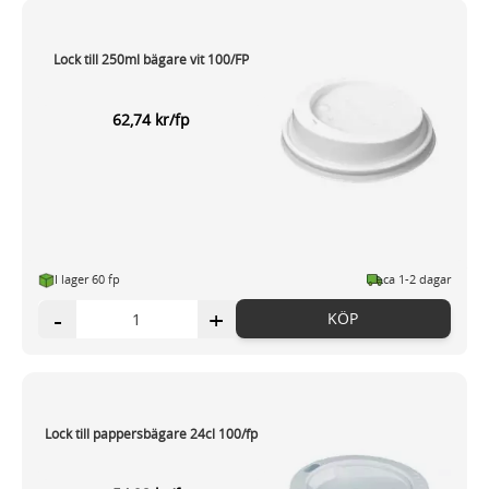
Lock till 250ml bägare vit 100/FP
62,74 kr/fp
I lager 60 fp
ca 1-2 dagar
-
+
KÖP
Lock till pappersbägare 24cl 100/fp