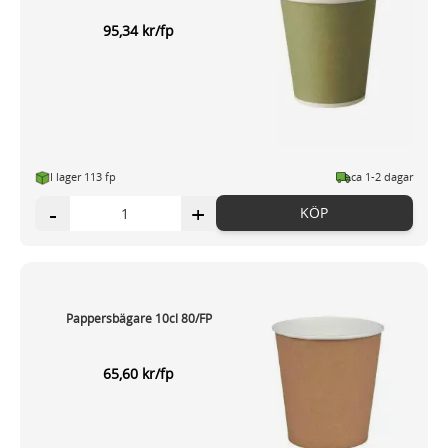
95,34 kr/fp
I lager 113 fp
ca 1-2 dagar
-
+
KÖP
Pappersbägare 10cl 80/FP
65,60 kr/fp