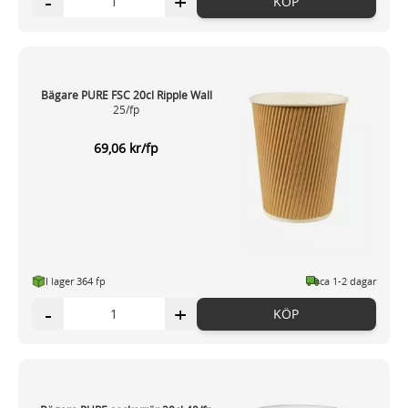
-
+
KÖP
Bägare PURE FSC 20cl Ripple Wall
25/fp
69,06 kr/fp
I lager 364 fp
ca 1-2 dagar
-
+
KÖP