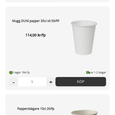
Mugg DUNI papper 35cl vit 50/FP
114,00 kr/fp
I lager 164 fp
ca 1-2 dagar
-
+
KÖP
Pappersbägare 10cl 20/fp