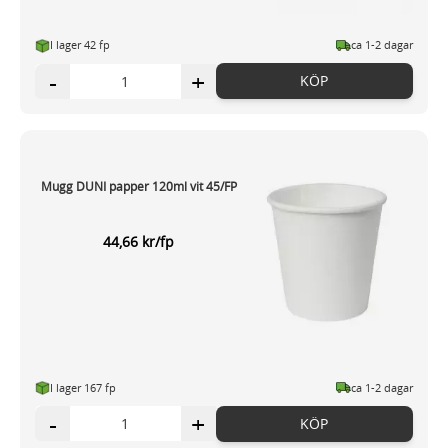
I lager 42 fp
ca 1-2 dagar
-
+
KÖP
Mugg DUNI papper 120ml vit 45/FP
44,66 kr/fp
I lager 167 fp
ca 1-2 dagar
-
+
KÖP