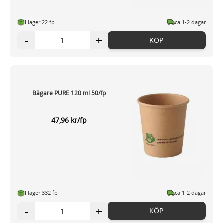
I lager 22 fp
ca 1-2 dagar
-
+
KÖP
Bägare PURE 120 ml 50/fp
47,96 kr/fp
I lager 332 fp
ca 1-2 dagar
-
+
KÖP