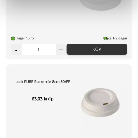
för sociala medier och analysera vår trafik. Vi
vidarebefordrar även sådana identifierare och annan
information från din enhet till de sociala medier och
annons- och analysföretag som vi samarbetar med.
Dessa kan i sin tur kombinera informationen med annan
I lager 15 fp
ca 1-2 dagar
information som du har tillhandahållit eller som de har
-
+
KÖP
samlat in när du har använt deras tjänster.
Lock PURE Sockerrör 8cm 50/FP
63,03 kr/fp