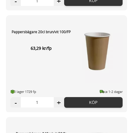
-
+
KÖP
Pappersbägare 20cl brun/vit 100/FP
63,29 kr/fp
I lager 1729 fp
ca 1-2 dagar
-
+
KÖP