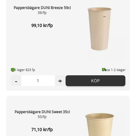
Pappersbägare DUNI Breeze 59cl
36/fp
99,10 kr/fp
I lager 823 fp
ca 1-2 dagar
-
+
KÖP
Pappersbägare DUNI Sweet 35cl
50/fp
71,10 kr/fp