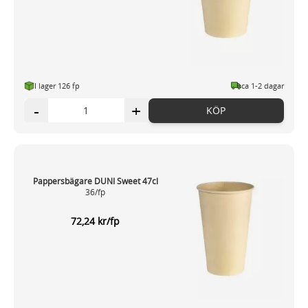
I lager 126 fp
ca 1-2 dagar
-
+
KÖP
Pappersbägare DUNI Sweet 47cl
36/fp
72,24 kr/fp