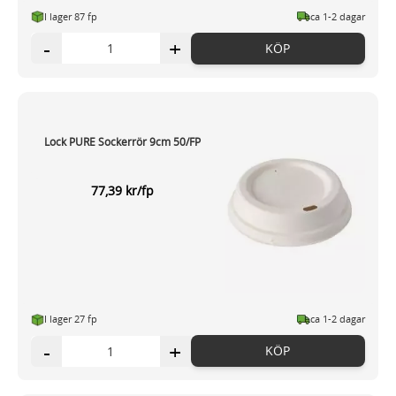
I lager 87 fp
ca 1-2 dagar
-
+
KÖP
Lock PURE Sockerrör 9cm 50/FP
77,39 kr/fp
I lager 27 fp
ca 1-2 dagar
-
+
KÖP