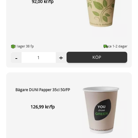
92,00 kr/fp
I lager 38 fp
ca 1-2 dagar
-
+
KÖP
Bägare DUNI Papper 35cl 50/FP
126,99 kr/fp