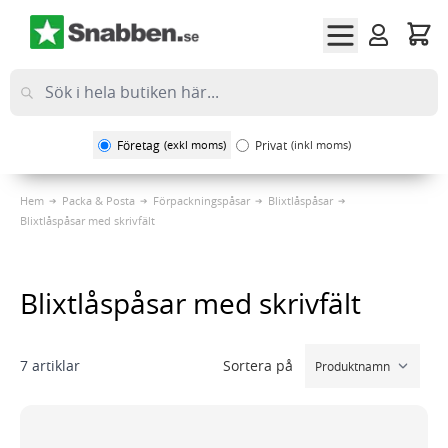
Hoppa till innehållet
Företag
(exkl moms)
Privat
(inkl moms)
Hem
Packa & Posta
Förpackningspåsar
Blixtlåspåsar
Blixtlåspåsar med skrivfält
Blixtlåspåsar med skrivfält
Sortera på
7
artiklar