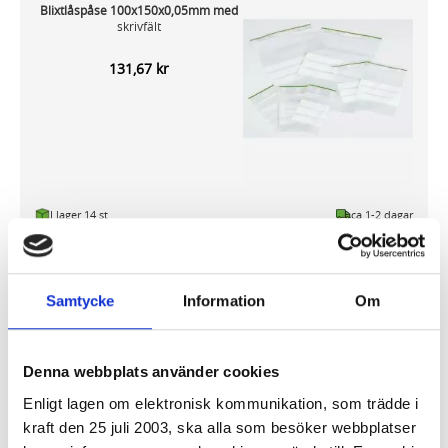
Blixtlåspåse 100x150x0,05mm med
skrivfält
131,67 kr
I lager 14
st
ca 1-2 dagar
-
+
KÖP
Samtycke
Information
Om
Blixtlåspåse 150x250x0,05mm med
skrivfält
Denna webbplats använder cookies
Enligt lagen om elektronisk kommunikation, som trädde i
347,09 kr
kraft den 25 juli 2003, ska alla som besöker webbplatser