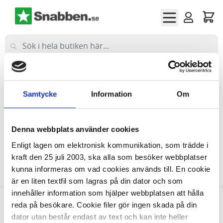
Hoppa till innehållet
Företag
(exkl moms)
Privat
(inkl moms)
Samtycke
Information
Om
Hem
Bläck & Toner
Bläckpatroner
Lexmark bläckpatroner
Denna webbplats använder cookies
Lexmark bläckpatroner
Enligt lagen om elektronisk kommunikation, som trädde i
kraft den 25 juli 2003, ska alla som besöker webbplatser
kunna informeras om vad cookies används till. En cookie
Vi kan inte hitta produkter som matchade urvalet.
är en liten textfil som lagras på din dator och som
innehåller information som hjälper webbplatsen att hålla
reda på besökare. Cookie filer gör ingen skada på din
Allt inom kontorsmaterial
dator utan består endast av text och kan inte heller