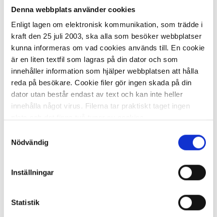
Denna webbplats använder cookies
574,48 kr/rl
Enligt lagen om elektronisk kommunikation, som trädde i
kraft den 25 juli 2003, ska alla som besöker webbplatser
kunna informeras om vad cookies används till. En cookie
är en liten textfil som lagras på din dator och som
innehåller information som hjälper webbplatsen att hålla
reda på besökare. Cookie filer gör ingen skada på din
dator utan består endast av text och kan inte heller
I lager 9 rl
ca 1-2 dagar
innehålla något virus. Filerna tar praktiskt taget ingen
-
+
KÖP
plats och det finns två typer av cookies.
Samtyckesval
Den ena typen sparar en fil permanent på din dator,
Nödvändig
dessa används för att exempelvis kunna mäta hur du
Presentpapper 57cm x 10m ribb
som besökare rör dig på hemsidan. Detta enbart för att
kraft brun
Inställningar
kunna erbjuda besökaren bättre tjänster och service.
Textfilerna går att ta bort och de flesta webbläsare har
25,42 kr/st
funktioner för detta. Informationen som sparas på din
Statistik
dator är endast ett unikt nummer utan någon koppling till