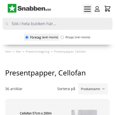
Hoppa till innehållet
Företag
(exkl moms)
Privat
(inkl moms)
Hem
Mer
Presentinslagning
Presentpapper, Cellofan
Presentpapper, Cellofan
Sortera på
36
artiklar
Cellofan 57cm x 200m