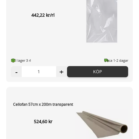
442,22 kr/rl
I lager 3 rl
ca 1-2 dagar
-
+
KÖP
Cellofan 57cm x 200m transparent
524,60 kr