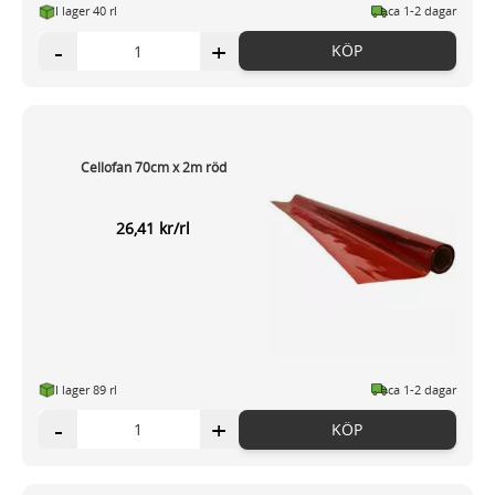
I lager 40 rl
ca 1-2 dagar
-
+
KÖP
Cellofan 70cm x 2m röd
26,41 kr/rl
I lager 89 rl
ca 1-2 dagar
-
+
KÖP