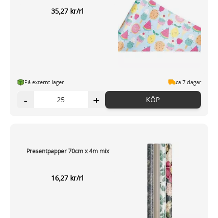
35,27 kr/rl
På externt lager
ca 7 dagar
-
+
KÖP
Presentpapper 70cm x 4m mix
16,27 kr/rl