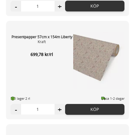
-
+
KÖP
samlat in när du har använt deras tjänster.
Presentpapper 57cm x 154m Liberty
Kraft
699,78 kr/rl
I lager 2 rl
ca 1-2 dagar
-
+
KÖP