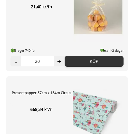
21,40 kr/fp
I lager 740 fp
ca 1-2 dagar
-
+
KÖP
Presentpapper 57cm x 154m Circus
668,34 kr/rl