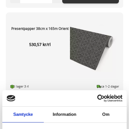
Presentpapper 38cm x 165m Orient
530,57 kr/rl
I lager 3 rl
ca 1-2 dagar
-
+
KÖP
Samtycke
Information
Om
Presentpapper 38cm x 165m Paisley