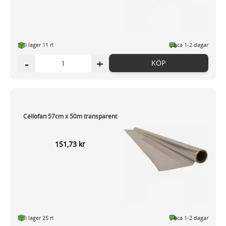
I lager 11 rl
ca 1-2 dagar
-
+
KÖP
Cellofan 57cm x 50m transparent
151,73 kr
I lager 25 rl
ca 1-2 dagar