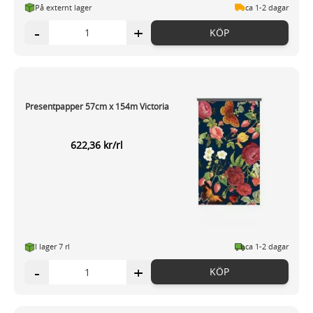
På externt lager
ca 1-2 dagar
-
+
KÖP
Presentpapper 57cm x 154m Victoria
622,36 kr/rl
I lager 7 rl
ca 1-2 dagar
-
+
KÖP