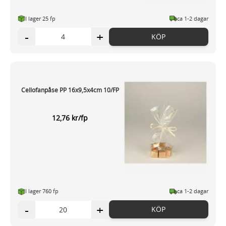
I lager 25 fp
ca 1-2 dagar
-
+
KÖP
Cellofanpåse PP 16x9,5x4cm 10/FP
12,76 kr/fp
I lager 760 fp
ca 1-2 dagar
-
+
KÖP