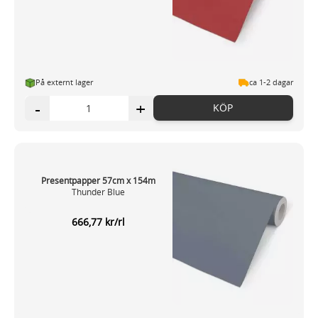
På externt lager
ca 1-2 dagar
-
+
KÖP
Presentpapper 57cm x 154m
Thunder Blue
666,77 kr/rl