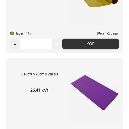
I lager 111 rl
ca 1-2 dagar
-
+
KÖP
Cellofan 70cm x 2m lila
26,41 kr/rl