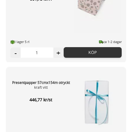
I lager 5 rl
ca 1-2 dagar
-
+
KÖP
Presentpapper 57cmx154m otryckt
kraft vitt
446,77 kr/st