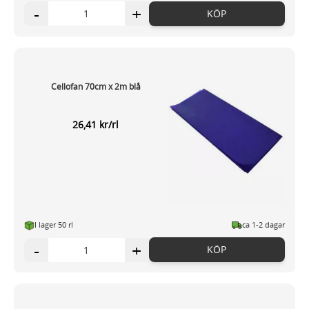
-
+
KÖP
Cellofan 70cm x 2m blå
26,41 kr/rl
I lager 50 rl
ca 1-2 dagar
-
+
KÖP