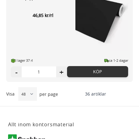
46,85 kr/rl
I lager 37 rl
ca 1-2 dagar
-
+
KÖP
Visa
36
artiklar
per page
Allt inom kontorsmaterial