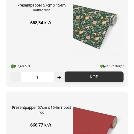
Presentpapper 57cm x 154m
Rainforest
668,34 kr/rl
I lager 5 rl
ca 1-2 dagar
-
+
KÖP
Presentpapper 57cm x 154m ribbat
röd
666,77 kr/rl