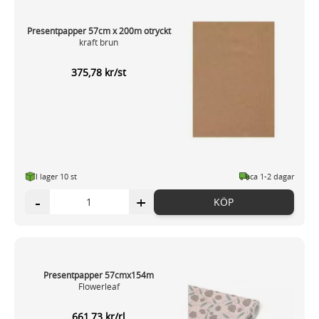
Presentpapper 57cm x 200m otryckt
kraft brun
375,78 kr/st
I lager 10 st
ca 1-2 dagar
-
+
KÖP
Presentpapper 57cmx154m
Flowerleaf
661,73 kr/rl