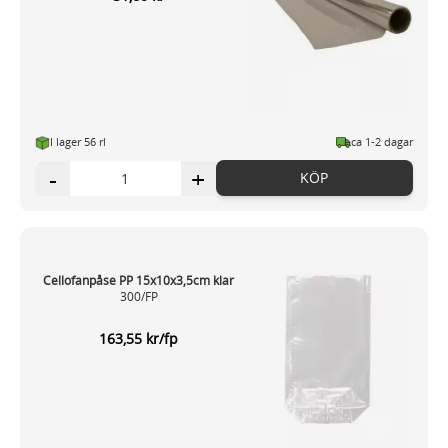
I lager 56 rl
ca 1-2 dagar
-
+
KÖP
Cellofanpåse PP 15x10x3,5cm klar
300/FP
163,55 kr/fp