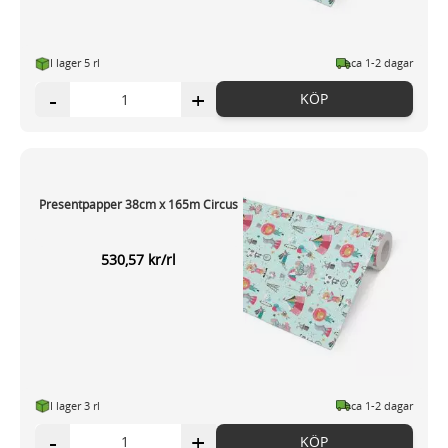
I lager 5 rl
ca 1-2 dagar
-
+
KÖP
Presentpapper 38cm x 165m Circus
530,57 kr/rl
I lager 3 rl
ca 1-2 dagar
-
+
KÖP