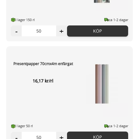
I lager 150 rl
ca 1-2 dagar
-
+
KÖP
Presentpapper 70cmx4m enfärgat
16,17 kr/rl
I lager 50 rl
ca 1-2 dagar
-
+
KÖP