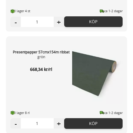
I lager 4 st
ca 1-2 dagar
-
+
KÖP
Presentpapper 57cmx154m ribbat
grön
668,34 kr/rl
I lager 8 rl
ca 1-2 dagar
-
+
KÖP