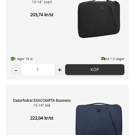
13-14" svart
203,74 kr/st
I lager 18 st
ca 1-2 dagar
-
+
KÖP
Datorfodral EXACOMPTA Business
15-16" blå
222,04 kr/st