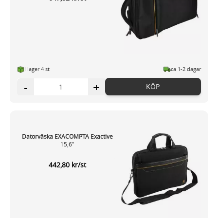
I lager 4 st
ca 1-2 dagar
-
+
KÖP
Datorväska EXACOMPTA Exactive
15,6"
442,80 kr/st