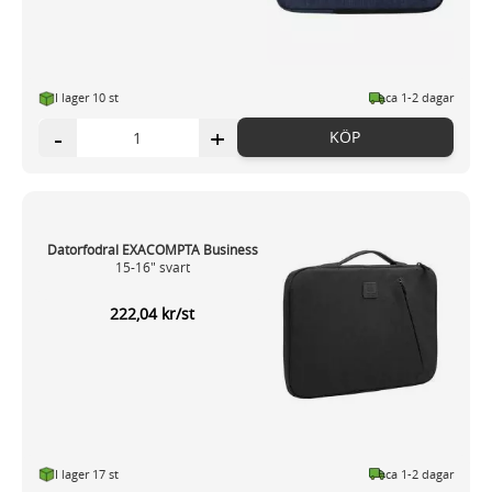
I lager 10 st
ca 1-2 dagar
-
+
KÖP
Datorfodral EXACOMPTA Business
15-16" svart
222,04 kr/st
I lager 17 st
ca 1-2 dagar