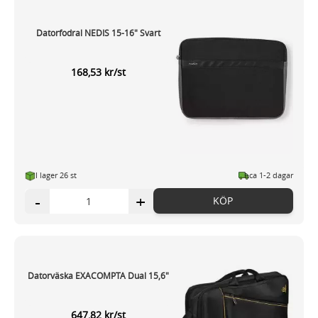
Datorfodral NEDIS 15-16" Svart
168,53 kr/st
I lager 26 st
ca 1-2 dagar
-
+
KÖP
Datorväska EXACOMPTA Dual 15,6"
647,82 kr/st