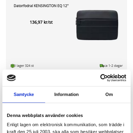
Datorfodral KENSINGTON EQ 12"
136,97 kr/st
I lager 324 st
ca 1-2 dagar
-
+
KÖP
Samtycke
Information
Om
Datorfodral KENSINGTON EQ 14"
Denna webbplats använder cookies
160,05 kr/st
Enligt lagen om elektronisk kommunikation, som trädde i
kraft den 25 juli 2003, ska alla som besöker webbplatser