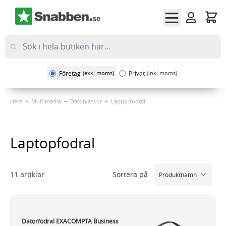
Hoppa till innehållet
Företag
(exkl moms)
Privat
(inkl moms)
Hem
Multimedia
Datorväskor
Laptopfodral
Laptopfodral
Sortera på
11
artiklar
Datorfodral EXACOMPTA Business