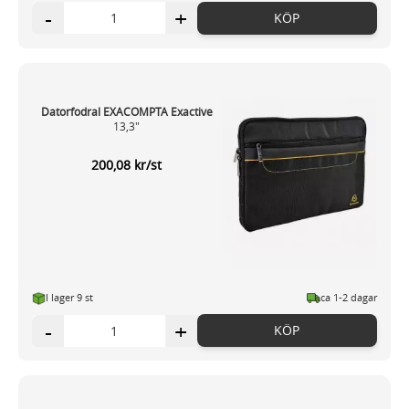
-
+
KÖP
Datorfodral EXACOMPTA Exactive
13,3"
200,08 kr/st
I lager 9 st
ca 1-2 dagar
-
+
KÖP