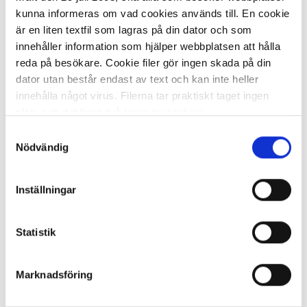
kunna informeras om vad cookies används till. En cookie
är en liten textfil som lagras på din dator och som
innehåller information som hjälper webbplatsen att hålla
reda på besökare. Cookie filer gör ingen skada på din
dator utan består endast av text och kan inte heller
I lager 27 st
ca 1-2 dagar
innehålla något virus. Filerna tar praktiskt taget ingen
-
+
KÖP
plats och det finns två typer av cookies.
Samtyckesval
Den ena typen sparar en fil permanent på din dator,
Nödvändig
dessa används för att exempelvis kunna mäta hur du
Datorfodral KENSINGTON EQ 16"
som besökare rör dig på hemsidan. Detta enbart för att
Inställningar
kunna erbjuda besökaren bättre tjänster och service.
Textfilerna går att ta bort och de flesta webbläsare har
174,67 kr/st
funktioner för detta. Informationen som sparas på din
Statistik
dator är endast ett unikt nummer utan någon koppling till
personlig information, alltså helt anonymt.
Marknadsföring
Den andra typen av cookies som vanligtvis används är