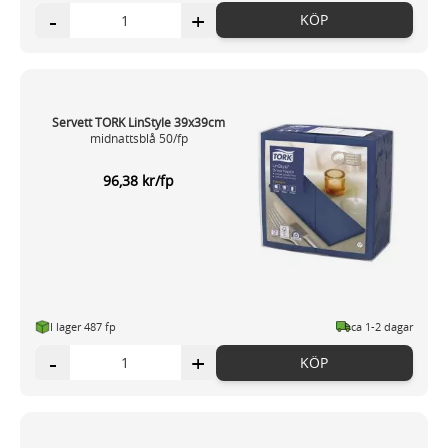
-
+
KÖP
Servett TORK LinStyle 39x39cm
midnattsblå 50/fp
96,38 kr/fp
I lager 487 fp
ca 1-2 dagar
-
+
KÖP