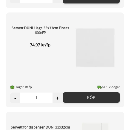
Servett DUNI 1lags 33x33cm Finess
600/FP
74,97 kr/fp
I lager 18 fp
ca 1-2 dagar
-
+
KÖP
Servett för dispenser DUNI 33x32cm