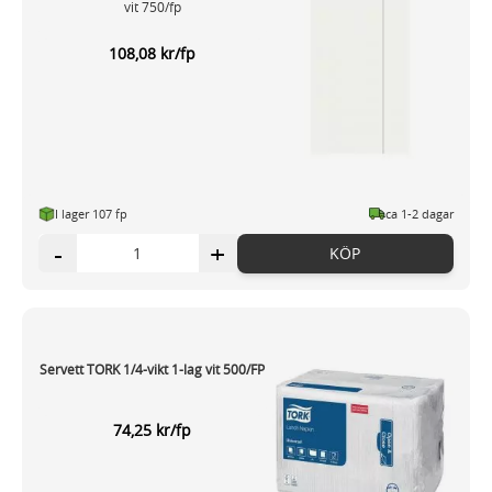
vit 750/fp
108,08 kr/fp
I lager 107 fp
ca 1-2 dagar
-
+
KÖP
Servett TORK 1/4-vikt 1-lag vit 500/FP
74,25 kr/fp