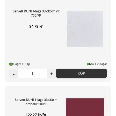
Servett DUNI 1-lags 33x32xm vit
750/FP
94,79 kr
I lager 111 fp
ca 1-2 dagar
-
+
KÖP
Servett DUNI 1-lags 33x33cm
Bordeaux 500/FP
122,27 kr/fp