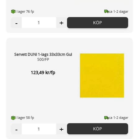
I lager 76 fp
ca 1-2 dagar
-
+
KÖP
Servett DUNI 1-lags 33x33cm Gul
500/FP
123,49 kr/fp
I lager 58 fp
ca 1-2 dagar
-
+
KÖP