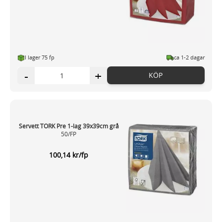
I lager 75 fp
ca 1-2 dagar
-
+
KÖP
Servett TORK Pre 1-lag 39x39cm grå
50/FP
100,14 kr/fp