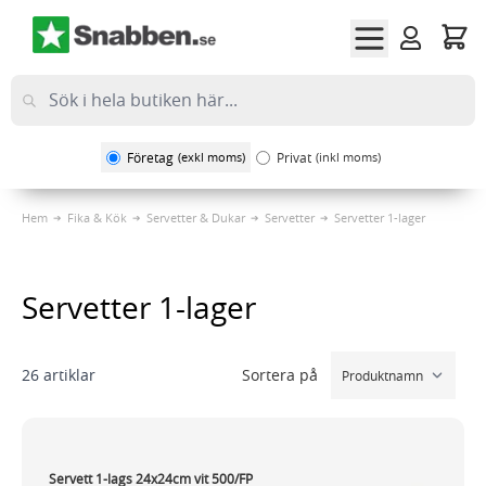
Hoppa till innehållet
Företag
(exkl moms)
Privat
(inkl moms)
Hem
Fika & Kök
Servetter & Dukar
Servetter
Servetter 1-lager
Servetter 1-lager
Sortera på
26
artiklar
Servett 1-lags 24x24cm vit 500/FP