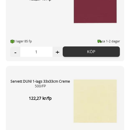
I lager 85 fp
ca 1-2 dagar
-
+
KÖP
Servett DUNI 1-lags 33x33cm Creme
500/FP
122,27 kr/fp