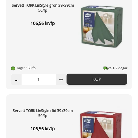
Servett TORK LinStyle grön 39x39cm
50/fp
106,56 kr/fp
I lager 150 fp
ca 1-2 dagar
-
+
KÖP
Servett TORK LinStyle röd 39x39cm
50/fp
106,56 kr/fp