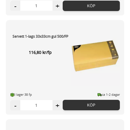
-
+
KÖP
Servett 1-lags 33x33cm gul 500/FP
116,80 kr/fp
I lager 38 fp
ca 1-2 dagar
-
+
KÖP