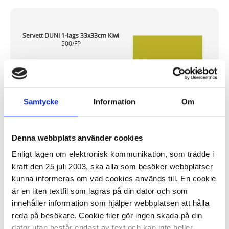
Servett DUNI 1-lags 33x33cm Kiwi
500/FP
122,27 kr/fp
Samtycke
Information
Om
Denna webbplats använder cookies
I lager 44 fp
ca 1-2 dagar
Enligt lagen om elektronisk kommunikation, som trädde i
-
+
KÖP
kraft den 25 juli 2003, ska alla som besöker webbplatser
kunna informeras om vad cookies används till. En cookie
är en liten textfil som lagras på din dator och som
innehåller information som hjälper webbplatsen att hålla
Servett DUNI 1-lags 33x33cm
reda på besökare. Cookie filer gör ingen skada på din
Mörkblå 500/FP
dator utan består endast av text och kan inte heller