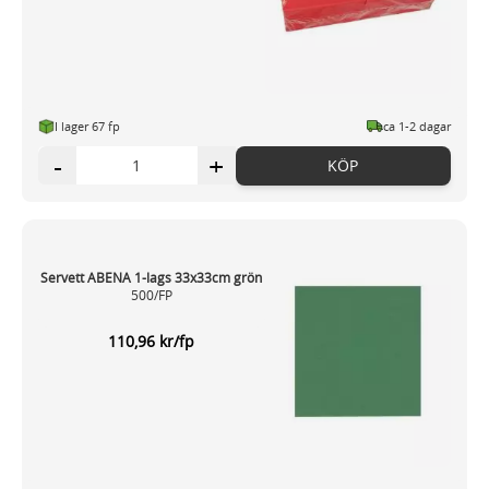
I lager 67 fp
ca 1-2 dagar
-
+
KÖP
Servett ABENA 1-lags 33x33cm grön
500/FP
110,96 kr/fp