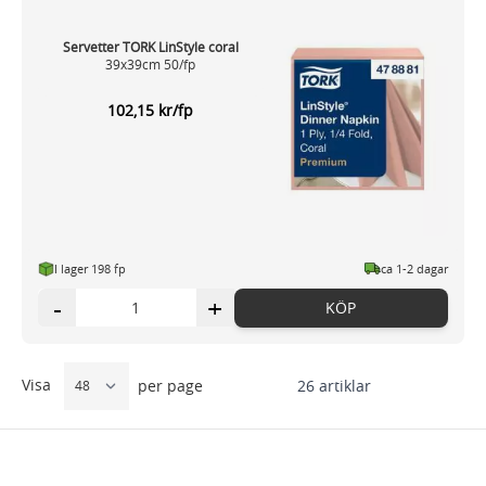
Servetter TORK LinStyle coral
39x39cm 50/fp
102,15 kr/fp
I lager 198 fp
ca 1-2 dagar
-
+
KÖP
Visa
26
artiklar
per page