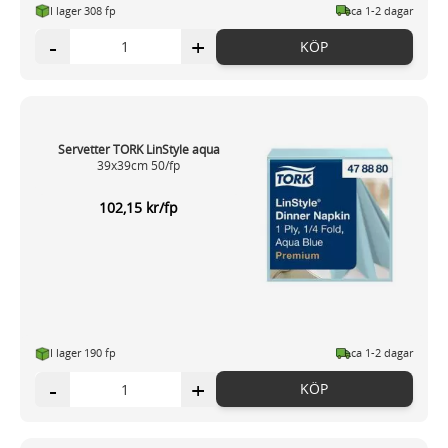
I lager 308 fp
ca 1-2 dagar
-
+
KÖP
Servetter TORK LinStyle aqua
39x39cm 50/fp
102,15 kr/fp
I lager 190 fp
ca 1-2 dagar
-
+
KÖP