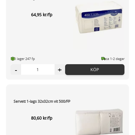
64,95 kr/fp
I lager 247 fp
ca 1-2 dagar
-
+
KÖP
Servett 1-lags 32x32cm vit 500/FP
80,60 kr/fp