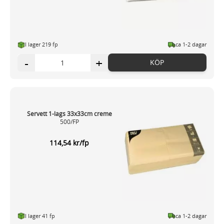
I lager 219 fp
ca 1-2 dagar
-
+
KÖP
Servett 1-lags 33x33cm creme
500/FP
114,54 kr/fp
I lager 41 fp
ca 1-2 dagar