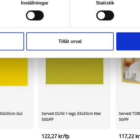
information, alltså helt anonymt.
Inställningar
Statistik
om vanligtvis används är session cookies. Under tiden du är in
ntifieringssträng för att inte blanda ihop dig med andra besökar
 utan försvinner när du stänger din webbläsare. För att du prob
 cookies aktiverat.
Tillåt urval
e för att anpassa innehållet och annonserna till användarna, tillh
vår trafik. Vi vidarebefordrar även sådana identifierare och anna
nnons- och analysföretag som vi samarbetar med. Dessa kan i sin
har tillhandahållit eller som de har samlat in när du har använt 
 33x33cm Gul
Servett DUNI 1-lags 33x33cm Kiwi
Servett TOR
500/FP
50/FP
122,27 kr/fp
117,22 kr