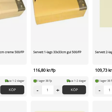
3cm creme 500/FP
Servett 1-lags 33x33cm gul 500/FP
Servett 2-la
116,80 kr/fp
109,73 kr
ca 1-2 dagar
I lager 38 fp
ca 1-2 dagar
I lager 38 
-
+
-
KÖP
KÖP