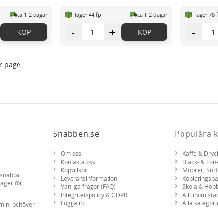
ca 1-2 dagar
I lager 44 fp
ca 1-2 dagar
I lager 78 
-
+
-
KÖP
KÖP
r page
Snabben.se
Populära k
Om oss
Kaffe & Dryc
Kontakta oss
Bläck- & Ton
Köpvillkor
Mobiler, Surf
d snabba
Leveransinformation
Kopieringsp
lager för
Vanliga frågor (FAQ)
Skola & Hob
Integritetspolicy & GDPR
Allt inom stä
Logga in
Alla kategori
om ni behöver