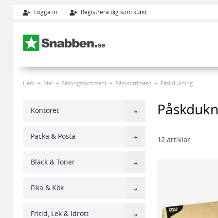
Logga in
Registrera dig som kund
Hoppa till innehållet
Hem
Mer
Säsongssortiment
Påsksortiment
Påskdukning
Påskdukn
Kontoret
Packa & Posta
12
artiklar
Bläck & Toner
Fika & Kök
Fritid, Lek & Idrott