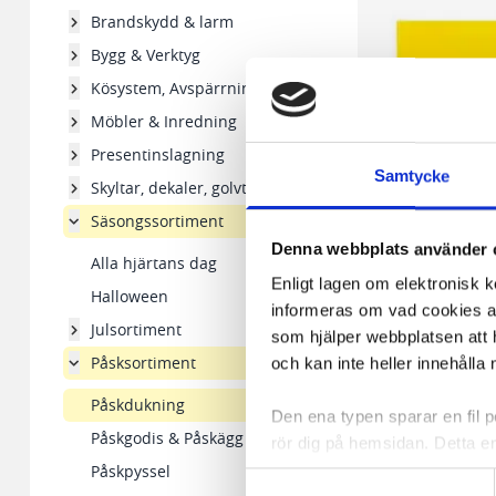
Brandskydd & larm
Bygg & Verktyg
Kösystem, Avspärrningsstolpar
Möbler & Inredning
Presentinslagning
Samtycke
Skyltar, dekaler, golvtejp
Säsongssortiment
Denna webbplats använder 
Alla hjärtans dag
Enligt lagen om elektronisk 
Halloween
informeras om vad cookies anv
Servett 3-lags 24x2
Julsortiment
som hjälper webbplatsen att h
Påsksortiment
och kan inte heller innehålla 
125,83 kr/fp
Påskdukning
Den ena typen sparar en fil
Påskgodis & Påskägg
rör dig på hemsidan. Detta en
I lager 66 fp
Påskpyssel
de flesta webbläsare har funk
-
+
Samtyckesval