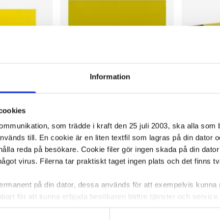
Information
cookies
kommunikation, som trädde i kraft den 25 juli 2003, ska alla so
änds till. En cookie är en liten textfil som lagras på din dator 
4cm gul 250/FP
Servett 3-lags 24x24cm kiwi 250/FP
Servett 3-l
ålla reda på besökare. Cookie filer gör ingen skada på din dator
något virus. Filerna tar praktiskt taget ingen plats och det finns t
123,64 kr/fp
146,96 kr
 permanent på din dator, dessa används för att exempelvis kunn
bart för att kunna erbjuda besökaren bättre tjänster och service. T
ca 1-2 dagar
I lager 61 fp
ca 1-2 dagar
I lager 48 
tioner för detta. Informationen som sparas på din dator är endas
-
+
-
KÖP
KÖP