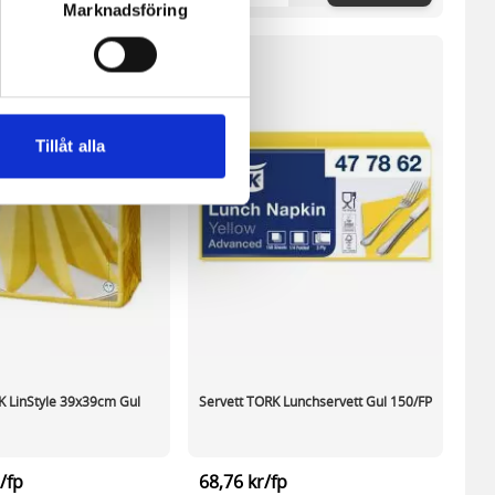
Marknadsföring
ne och besöker sidan delar
e. En session cookie lagras
lemfritt ska kunna använda
Tillåt alla
andahålla funktioner för
n information från din enhet
 tur kombinera informationen
deras tjänster.
K LinStyle 39x39cm Gul
Servett TORK Lunchservett Gul 150/FP
/fp
68,76 kr/fp