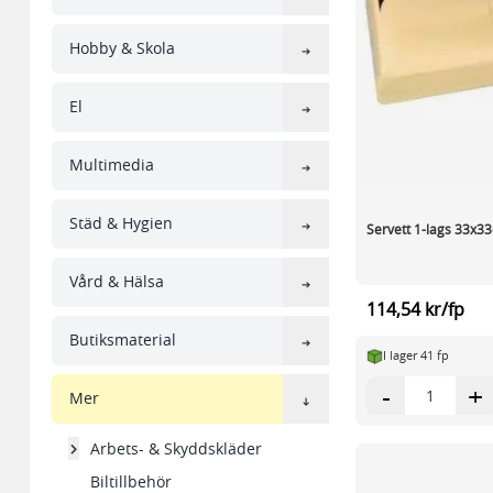
Hobby & Skola
El
Multimedia
Städ & Hygien
Servett 1-lags 33x3
Vård & Hälsa
114,54 kr/fp
Butiksmaterial
I lager 41 fp
-
+
Mer
Arbets- & Skyddskläder
Biltillbehör