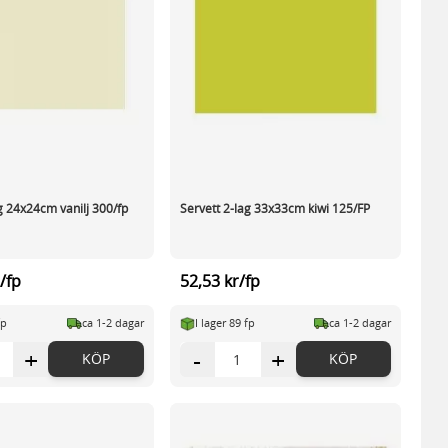
g 24x24cm vanilj 300/fp
Servett 2-lag 33x33cm kiwi 125/FP
/fp
52,53 kr/fp
fp
ca 1-2 dagar
I lager 89 fp
ca 1-2 dagar
+
-
+
KÖP
KÖP