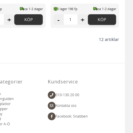
fp
ca 1-2 dagar
I lager 196 fp
ca 1-2 dagar
+
-
+
KÖP
KÖP
12
artiklar
ategorier
Kundservice
k
010-130 20 00
erguiden
plattor
Kontakta oss
apper
by
Facebook: Snabben
d
er A-Ö