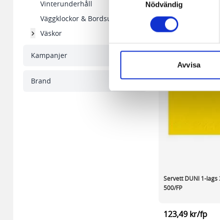
någon koppling till personlig 
Vinterunderhåll
Nödvändig
Väggklockor & Bordsur
Den andra typen av cookies s
Väskor
vår webbserver ut en unik ide
aldrig permanent på din dator
Kampanjer
Snabben krävs det att du har
Avvisa
Brand
Vi använder enhetsidentifierar
sociala medier och analysera 
till de sociala medier och a
med annan information som du 
Servett DUNI 1-lags
500/FP
123,49 kr/fp