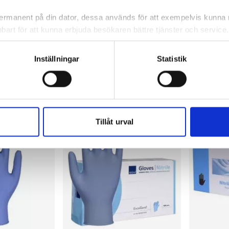
blå M 100/FP
blå S 100/F
 permanent på din dator, dessa används för att exempelvis kunn
bart för att kunna erbjuda besökaren bättre tjänster och service. T
64,45 kr/fp
64,45 kr/
tioner för detta. Informationen som sparas på din dator är endas
information, alltså helt anonymt.
ca 1-2 dagar
I lager 6039 fp
ca 1-2 dagar
I lager 14
Inställningar
Statistik
-
+
-
KÖP
KÖP
om vanligtvis används är session cookies. Under tiden du är in
ntifieringssträng för att inte blanda ihop dig med andra besökar
 utan försvinner när du stänger din webbläsare. För att du prob
 cookies aktiverat.
Tillåt urval
e för att anpassa innehållet och annonserna till användarna, tillh
vår trafik. Vi vidarebefordrar även sådana identifierare och anna
nnons- och analysföretag som vi samarbetar med. Dessa kan i sin
har tillhandahållit eller som de har samlat in när du har använt 