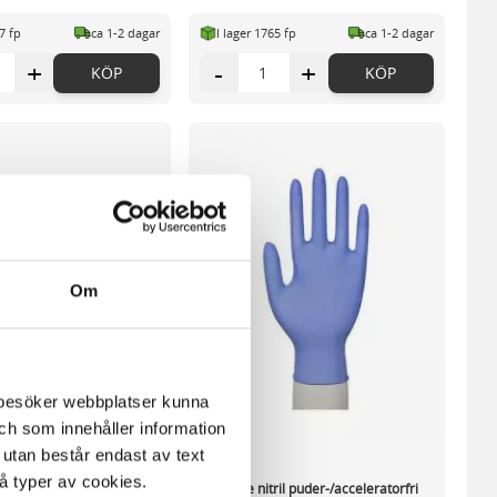
27 fp
ca 1-2 dagar
I lager 1765 fp
ca 1-2 dagar
+
-
+
KÖP
KÖP
Om
m besöker webbplatser kunna
och som innehåller information
 utan består endast av text
vå typer av cookies.
il puder-/acceleratorfri
Handske nitril puder-/acceleratorfri