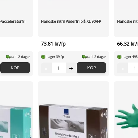
-/acceleratorfri
Handske nitril Puderfri blå XL 90/FP
Handske nitr
73,81 kr/fp
66,32 kr/
ca 1-2 dagar
I lager 39 fp
ca 1-2 dagar
I lager 493
-
+
-
KÖP
KÖP