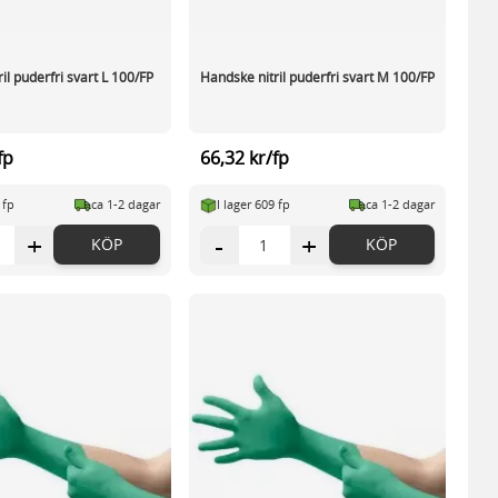
il puderfri svart L 100/FP
Handske nitril puderfri svart M 100/FP
fp
66,32 kr/fp
 fp
ca 1-2 dagar
I lager 609 fp
ca 1-2 dagar
+
-
+
KÖP
KÖP