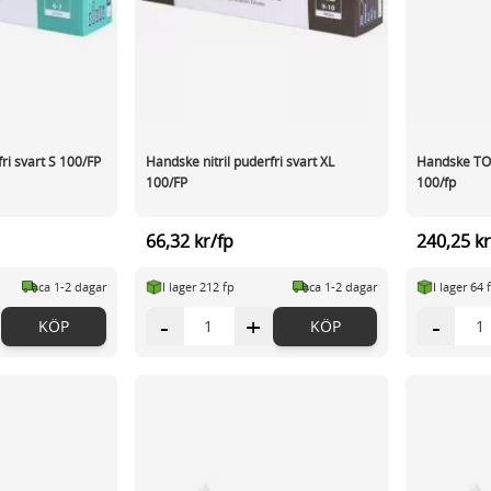
ri svart S 100/FP
Handske nitril puderfri svart XL
Handske T
100/FP
100/fp
66,32 kr/fp
240,25 kr
ca 1-2 dagar
I lager 212 fp
ca 1-2 dagar
I lager 64 
-
+
-
KÖP
KÖP