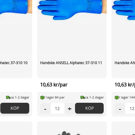
hatec 37-310 10
Handske ANSELL Alphatec 37-310 11
Handske AN
10,63 kr/par
10,63 kr
ca 1-2 dagar
I lager 84 par
ca 1-2 dagar
I lager 14
-
+
-
KÖP
KÖP