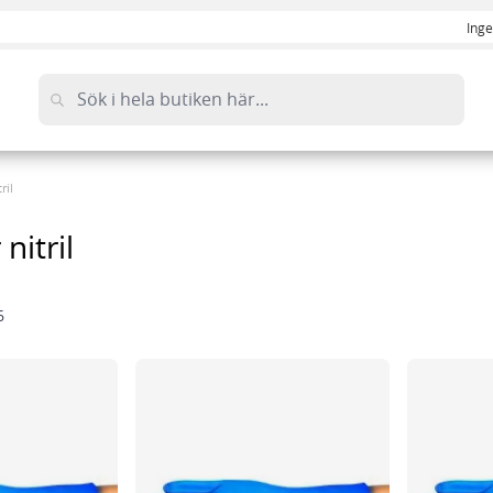
Inge
ril
nitril
6