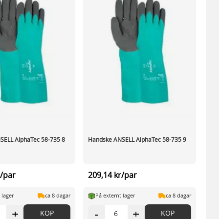
SELL AlphaTec 58-735 8
Handske ANSELL AlphaTec 58-735 9
r/par
209,14 kr/par
 lager
ca 8 dagar
På externt lager
ca 8 dagar
+
-
+
KÖP
KÖP