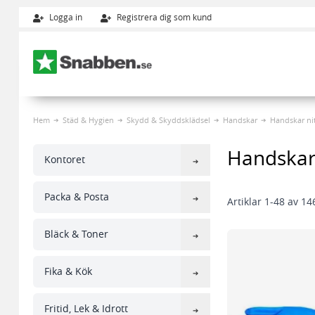
Logga in
Registrera dig som kund
Hoppa till innehållet
Hem
Städ & Hygien
Skydd & Skyddsklädsel
Handskar
Handskar nit
Handskar 
Kontoret
Packa & Posta
Artiklar
1
-
48
av
14
Bläck & Toner
Fika & Kök
Fritid, Lek & Idrott