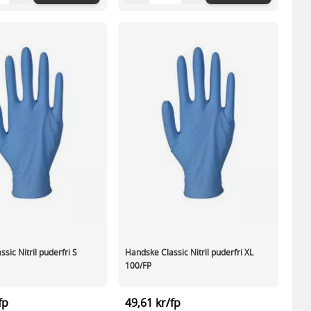
sic Nitril puderfri S
Handske Classic Nitril puderfri XL
100/FP
fp
49,61 kr/fp