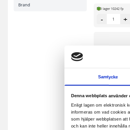
Brand
I lager 10242 fp
-
+
Samtycke
Denna webbplats använder 
Enligt lagen om elektronisk 
informeras om vad cookies anv
som hjälper webbplatsen att h
och kan inte heller innehålla 
Handske nitril puder