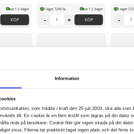
ca 1-2 dagar
I lager 7245 fp
ca 1-2 dagar
I lager 27
-
+
-
KÖP
KÖP
Information
cookies
kommunikation, som trädde i kraft den 25 juli 2003, ska alla so
änds till. En cookie är en liten textfil som lagras på din dator 
ålla reda på besökare. Cookie filer gör ingen skada på din dator
något virus. Filerna tar praktiskt taget ingen plats och det finns t
-/acceleratorfri
Handske nitril puder-/acceleratorfri
Handske nitr