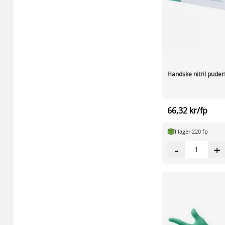
Handske nitril puderf
66,32 kr/fp
I lager 220 fp
-
+