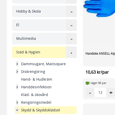
Hobby & Skola
El
Multimedia
Städ & Hygien
Handske ANSELL Alp
Dammsugare, Mattsopare
Diskrengöring
10,63 kr/par
Hand- & Hudkräm
I lager 96 par
Handdesinfektion
-
+
Kläd- & skovård
Rengöringsmedel
Skydd & Skyddsklädsel