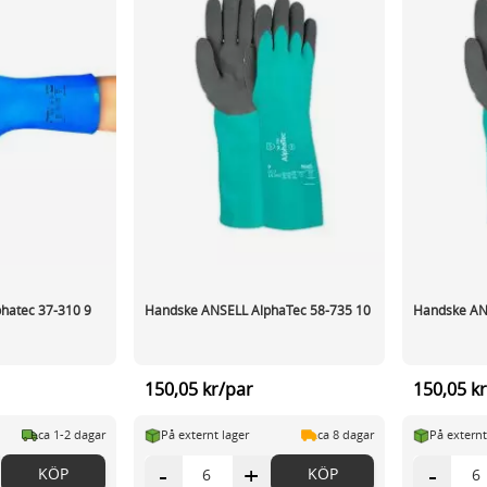
hatec 37-310 9
Handske ANSELL AlphaTec 58-735 10
Handske AN
150,05 kr/par
150,05 k
ca 1-2 dagar
På externt lager
ca 8 dagar
På externt
-
+
-
KÖP
KÖP