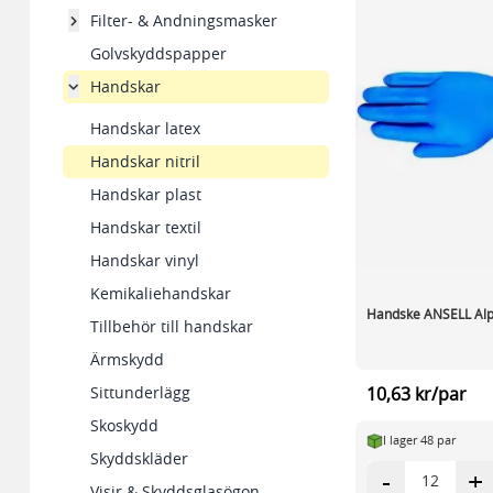
Filter- & Andningsmasker
Golvskyddspapper
Handskar
Handskar latex
Handskar nitril
Handskar plast
Handskar textil
Handskar vinyl
Kemikaliehandskar
Handske ANSELL Alp
Tillbehör till handskar
Ärmskydd
Sittunderlägg
10,63 kr/par
Skoskydd
I lager 48 par
Skyddskläder
-
+
Visir & Skyddsglasögon