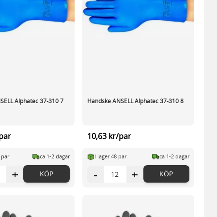
SELL Alphatec 37-310 7
Handske ANSELL Alphatec 37-310 8
/par
10,63 kr/par
4 par
ca 1-2 dagar
I lager 48 par
ca 1-2 dagar
+
-
+
KÖP
KÖP