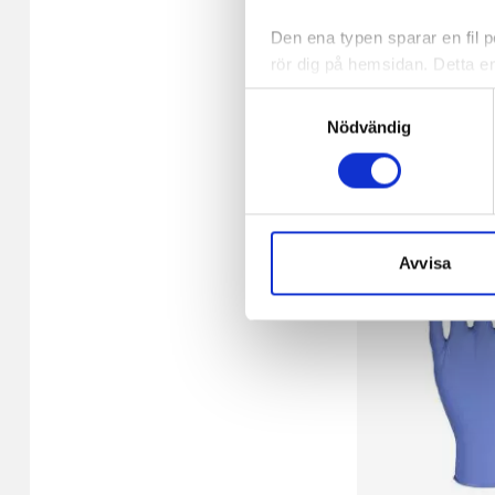
blå L 100/FP
Den ena typen sparar en fil
rör dig på hemsidan. Detta en
64,45 kr/fp
de flesta webbläsare har funk
Samtyckesval
någon koppling till personlig 
I lager 3879 fp
Nödvändig
-
+
Den andra typen av cookies s
vår webbserver ut en unik ide
aldrig permanent på din dator
Snabben krävs det att du har
Avvisa
Vi använder enhetsidentifierar
sociala medier och analysera 
till de sociala medier och a
med annan information som du 