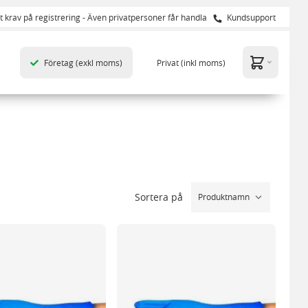
t krav på registrering - Även privatpersoner får handla
Kundsupport
Företag
(exkl moms)
Privat
(inkl moms)
Sortera på