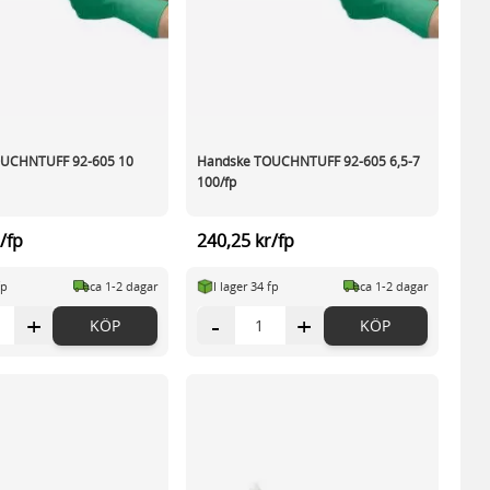
OUCHNTUFF 92-605 10
Handske TOUCHNTUFF 92-605 6,5-7
100/fp
/fp
240,25 kr/fp
fp
ca 1-2 dagar
I lager 34 fp
ca 1-2 dagar
+
-
+
KÖP
KÖP