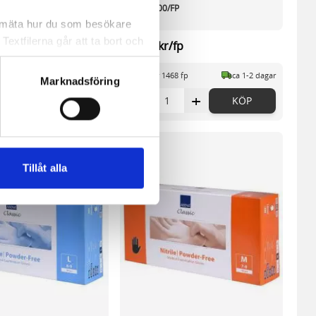
P
blå XL 100/FP
a mäta hur du som besökare
extfilerna går att ta bort och
fp
64,45 kr/fp
t ett unikt nummer utan
83 fp
ca 1-2 dagar
I lager 1468 fp
ca 1-2 dagar
Marknadsföring
+
-
+
KÖP
KÖP
ne och besöker sidan delar
e. En session cookie lagras
lemfritt ska kunna använda
Tillåt alla
andahålla funktioner för
n information från din enhet
 tur kombinera informationen
deras tjänster.