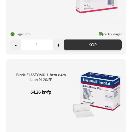
I lager 7 fp
ca 1-2 dagar
-
+
KÖP
Binda ELASTOMULL 8cm x 4m
Latexfri 20/FP
64,26 kr/fp