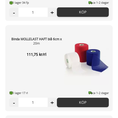
I lager 34 fp
ca 1-2 dagar
-
+
KÖP
Binda MOLLELAST HAFT blå 6cm x
20m
111,75 kr/rl
I lager 17 rl
ca 1-2 dagar
-
+
KÖP