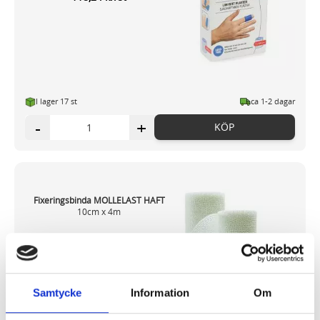
I lager 17 st
ca 1-2 dagar
-
+
KÖP
Fixeringsbinda MOLLELAST HAFT
10cm x 4m
32,65 kr/rl
Samtycke
Information
Om