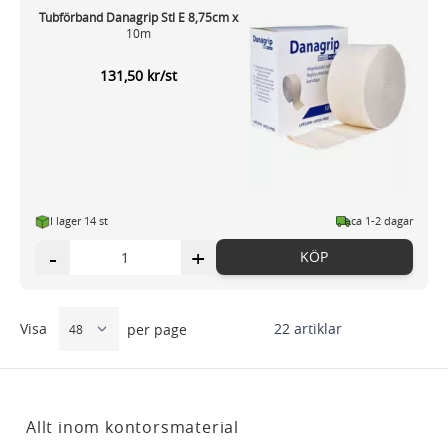
Tubförband Danagrip Stl E 8,75cm x
10m
131,50 kr/st
I lager 14 st
ca 1-2 dagar
-
+
KÖP
Visa
22
artiklar
per page
Allt inom kontorsmaterial