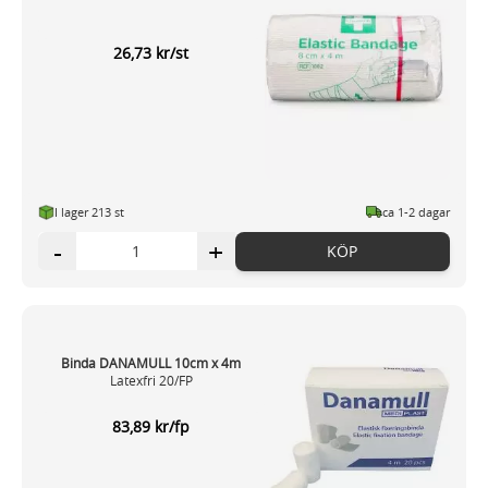
26,73 kr/st
I lager 213 st
ca 1-2 dagar
-
+
KÖP
Binda DANAMULL 10cm x 4m
Latexfri 20/FP
83,89 kr/fp