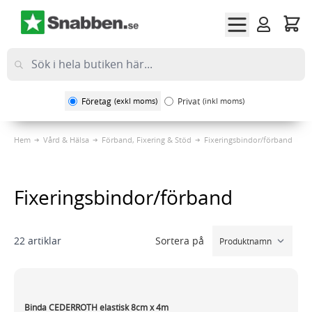
Hoppa till innehållet
Företag
(exkl moms)
Privat
(inkl moms)
Hem
Vård & Hälsa
Förband, Fixering & Stöd
Fixeringsbindor/förband
Fixeringsbindor/förband
Sortera på
22
artiklar
Binda CEDERROTH elastisk 8cm x 4m