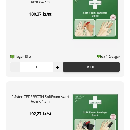
6cm x 4,5m
100,37 kr/st
I lager 13 st
ca 1-2 dagar
-
+
KÖP
Plåster CEDERROTH SoftFoam svart
6cm x 4,5m
102,27 kr/st