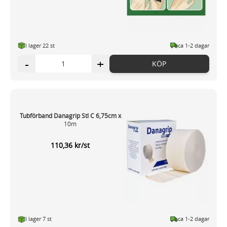
I lager 22 st
ca 1-2 dagar
-
+
KÖP
Tubförband Danagrip Stl C 6,75cm x
10m
110,36 kr/st
I lager 7 st
ca 1-2 dagar