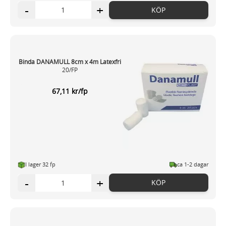
-
+
KÖP
Binda DANAMULL 8cm x 4m Latexfri
20/FP
67,11 kr/fp
I lager 32 fp
ca 1-2 dagar
-
+
KÖP