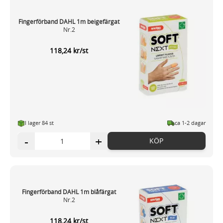
Fingerförband DAHL 1m beigefärgat
Nr.2
118,24 kr/st
I lager 84 st
ca 1-2 dagar
-
+
KÖP
Fingerförband DAHL 1m blåfärgat
Nr.2
118,24 kr/st