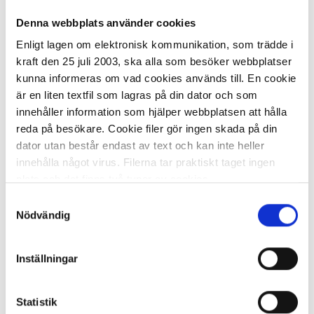
Denna webbplats använder cookies
I lager 42 rl
ca 1-2 dagar
Enligt lagen om elektronisk kommunikation, som trädde i
-
+
KÖP
kraft den 25 juli 2003, ska alla som besöker webbplatser
kunna informeras om vad cookies används till. En cookie
är en liten textfil som lagras på din dator och som
innehåller information som hjälper webbplatsen att hålla
Huvudförband CEDERROTH
reda på besökare. Cookie filer gör ingen skada på din
dator utan består endast av text och kan inte heller
innehålla något virus. Filerna tar praktiskt taget ingen
43,20 kr/st
plats och det finns två typer av cookies.
Samtyckesval
Den ena typen sparar en fil permanent på din dator,
Nödvändig
dessa används för att exempelvis kunna mäta hur du
som besökare rör dig på hemsidan. Detta enbart för att
Inställningar
kunna erbjuda besökaren bättre tjänster och service.
I lager 23 st
ca 1-2 dagar
Textfilerna går att ta bort och de flesta webbläsare har
-
+
KÖP
funktioner för detta. Informationen som sparas på din
Statistik
dator är endast ett unikt nummer utan någon koppling till