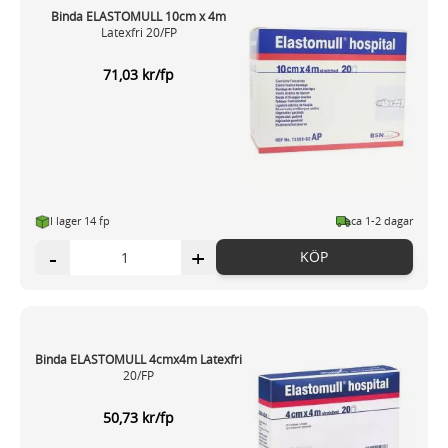
Binda ELASTOMULL 10cm x 4m
Latexfri 20/FP
71,03 kr/fp
I lager 14 fp
ca 1-2 dagar
-
+
KÖP
Binda ELASTOMULL 4cmx4m Latexfri
20/FP
50,73 kr/fp