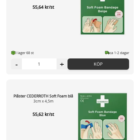
information som du har tillhandahållit eller som de har
55,64 kr/st
samlat in när du har använt deras tjänster.
I lager 68 st
ca 1-2 dagar
-
+
KÖP
Plåster CEDERROTH Soft Foam blå
3cm x 4,5m
55,62 kr/st