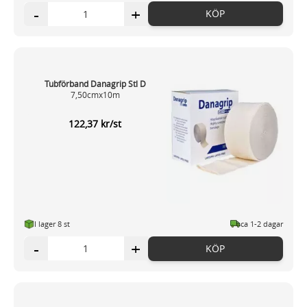
-
+
KÖP
Tubförband Danagrip Stl D
7,50cmx10m
122,37 kr/st
I lager 8 st
ca 1-2 dagar
-
+
KÖP